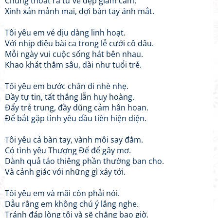
Chúng thoát ra từ vẻ đẹp giam cầm,
Xinh xắn mảnh mai, đợi bàn tay ánh mắt.
Tôi yêu em vẻ dịu dàng linh hoạt.
Với nhịp điệu bài ca trong lễ cưới cô dâu.
Mỗi ngày vui cuộc sống hát bên nhau.
Khao khát thẳm sâu, dài như tuổi trẻ.
Tôi yêu em bước chân đi nhè nhẹ.
Đầy tự tin, tất thắng lẫn huy hoàng.
Đẩy trẻ trung, đầy dũng cảm hân hoan.
Để bắt gặp tình yêu đầu tiên hiện diện.
Tôi yêu cả bàn tay, vành môi say đắm.
Có tình yêu Thượng Đế để gây mơ.
Dành quả táo thiêng phần thường ban cho.
Và cảnh giác với những gì xảy tới.
Tôi yêu em và mãi còn phải nói.
Dẫu rằng em không chú ý lắng nghe.
Tránh đáp lòng tôi và sẽ chẳng bao giờ.