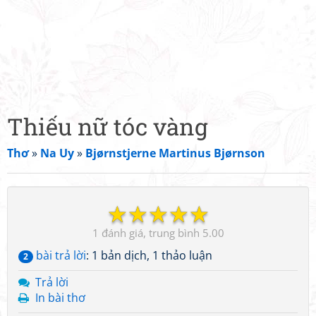
Thiếu nữ tóc vàng
Thơ
»
Na Uy
»
Bjørnstjerne Martinus Bjørnson
☆
☆
☆
☆
☆
1
5.00
bài trả lời
: 1 bản dịch, 1 thảo luận
2
Trả lời
In bài thơ