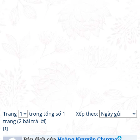
Trang
trong tổng số 1
Xếp theo:
trang (2 bài trả lời)
[
1
]
Bản dịch của
Hoàng Nguyên Chương