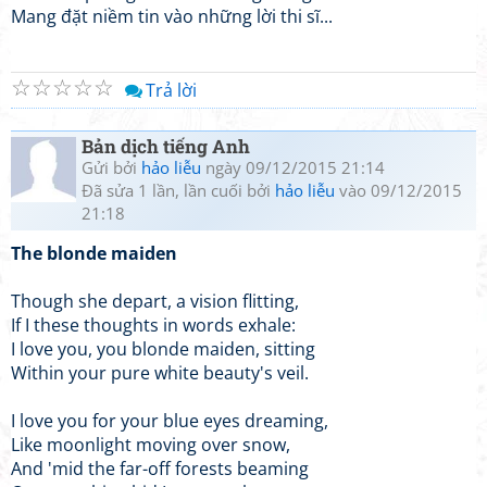
Mang đặt niềm tin vào những lời thi sĩ...
☆
☆
☆
☆
☆
Trả lời
Bản dịch tiếng Anh
Gửi bởi
hảo liễu
ngày 09/12/2015 21:14
Đã sửa 1 lần, lần cuối bởi
hảo liễu
vào 09/12/2015
21:18
The blonde maiden
Though she depart, a vision flitting,
If I these thoughts in words exhale:
I love you, you blonde maiden, sitting
Within your pure white beauty's veil.
I love you for your blue eyes dreaming,
Like moonlight moving over snow,
And 'mid the far-off forests beaming