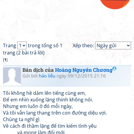
Trang
trong tổng số 1
Xếp theo:
trang (2 bài trả lời)
[
1
]
Bản dịch của
Hoàng Nguyên Chương
Gửi bởi
hảo liễu
ngày 09/12/2015 21:16
Tôi không hề dám lên tiếng cùng em,
Để em nhìn xuống lặng thinh không nói.
Nhưng em luôn ở đó mỗi ngày,
Và tôi vẫn lang thang trên con đường diệu vợi.
Chúng ta nghĩ gì
Về cách đi thầm lặng để tìm kiếm tình yêu
và mong làm đổi mới