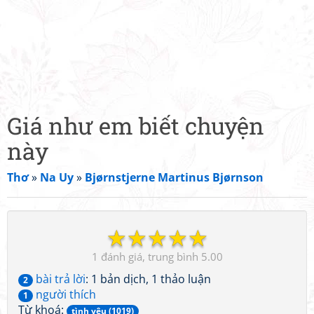
Giá như em biết chuyện
này
Thơ
»
Na Uy
»
Bjørnstjerne Martinus Bjørnson
☆
☆
☆
☆
☆
1
5.00
bài trả lời
: 1 bản dịch, 1 thảo luận
2
người thích
1
Từ khoá:
tình yêu (1019)