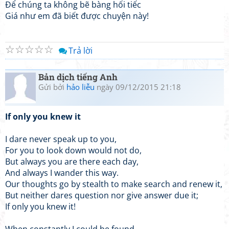
Để chúng ta không bẽ bàng hối tiếc
Giá như em đã biết được chuyện này!
☆
☆
☆
☆
☆
Trả lời
Bản dịch tiếng Anh
Gửi bởi
hảo liễu
ngày 09/12/2015 21:18
If only you knew it
I dare never speak up to you,
For you to look down would not do,
But always you are there each day,
And always I wander this way.
Our thoughts go by stealth to make search and renew it,
But neither dares question nor give answer due it;
If only you knew it!