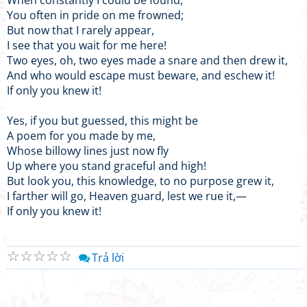
When constantly I could be found,
You often in pride on me frowned;
But now that I rarely appear,
I see that you wait for me here!
Two eyes, oh, two eyes made a snare and then drew it,
And who would escape must beware, and eschew it!
If only you knew it!
Yes, if you but guessed, this might be
A poem for you made by me,
Whose billowy lines just now fly
Up where you stand graceful and high!
But look you, this knowledge, to no purpose grew it,
I farther will go, Heaven guard, lest we rue it,—
If only you knew it!
☆
☆
☆
☆
☆
Trả lời