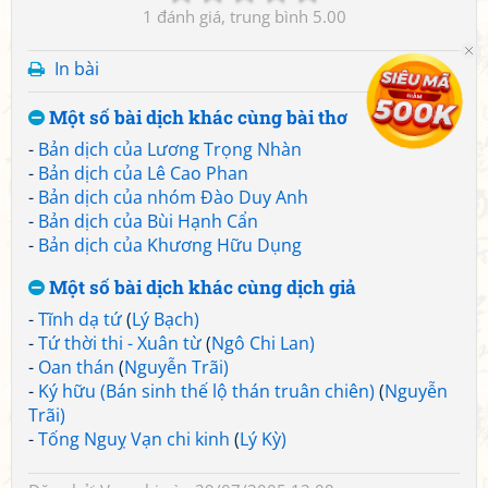
1
5.00
In bài
Một số bài dịch khác cùng bài thơ
-
Bản dịch của Lương Trọng Nhàn
-
Bản dịch của Lê Cao Phan
-
Bản dịch của nhóm Đào Duy Anh
-
Bản dịch của Bùi Hạnh Cẩn
-
Bản dịch của Khương Hữu Dụng
Một số bài dịch khác cùng dịch giả
-
Tĩnh dạ tứ
(
Lý Bạch)
-
Tứ thời thi - Xuân từ
(
Ngô Chi Lan)
-
Oan thán
(
Nguyễn Trãi)
-
Ký hữu (Bán sinh thế lộ thán truân chiên)
(
Nguyễn
Trãi)
-
Tống Nguỵ Vạn chi kinh
(
Lý Kỳ)