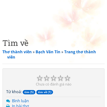
Tìm về
Thơ thành viên
»
Bạch Văn Tín
»
Trang thơ thành
viên
☆
☆
☆
☆
☆
Chưa có đánh giá nào
Từ khoá:
tìm (5)
tìm về (1)
Bình luận
In bài thơ