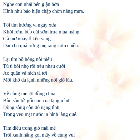
Nghe con nhái bén giận hờn
Hình như báo hiệu chập chờn nắng mưa.
Tôi tìm hương vị ngày xưa
Khói rơm, bếp củi sớm trưa mùa màng
Gà mơ nhảy ổ kêu vang
Dăm ba quả trứng mẹ rang cơm chiều.
Lại tìm bồ hóng nồi niêu
Tù tì bôi nhọ rồi trêu nhau cười
Áo quần vá rách tả tơi
Môi khô da lạnh những nơi gió lùa.
Về cùng mẹ lội đồng chua
Bùn sâu tới gối con cua lặng mình
Dòng sông còn đó nặng tình
Trong veo mặt nước in hình làng quê.
Tìm diều trong gió mải mê
Trời xanh nắng gọi mây về cùng vui