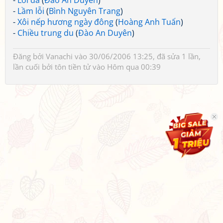
-
Lời đá
(
Đào An Duyên
)
-
Lầm lỗi
(
Bình Nguyên Trang
)
-
Xôi nếp hương ngày đông
(
Hoàng Anh Tuấn
)
-
Chiều trung du
(
Đào An Duyên
)
Đăng bởi
Vanachi
vào 30/06/2006 13:25, đã sửa 1 lần,
lần cuối bởi
tôn tiền tử
vào Hôm qua 00:39