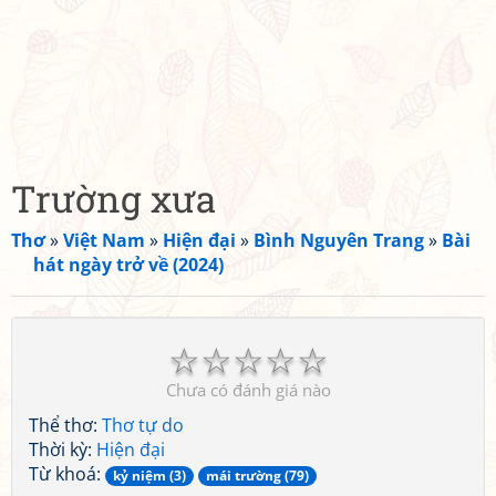
Trường xưa
Thơ
»
Việt Nam
»
Hiện đại
»
Bình Nguyên Trang
»
Bài
hát ngày trở về (2024)
☆
☆
☆
☆
☆
Chưa có đánh giá nào
Thể thơ:
Thơ tự do
Thời kỳ:
Hiện đại
Từ khoá:
kỷ niệm (3)
mái trường (79)