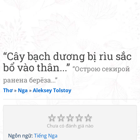
“Cây bạch dương bị rìu sắc
bổ vào thân...”
“Острою секирой
ранена берёза...”
Thơ
»
Nga
»
Aleksey Tolstoy
☆
☆
☆
☆
☆
Chưa có đánh giá nào
Ngôn ngữ:
Tiếng Nga