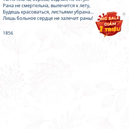
Рана не смертельна, вылечится к лету,
Будешь красоваться, листьями убрана…
Лишь больное сердце не залечит раны!
1856