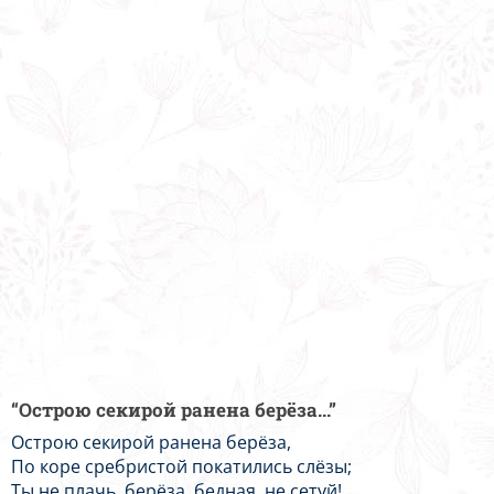
“Острою секирой ранена берёза...”
Острою секирой ранена берёза,
По коре сребристой покатились слёзы;
Ты не плачь, берёза, бедная, не сетуй!