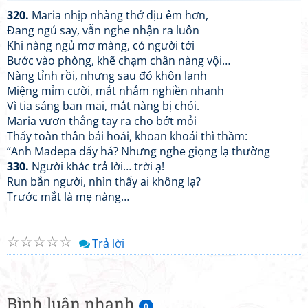
320.
Maria nhịp nhàng thở dịu êm hơn,
Đang ngủ say, vẫn nghe nhận ra luôn
Khi nàng ngủ mơ màng, có người tới
Bước vào phòng, khẽ chạm chân nàng vội…
Nàng tỉnh rồi, nhưng sau đó khôn lanh
Miệng mỉm cười, mắt nhắm nghiền nhanh
Vì tia sáng ban mai, mắt nàng bị chói.
Maria vươn thẳng tay ra cho bớt mỏi
Thấy toàn thân bải hoải, khoan khoái thì thầm:
“Anh Madepa đấy hả? Nhưng nghe giọng lạ thường
330.
Người khác trả lời… trời ạ!
Run bắn người, nhìn thấy ai không lạ?
Trước mắt là mẹ nàng…
☆
☆
☆
☆
☆
Trả lời
Bình luận nhanh
0