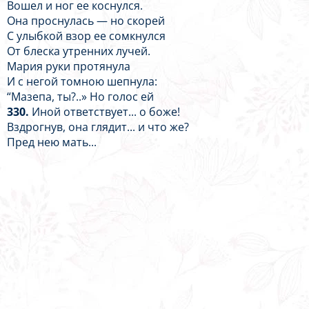
Вошел и ног ее коснулся.
Она проснулась — но скорей
С улыбкой взор ее сомкнулся
От блеска утренних лучей.
Мария руки протянула
И с негой томною шепнула:
“Мазепа, ты?..» Но голос ей
330.
Иной ответствует... о боже!
Вздрогнув, она глядит... и что же?
Пред нею мать...