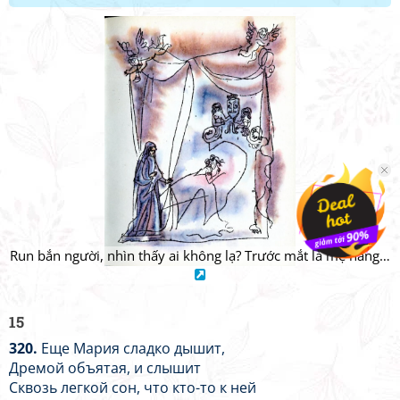
Run bắn người, nhìn thấy ai không lạ? Trước mắt là mẹ nàng…
15
320.
Еще Мария сладко дышит,
Дремой объятая, и слышит
Сквозь легкой сон, что кто-то к ней