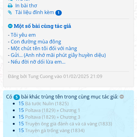
In bài thơ
Tài liệu đính kèm
1
Một số bài cùng tác giả
-
Tôi yêu em
-
Con đường mùa đông
-
Một chút tên tôi đối với nàng
-
Gửi... (Anh nhớ mãi phút giây huyền diệu)
-
Nếu đời nỡ dối lừa em...
Đăng bởi
Tung Cuong
vào 01/02/2025 21:09
Có
bài khác trùng tên trong cùng mục tác giả:
5
15
Bá tước Nulin (1825)
15
Poltava (1829)
»
Chương 1
15
Poltava (1829)
»
Chương 3
15
Truyện ông già đánh cá và cá vàng (1833)
15
Truyện gà trống vàng (1834)