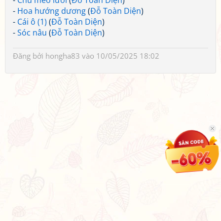
-
Chú mèo lười
(
Đỗ Toàn Diện
)
-
Hoa hướng dương
(
Đỗ Toàn Diện
)
-
Cái ô (1)
(
Đỗ Toàn Diện
)
-
Sóc nâu
(
Đỗ Toàn Diện
)
Đăng bởi
hongha83
vào 10/05/2025 18:02