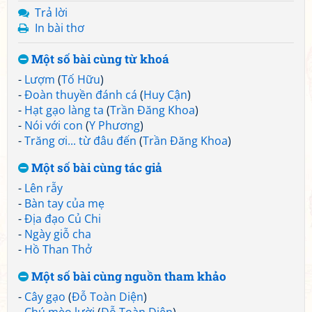
Trả lời
In bài thơ
Một số bài cùng từ khoá
-
Lượm
(
Tố Hữu
)
-
Đoàn thuyền đánh cá
(
Huy Cận
)
-
Hạt gạo làng ta
(
Trần Đăng Khoa
)
-
Nói với con
(
Y Phương
)
-
Trăng ơi... từ đâu đến
(
Trần Đăng Khoa
)
Một số bài cùng tác giả
-
Lên rẫy
-
Bàn tay của mẹ
-
Địa đạo Củ Chi
-
Ngày giỗ cha
-
Hồ Than Thở
Một số bài cùng nguồn tham khảo
-
Cây gạo
(
Đỗ Toàn Diện
)