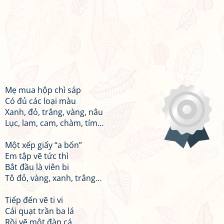
Mẹ mua hộp chì sáp
Có đủ các loại màu
Xanh, đỏ, trắng, vàng, nâu
Lục, lam, cam, chàm, tím…
Một xếp giấy “a bốn”
Em tập vẽ tức thì
Bắt đầu là viên bi
Tô đỏ, vàng, xanh, trắng…
Tiếp đến vẽ ti vi
Cái quạt trần ba lá
Rồi vẽ một đàn cá