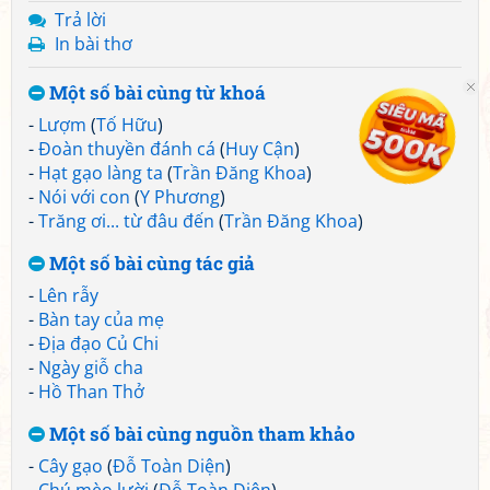
Trả lời
In bài thơ
Một số bài cùng từ khoá
-
Lượm
(
Tố Hữu
)
-
Đoàn thuyền đánh cá
(
Huy Cận
)
-
Hạt gạo làng ta
(
Trần Đăng Khoa
)
-
Nói với con
(
Y Phương
)
-
Trăng ơi... từ đâu đến
(
Trần Đăng Khoa
)
Một số bài cùng tác giả
-
Lên rẫy
-
Bàn tay của mẹ
-
Địa đạo Củ Chi
-
Ngày giỗ cha
-
Hồ Than Thở
Một số bài cùng nguồn tham khảo
-
Cây gạo
(
Đỗ Toàn Diện
)