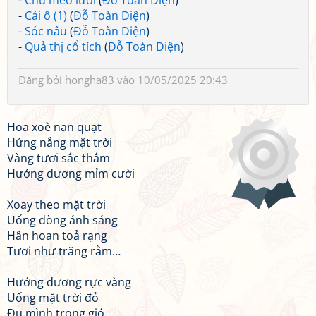
-
Chú mèo lười
(
Đỗ Toàn Diện
)
-
Cái ô (1)
(
Đỗ Toàn Diện
)
-
Sóc nâu
(
Đỗ Toàn Diện
)
-
Quả thị cổ tích
(
Đỗ Toàn Diện
)
Đăng bởi
hongha83
vào 10/05/2025 20:43
Hoa xoè nan quạt
Hứng nắng mặt trời
Vàng tươi sắc thắm
Hướng dương mỉm cười
Xoay theo mặt trời
Uống dòng ánh sáng
Hân hoan toả rạng
Tươi như trăng rằm…
Hướng dương rực vàng
Uống mặt trời đỏ
Đu mình trong gió