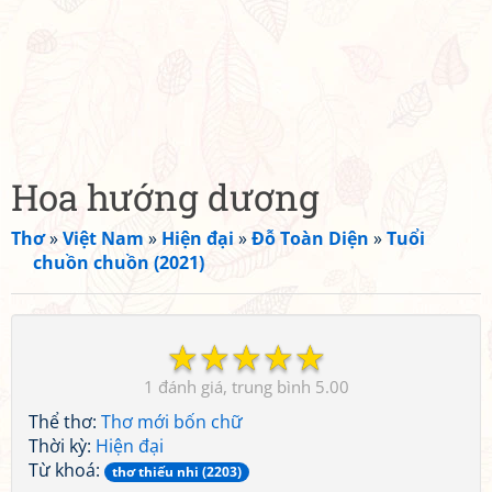
Hoa hướng dương
Thơ
»
Việt Nam
»
Hiện đại
»
Đỗ Toàn Diện
»
Tuổi
chuồn chuồn (2021)
☆
☆
☆
☆
☆
1
5.00
Thể thơ:
Thơ mới bốn chữ
Thời kỳ:
Hiện đại
Từ khoá:
thơ thiếu nhi (2203)