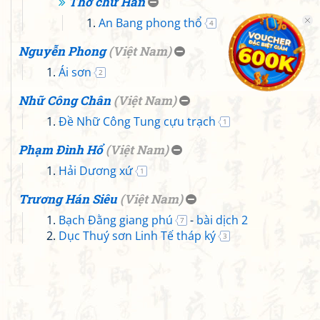
Thơ chữ Hán
An Bang phong thổ
4
Nguyễn Phong
(
Việt Nam
)
Ái sơn
2
Nhữ Công Chân
(
Việt Nam
)
Đề Nhữ Công Tung cựu trạch
1
Phạm Đình Hổ
(
Việt Nam
)
Hải Dương xứ
1
Trương Hán Siêu
(
Việt Nam
)
Bạch Đằng giang phú
-
bài dịch 2
7
Dục Thuý sơn Linh Tế tháp ký
3