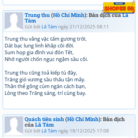
Trung thu
(
Hồ Chí Minh
): Bản dịch của
Lã
Tám
Gửi bởi
Lã Tám
ngày 21/12/2025 08:11
Trung thu vằng vặc tấm gương trời,
Dát bạc lung linh khắp cõi đời.
Sum họp gia đình vui đón Tết,
Nhớ người chốn ngục ngậm sầu côi.
Trung thu cũng toả kiếp tù đày,
Trăng gió vương sầu thấu tận mây.
Thân thể gông cùm ngăn cách bạn,
Lòng theo Trăng sáng, trí cùng bay.
Quách tiên sinh
(
Hồ Chí Minh
): Bản dịch
của
Lã Tám
Gửi bởi
Lã Tám
ngày 18/12/2025 17:08