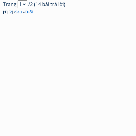
Trang
/2 (14 bài trả lời)
[
1
] [
2
] ›
Sau
»
Cuối