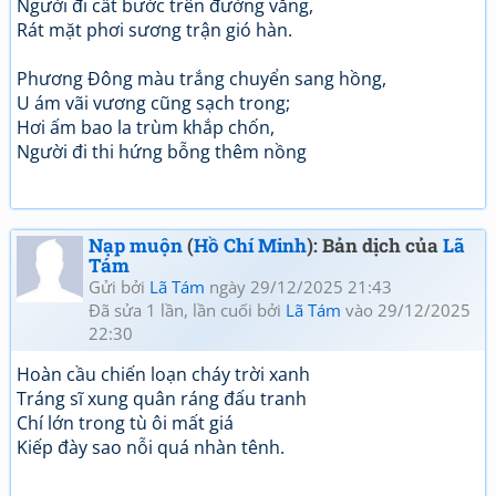
Người đi cất bước trên đường vắng,
Rát mặt phơi sương trận gió hàn.
Phương Đông màu trắng chuyển sang hồng,
U ám vãi vương cũng sạch trong;
Hơi ấm bao la trùm khắp chốn,
Người đi thi hứng bỗng thêm nồng
Nạp muộn
(
Hồ Chí Minh
): Bản dịch của
Lã
Tám
Gửi bởi
Lã Tám
ngày 29/12/2025 21:43
Đã sửa 1 lần, lần cuối bởi
Lã Tám
vào 29/12/2025
22:30
Hoàn cầu chiến loạn cháy trời xanh
Tráng sĩ xung quân ráng đấu tranh
Chí lớn trong tù ôi mất giá
Kiếp đày sao nỗi quá nhàn tênh.