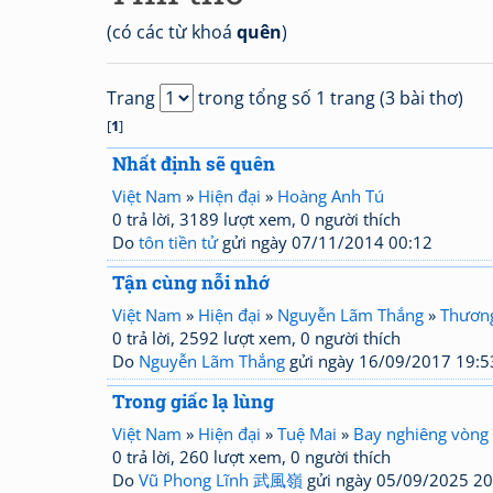
(có các từ khoá
quên
)
Trang
trong tổng số 1 trang (3 bài thơ)
[
1
]
Nhất định sẽ quên
Việt Nam
»
Hiện đại
»
Hoàng Anh Tú
0 trả lời, 3189 lượt xem, 0 người thích
Do
tôn tiền tử
gửi ngày 07/11/2014 00:12
Tận cùng nỗi nhớ
Việt Nam
»
Hiện đại
»
Nguyễn Lãm Thắng
»
Thương
0 trả lời, 2592 lượt xem, 0 người thích
Do
Nguyễn Lãm Thắng
gửi ngày 16/09/2017 19:5
Trong giấc lạ lùng
Việt Nam
»
Hiện đại
»
Tuệ Mai
»
Bay nghiêng vòng 
0 trả lời, 260 lượt xem, 0 người thích
Do
Vũ Phong Lĩnh 武風嶺
gửi ngày 05/09/2025 20