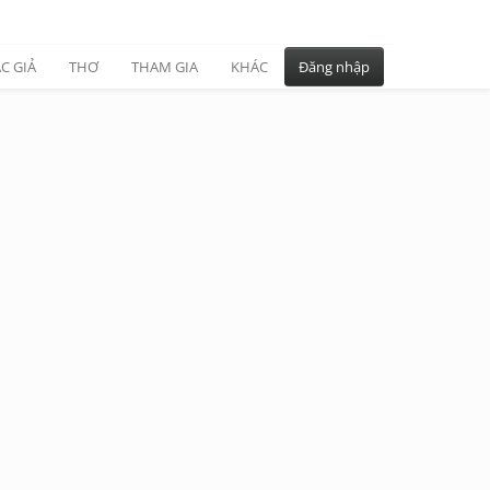
C GIẢ
THƠ
THAM GIA
KHÁC
Đăng nhập