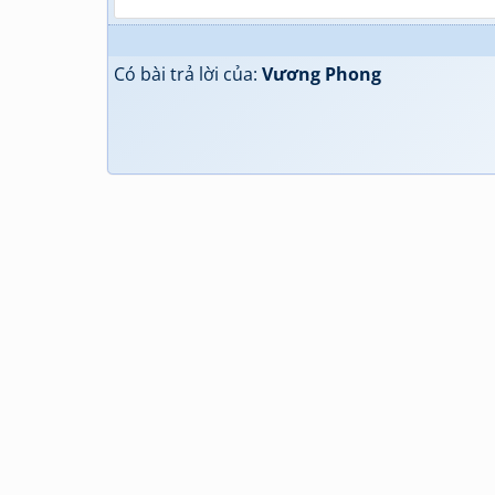
Có bài trả lời của:
Vương Phong