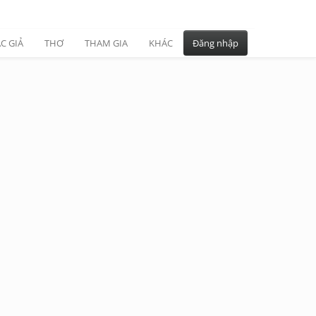
C GIẢ
THƠ
THAM GIA
KHÁC
Đăng nhập