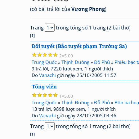
(có bài trả lời của
Vương Phong
)
Trang
trong tổng số 1 trang (2 bài thơ)
[
1
]
Đối tuyết (Bắc tuyết phạm Trường Sa)
☆
☆
☆
☆
☆
2
5.00
Trung Quốc
»
Thịnh Đường
»
Đỗ Phủ
»
Phiêu bạc 
9 trả lời, 7220 lượt xem, 1 người thích
Do
Vanachi
gửi ngày 25/10/2005 11:57
Tống viễn
☆
☆
☆
☆
☆
1
5.00
Trung Quốc
»
Thịnh Đường
»
Đỗ Phủ
»
Bôn ba hoạ
13 trả lời, 9898 lượt xem, 1 người thích
Do
Vanachi
gửi ngày 28/10/2005 04:46
Trang
trong tổng số 1 trang (2 bài thơ)
[
1
]