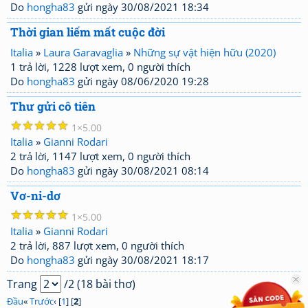
Do
hongha83
gửi ngày 30/08/2021 18:34
Thời gian liếm mất cuộc đời
Italia
»
Laura Garavaglia
»
Những sự vật hiện hữu (2020)
1 trả lời, 1228 lượt xem, 0 người thích
Do
hongha83
gửi ngày 08/06/2020 19:28
Thư gửi cô tiên
☆
☆
☆
☆
☆
1
5.00
Italia
»
Gianni Rodari
2 trả lời, 1147 lượt xem, 0 người thích
Do
hongha83
gửi ngày 30/08/2021 08:14
Vơ-ni-dơ
☆
☆
☆
☆
☆
1
5.00
Italia
»
Gianni Rodari
2 trả lời, 887 lượt xem, 0 người thích
Do
hongha83
gửi ngày 30/08/2021 18:17
Trang
/2 (18 bài thơ)
Đầu
«
Trước
‹ [
1
] [
2
]