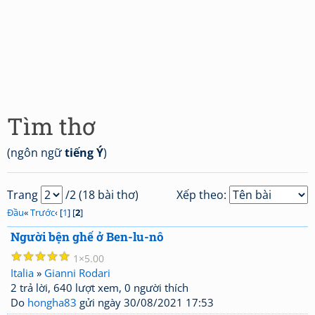
Tìm thơ
(ngôn ngữ
tiếng Ý
)
Trang
/2 (18 bài thơ)
Xếp theo:
Đầu
«
Trước
‹ [
1
] [
2
]
Người bện ghế ở Ben-lu-nô
☆
☆
☆
☆
☆
1
5.00
Italia
»
Gianni Rodari
2 trả lời, 640 lượt xem, 0 người thích
Do
hongha83
gửi ngày 30/08/2021 17:53