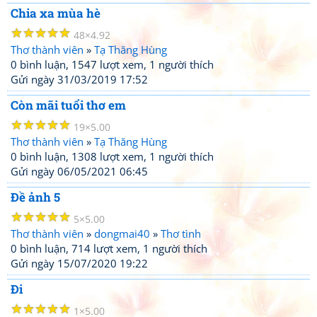
Chia xa mùa hè
☆
☆
☆
☆
☆
48
4.92
Thơ thành viên
»
Tạ Thăng Hùng
0 bình luận, 1547 lượt xem, 1 người thích
Gửi ngày 31/03/2019 17:52
Còn mãi tuổi thơ em
☆
☆
☆
☆
☆
19
5.00
Thơ thành viên
»
Tạ Thăng Hùng
0 bình luận, 1308 lượt xem, 1 người thích
Gửi ngày 06/05/2021 06:45
Đề ảnh 5
☆
☆
☆
☆
☆
5
5.00
Thơ thành viên
»
dongmai40
»
Thơ tình
0 bình luận, 714 lượt xem, 1 người thích
Gửi ngày 15/07/2020 19:22
Đi
☆
☆
☆
☆
☆
1
5.00