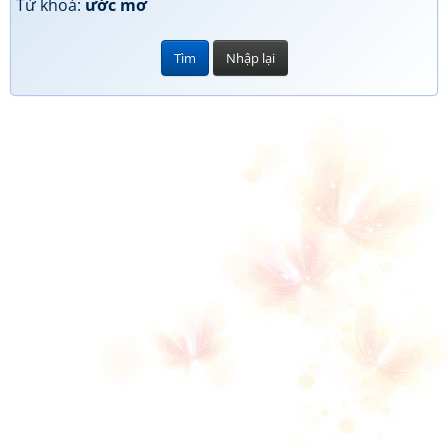
Từ khoá:
ước mơ