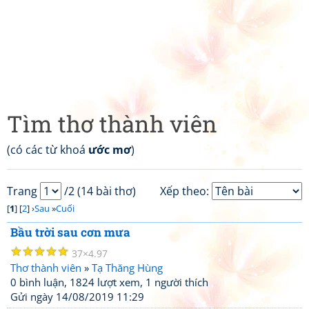
Tìm thơ thành viên
(có các từ khoá
ước mơ
)
Trang
/2 (14 bài thơ)
Xếp theo:
[
1
] [
2
] ›
Sau
»
Cuối
Bầu trời sau cơn mưa
☆
☆
☆
☆
☆
37
4.97
Thơ thành viên
»
Tạ Thăng Hùng
0 bình luận, 1824 lượt xem, 1 người thích
Gửi ngày 14/08/2019 11:29