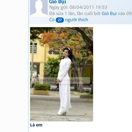
Gió Bụi
Ngày gửi: 08/04/2011 19:53
Đã sửa 1 lần, lần cuối bởi
Gió Bụi
vào 09
Có
người thích
27
Là em