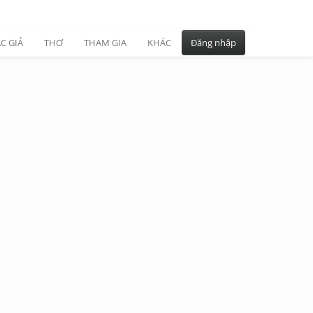
C GIẢ
THƠ
THAM GIA
KHÁC
Đăng nhập