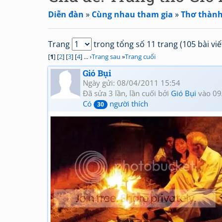
Diễn đàn
»
Cùng nhau tham gia
»
Thơ thành
Trang
trong tổng số 11 trang (105 bài viế
[
1
] [
2
] [
3
] [
4
] ... ›
Trang sau
»
Trang cuối
Gió Bụi
Ngày gửi: 08/04/2011 15:54
Đã sửa 3 lần, lần cuối bởi
Gió Bụi
vào 09
Có
người thích
30