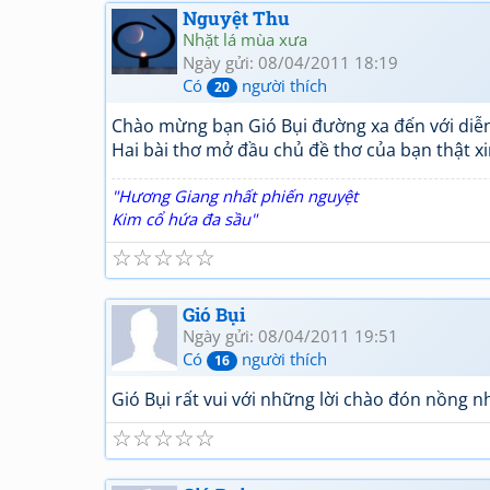
Nguyệt Thu
Nhặt lá mùa xưa
Ngày gửi: 08/04/2011 18:19
Có
người thích
20
Chào mừng bạn Gió Bụi đường xa đến với diễn
Hai bài thơ mở đầu chủ đề thơ của bạn thật xi
"Hương Giang nhất phiến nguyệt
Kim cổ hứa đa sầu"
☆
☆
☆
☆
☆
Gió Bụi
Ngày gửi: 08/04/2011 19:51
Có
người thích
16
Gió Bụi rất vui với những lời chào đón nồng n
☆
☆
☆
☆
☆