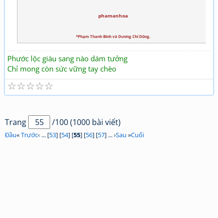
phamanhoa
*Phạm Thanh Bình và Dương Chí Dũng.
Phước lộc giàu sang nào dám tưởng
Chỉ mong còn sức vững tay chèo
☆
☆
☆
☆
☆
Trang
/100 (1000 bài viết)
Đầu
«
Trước
‹ ... [
53
] [
54
] [
55
] [
56
] [
57
] ... ›
Sau
»
Cuối