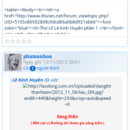
<table><tbody><tr><td><a
href="http://www.thivien.net/forum_viewtopic.php?
UID=5105c86502808c9dcd66a0b8d921ebb6"><font
color="blue"><b>Thơ cổ Lê kinh Huyền phần 1 </b></font>
</a></td></tr></tbody></table>
☆
☆
☆
☆
☆
"http://www.thivien.net/forum_viewtopic.php?
UID=bkDYrcuJOSk9GouaL4BqFQ"><font color="red">
<b>Thơ mới Lê kinh Huyền phần 1</b></font></a></td>
phamanhoa
</tr></tbody></table>[/html]
Ngày gửi: 12/11/2012 20:01
Có
người thích
2
Lê Kinh Huyền
đã viết:
Sáng Kiến
( Mời các vị Đường thi tham gia sáng kiến )