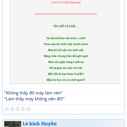
L.K.H 11/11/2012[/quote]
********************************************
TÔI CHẾT LÀ CHẮC...
Taì sản kê khai nên khóc, cười?
Phen này tôi chết chắc mười mươi
Nhẹ thì kỷ luật cho thôi việc
Nặng chắc chung thân để nghĩ ngơi
Nhà cửa ngân hàng e xiết nợ
Hồ sơ giáo án chắc thu hồi
Một đời đi dạy tham ô phấn?
Mấy lứa học trò có nhớ ngươi?
"Không thầy đố mày làm nên"
"Làm thầy mày không nên đố!"
☆
☆
☆
☆
☆
Lê kinh Huyền