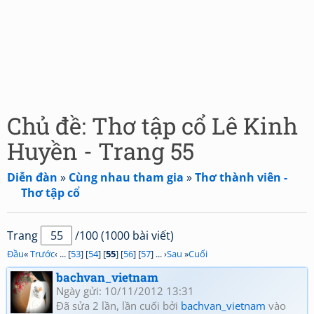
Chủ đề: Thơ tập cổ Lê Kinh
Huyền - Trang 55
Diễn đàn
»
Cùng nhau tham gia
»
Thơ thành viên -
Thơ tập cổ
Trang
/100 (1000 bài viết)
Đầu
«
Trước
‹ ... [
53
] [
54
] [
55
] [
56
] [
57
] ... ›
Sau
»
Cuối
bachvan_vietnam
Ngày gửi: 10/11/2012 13:31
Đã sửa 2 lần, lần cuối bởi
bachvan_vietnam
vào