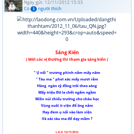
Ngày gửi: 12/11/2012 15:33
Có
người thích
3
Sáng Kiến
( Mời các vị Đường thi tham gia sáng kiến )
" Ụ nổi " tr­ương phình nằm mấy năm
" Tàu ma " phơi xác mấy m­ươi rằm
Hàng ngàn tỷ đồng trôi theo sóng
Mấy triệu Đô la chết ngấm ngầm
Miền núi thiếu tr­ường cho cháu học
Vùng xuôi ít viện để ông nằm
Hay đem ụ nổi vào làm viện
Và xác tàu ma để dạy mầm ?
L.K.H 12/11/2012