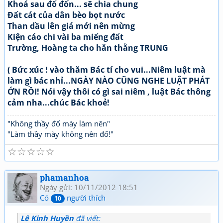
Khoá sau đổ đốn... sẽ chia chung
Đất cát của dân bèo bọt nước
Than dầu lên giá mới nên mừng
Kiện cáo chi vài ba miếng đất
Trường, Hoàng ta cho hẳn thằng TRUNG
( Bức xúc ! vào thăm Bác tí cho vui...Niêm luật mà
làm gì bác nhỉ...NGÀY NÀO CŨNG NGHE LUẬT PHÁT
ỚN RỒI! Nói vậy thôi có gì sai niêm , luật Bác thông
cảm nha...chúc Bác khoẻ!
"Không thầy đố mày làm nên"
"Làm thầy mày không nên đố!"
☆
☆
☆
☆
☆
phamanhoa
Ngày gửi: 10/11/2012 18:51
Có
người thích
10
Lê Kinh Huyền
đã viết: