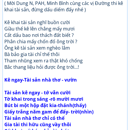
( Mời Dung N, PAH, Minh Bình cùng các vị Đường thi kê
khai tài sản, đừng dấu diếm đấy nhé )
Kê khai tài sản nghĩ buồn c­ười
Giầu thế kê lên chẳng mấy m­ươi
Cất dấu bao nơi thách đất biết ?
Phân chia mấy chốn đố ông trời ?
Ông kê tài sản xem nghèo lắm
Bà bảo gia tài chỉ thế thôi
Tham nhũng xem ra thật khó chống
Bắc thang liệu hỏi được ông trời...!
Kê ngay-Tài sản nhà thơ - vườn
Tài sản kê ngay - tớ vẫn cười
Tờ khai trong sáng -rõ mười mươi
Bút bi một hộp đặt kia-thánh(thấy)
Giấy trắng năm gam để đấy- trời(nhìn)
Tài sản nhà thơ chỉ có thế
Gia tài thi hữu cũng vầy thôi