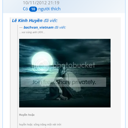
10/11/2012 21:19
Có
người thích
10
Lê Kinh Huyền
đã viết:
bachvan_vietnam
đã viết:
...vui cùng anh LKH...
Huyền hoặc
huyền hoặc sông trăng một nét trời