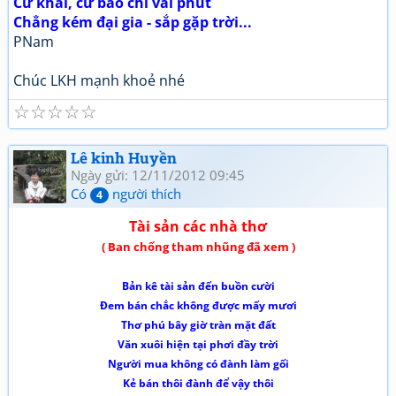
Cứ khai, cứ báo chỉ vài phút
Chẳng kém đại gia - sắp gặp trời...
PNam
Chúc LKH mạnh khoẻ nhé
☆
☆
☆
☆
☆
Lê kinh Huyền
Ngày gửi: 12/11/2012 09:45
Có
người thích
4
Tài sản các nhà thơ
( Ban chống tham nhũng đã xem )
Bản kê tài sản đến buồn c­ười
Đem bán chắc không được mấy m­ươi
Thơ phú bây giờ tràn mặt đất
Văn xuôi hiện tại phơi đầy trời
Người mua không có đành làm gối
Kẻ bán thôi đành để vậy thôi