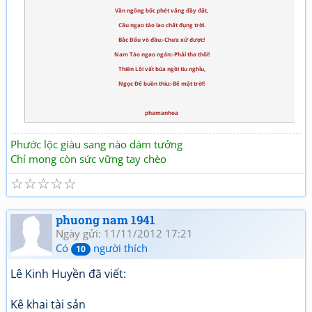
Vần ngông bốc phét văng đầy đất,
Câu ngạo tào lao chất đụng trời.
Bắc Đẩu vò đầu:-Chưa xữ được!
Nam Tào ngao ngán:-Phải tha thôi!
Thiên Lôi vất búa ngồi tiu nghỉu,
Ngọc Đế buồn thiu:-Bẽ mặt trời!
phamanhoa
Phước lộc giàu sang nào dám tưởng
Chỉ mong còn sức vững tay chèo
☆
☆
☆
☆
☆
phuong nam 1941
Ngày gửi: 11/11/2012 17:21
Có
người thích
10
Lê Kinh Huyền đã viết:
Kê khai tài sản