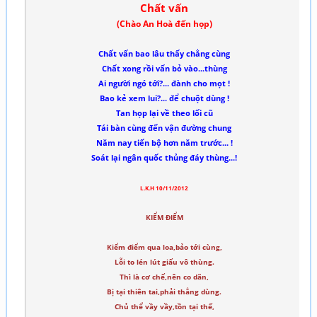
Chất vấn
(Chào An Hoà đến họp)
Chất vấn bao lâu thấy chẳng cùng
Chất xong rồi vấn bỏ vào...thùng
Ai ng­ười ngó tới?... đành cho mọt !
Bao kẻ xem lui?... để chuột dùng !
Tan họp lại về theo lối cũ
Tái bàn cùng đến vận đường chung
Năm nay tiến bộ hơn năm tr­ước... !
Soát lại ngân quốc thủng đáy thùng...!
L.K.H 10/11/2012
KIỂM ĐIỂM
Kiểm điểm qua loa,bảo tới cùng,
Lỗi to lén lút giấu vô thùng.
Thì là cơ chế,nên co dãn,
Bị tại thiên tai,phải thẳng dùng.
Chủ thể vầy vầy,tồn tại thế,