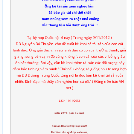
Phân chia mấy chốn đố ông trời ?
Ông kê tài sản xem nghèo lắm
Bà bảo gia tài chỉ thế thôi
Tham nhũng xem ra thật khó chống
Bắc thang liệu hỏi được ông trời...!
Tại kỳ họp Quốc hội kì này ( Trong ngày 9/11/2012 )
ĐB Nguyễn Bá Thuyền còn đề xuất kê khai cả tài sản của con cái
lãnh đạo. Ông giải thích, nhiều lãnh đạo có con cái trưởng thành, giỏi
giang, song bên cạnh đó cũng không ít con cái của các vị bỗng giàu
lên bất thường. Bởi vậy, cần kê khai thêm tài sản các đối tượng này
đảm bảo tính nghiêm minh."Chứ nếu không sẽ giống như trường hợp
mà ĐB Dương Trung Quốc từng nói là đọc bản kê khai tài sản của
nhiều lãnh đạo mà thấy còn nghèo hơn cả tôi.” ( Đăng trên báo VN
net )
L.K.H 11/11/2012
KIỂM KÊ TÀI SẢN AN HOÀ
Tài sản Hoà tôi:Thật nực cười!
Thơ đem cân ký,được vài mươi,