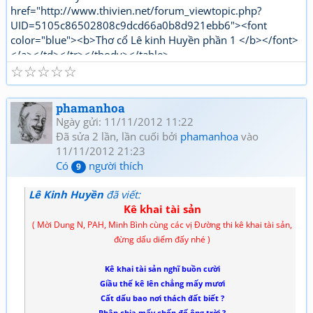
href="http://www.thivien.net/forum_viewtopic.php?
UID=5105c86502808c9dcd66a0b8d921ebb6"><font
color="blue"><b>Thơ cổ Lê kinh Huyền phần 1 </b></font>
</a></td></tr></tbody></table>
☆
☆
☆
☆
☆
"http://www.thivien.net/forum_viewtopic.php?
UID=bkDYrcuJOSk9GouaL4BqFQ"><font color="red">
<b>Thơ mới Lê kinh Huyền phần 1</b></font></a></td>
phamanhoa
</tr></tbody></table>[/html]
Ngày gửi: 11/11/2012 11:22
Đã sửa 2 lần, lần cuối bởi
phamanhoa
vào
11/11/2012 21:23
Có
người thích
9
Lê Kinh Huyền
đã viết:
Kê khai tài sản
( Mời Dung N, PAH, Minh Bình cùng các vị Đường thi kê khai tài sản,
đừng dấu diếm đấy nhé )
Kê khai tài sản nghĩ buồn c­ười
Giầu thế kê lên chẳng mấy m­ươi
Cất dấu bao nơi thách đất biết ?