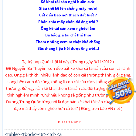
Kê khai tài sản nghĩ buồn c­ười
Giầu thế kê lên chẳng mấy m­ươi
Cất dấu bao nơi thách đất biết ?
Phân chia mấy chốn đố ông trời ?
Ông kê tài sản xem nghèo lắm
Bà bảo gia tài chỉ thế thôi
Tham nhũng xem ra thật khó chống
Bắc thang liệu hỏi được ông trời...!
Tại kỳ họp Quốc hội kì này ( Trong ngày 9/11/2012 )
ĐB Nguyễn Bá Thuyền còn đề xuất kê khai cả tài sản của con cái lãnh
đạo. Ông giải thích, nhiều lãnh đạo có con cái trưởng thành, giỏi giang,
song bên cạnh đó cũng không ít con cái của các vị bỗng giàu lên bất
thường. Bởi vậy, cần kê khai thêm tài sản các đối tượng này đảm bảo
tính nghiêm minh."Chứ nếu không sẽ giống như trường hợp mà ĐB
Dương Trung Quốc từng nói là đọc bản kê khai tài sản của nhiều lãnh
đạo mà thấy còn nghèo hơn cả tôi.” ( Đăng trên báo VN net )
L.K.H 11/11/2012
<table><tbody><tr><td><a