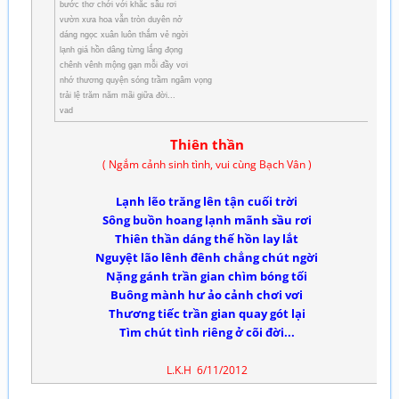
bước thơ chới với khắc sầu rơi
vườn xưa hoa vẫn tròn duyên nở
dáng ngọc xuân luôn thắm vẻ ngời
lạnh giá hồn dâng từng lắng đọng
chênh vênh mộng gạn mỗi đầy vơi
nhớ thương quyện sóng trầm ngâm vọng
trải lệ trăm năm mãi giữa đời...
vad
Thiên thần
( Ngắm cảnh sinh tình, vui cùng Bạch Vân )
Lạnh lẽo trăng lên tận cuối trời
Sông buồn hoang lạnh mãnh sầu rơi
Thiên thần dáng thế hồn lay lắt
Nguyệt lão lênh đênh chẳng chút ngời
Nặng gánh trần gian chìm bóng tối
Buông mành h­ư ảo cảnh chơi vơi
Th­ương tiếc trần gian quay gót lại
Tìm chút tình riêng ở cõi đời...
L.K.H 6/11/2012