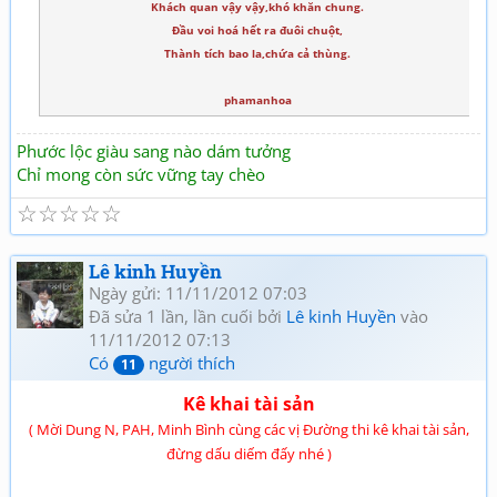
Khách quan vậy vậy,khó khăn chung.
Đầu voi hoá hết ra đuôi chuột,
Thành tích bao la,chứa cả thùng.
phamanhoa
Phước lộc giàu sang nào dám tưởng
Chỉ mong còn sức vững tay chèo
☆
☆
☆
☆
☆
Lê kinh Huyền
Ngày gửi: 11/11/2012 07:03
Đã sửa 1 lần, lần cuối bởi
Lê kinh Huyền
vào
11/11/2012 07:13
Có
người thích
11
Kê khai tài sản
( Mời Dung N, PAH, Minh Bình cùng các vị Đường thi kê khai tài sản,
đừng dấu diếm đấy nhé )