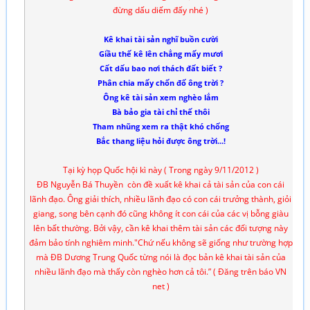
đừng dấu diếm đấy nhé )
Kê khai tài sản nghĩ buồn c­ười
Giầu thế kê lên chẳng mấy m­ươi
Cất dấu bao nơi thách đất biết ?
Phân chia mấy chốn đố ông trời ?
Ông kê tài sản xem nghèo lắm
Bà bảo gia tài chỉ thế thôi
Tham nhũng xem ra thật khó chống
Bắc thang liệu hỏi được ông trời...!
Tại kỳ họp Quốc hội kì này ( Trong ngày 9/11/2012 )
ĐB Nguyễn Bá Thuyền còn đề xuất kê khai cả tài sản của con cái
lãnh đạo. Ông giải thích, nhiều lãnh đạo có con cái trưởng thành, giỏi
giang, song bên cạnh đó cũng không ít con cái của các vị bỗng giàu
lên bất thường. Bởi vậy, cần kê khai thêm tài sản các đối tượng này
đảm bảo tính nghiêm minh."Chứ nếu không sẽ giống như trường hợp
mà ĐB Dương Trung Quốc từng nói là đọc bản kê khai tài sản của
nhiều lãnh đạo mà thấy còn nghèo hơn cả tôi.” ( Đăng trên báo VN
net )