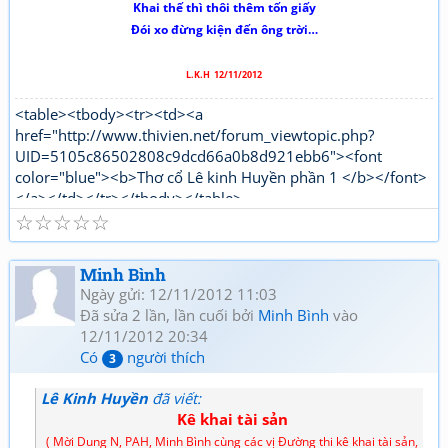
Khai thế thì thôi thêm tốn giấy
Đói xo đừng kiện đến ông trời…
L.K.H 12/11/2012
<table><tbody><tr><td><a
href="http://www.thivien.net/forum_viewtopic.php?
UID=5105c86502808c9dcd66a0b8d921ebb6"><font
color="blue"><b>Thơ cổ Lê kinh Huyền phần 1 </b></font>
</a></td></tr></tbody></table>
☆
☆
☆
☆
☆
"http://www.thivien.net/forum_viewtopic.php?
UID=bkDYrcuJOSk9GouaL4BqFQ"><font color="red">
<b>Thơ mới Lê kinh Huyền phần 1</b></font></a></td>
Minh Bình
</tr></tbody></table>[/html]
Ngày gửi: 12/11/2012 11:03
Đã sửa 2 lần, lần cuối bởi
Minh Bình
vào
12/11/2012 20:34
Có
người thích
3
Lê Kinh Huyền
đã viết:
Kê khai tài sản
( Mời Dung N, PAH, Minh Bình cùng các vị Đường thi kê khai tài sản,