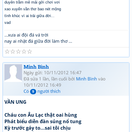
duyên trầm mê mải gởi chơi vơi
xao xuyến vần thơ bao nét mộng
tình khúc vì ai trải giữa đời...
vad
...xưa ai đội đá vá trời
nay ai nhặt đá giữa đời làm thơ ...
☆
☆
☆
☆
☆
Minh Bình
Ngày gửi: 10/11/2012 16:47
Đã sửa 1 lần, lần cuối bởi
Minh Bình
vào
10/11/2012 16:49
Có
người thích
9
VẦN UNG
Cháu con Âu Lạc thật oai hùng
Phát biểu diễn đàn súng nổ tung
Kỳ trước gáy to...sai tôi chịu