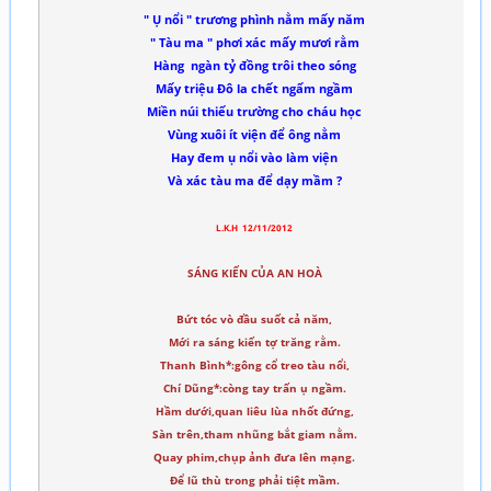
" Ụ nổi " tr­ương phình nằm mấy năm
" Tàu ma " phơi xác mấy m­ươi rằm
Hàng ngàn tỷ đồng trôi theo sóng
Mấy triệu Đô la chết ngấm ngầm
Miền núi thiếu tr­ường cho cháu học
Vùng xuôi ít viện để ông nằm
Hay đem ụ nổi vào làm viện
Và xác tàu ma để dạy mầm ?
L.K.H 12/11/2012
SÁNG KIẾN CỦA AN HOÀ
Bứt tóc vò đầu suốt cả năm,
Mới ra sáng kiến tợ trăng rằm.
Thanh Bình*:gông cổ treo tàu nổi,
Chí Dũng*:còng tay trấn ụ ngầm.
Hầm dưới,quan liêu lùa nhốt đứng,
Sàn trên,tham nhũng bắt giam nằm.
Quay phim,chụp ảnh đưa lên mạng.
Để lũ thù trong phải tiệt mầm.