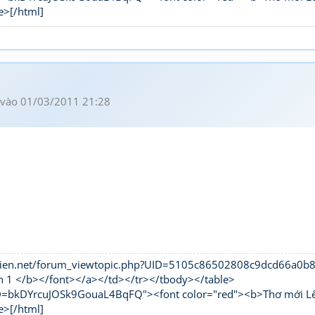
e>[/html]
vào 01/03/2011 21:28
hivien.net/forum_viewtopic.php?UID=5105c86502808c9dcd66a0
n 1 </b></font></a></td></tr></tbody></table>
UID=bkDYrcuJOSk9GouaL4BqFQ"><font color="red"><b>Thơ mới L
e>[/html]