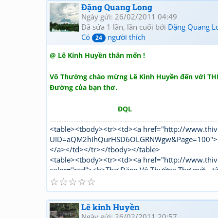
Đặng Quang Long
Ngày gửi: 26/02/2011 04:49
Đã sửa 1 lần, lần cuối bởi
Đặng Quang L
Có
người thích
24
@ Lê Kinh Huyền thân mến !
Vô Thường chào mừng Lê Kinh Huyền đến với THI 
Đường của bạn thơ.
ĐQL
<table><tbody><tr><td><a href="http://www.thiv
UID=aQM2hIhQurHSD6OLGRNWgw&Page=100"><font
</a></td></tr></tbody></table>
<table><tbody><tr><td><a href="http://www.thiv
color="red"><b>Thơ Đặng Vô Thường Thơ mới - t
☆
☆
☆
☆
☆
Lê kinh Huyền
Ngày gửi: 26/02/2011 20:57