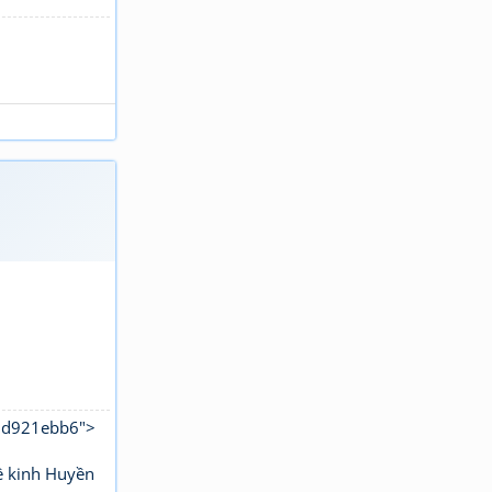
b8d921ebb6">
ê kinh Huyền