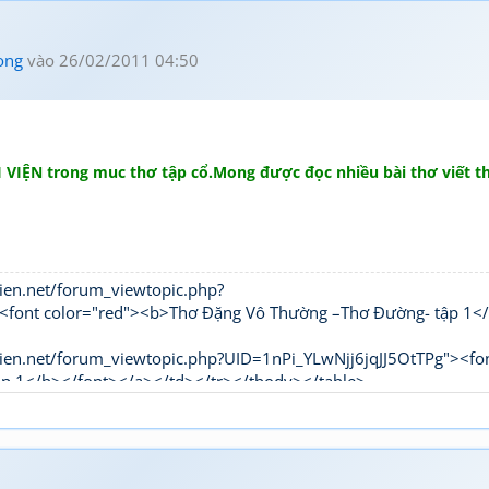
ong
vào 26/02/2011 04:50
VIỆN trong muc thơ tập cổ.Mong được đọc nhiều bài thơ viết th
ien.net/forum_viewtopic.php?
 color="red"><b>Thơ Đặng Vô Thường –Thơ Đường- tập 1</
ien.net/forum_viewtopic.php?UID=1nPi_YLwNjj6jqJJ5OtTPg"><fo
ập 1</b></font></a></td></tr></tbody></table>