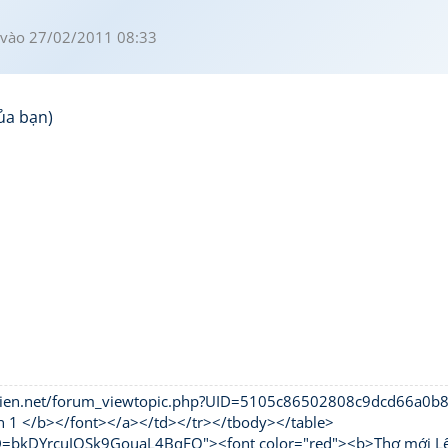
vào 27/02/2011 08:33
ủa bạn)
hivien.net/forum_viewtopic.php?UID=5105c86502808c9dcd66a0
n 1 </b></font></a></td></tr></tbody></table>
UID=bkDYrcuJOSk9GouaL4BqFQ"><font color="red"><b>Thơ mới L