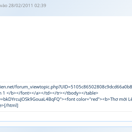
vào 28/02/2011 02:39
hivien.net/forum_viewtopic.php?UID=5105c86502808c9dcd66a0
n 1 </b></font></a></td></tr></tbody></table>
UID=bkDYrcuJOSk9GouaL4BqFQ"><font color="red"><b>Thơ mới L
e>[/html]