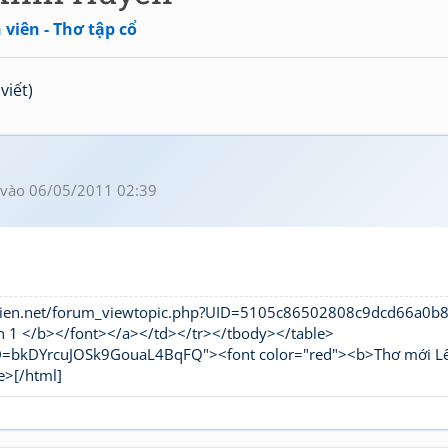
viên - Thơ tập cổ
viết)
vào 06/05/2011 02:39
hivien.net/forum_viewtopic.php?UID=5105c86502808c9dcd66a0
n 1 </b></font></a></td></tr></tbody></table>
UID=bkDYrcuJOSk9GouaL4BqFQ"><font color="red"><b>Thơ mới L
e>[/html]