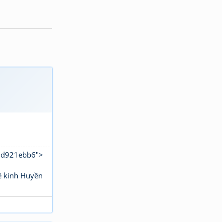
b8d921ebb6">
ê kinh Huyền