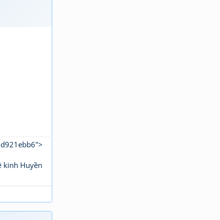
b8d921ebb6">
ê kinh Huyền