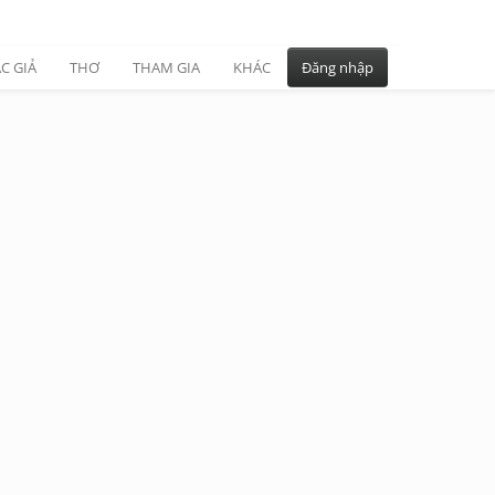
C GIẢ
THƠ
THAM GIA
KHÁC
Đăng nhập