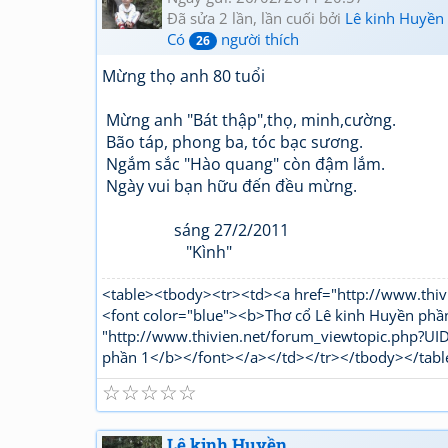
Đã sửa 2 lần, lần cuối bởi
Lê kinh Huyền
Có
người thích
26
Mừng thọ anh 80 tuổi
Mừng anh "Bát thập",thọ, minh,cường.
Bão táp, phong ba, tóc bạc sương.
Ngắm sắc "Hào quang" còn đậm lắm.
Ngày vui bạn hữu đến đều mừng.
sáng 27/2/2011
"Kình"
<table><tbody><tr><td><a href="http://www.t
<font color="blue"><b>Thơ cổ Lê kinh Huyền phầ
"http://www.thivien.net/forum_viewtopic.php?
phần 1</b></font></a></td></tr></tbody></tabl
☆
☆
☆
☆
☆
Lê kinh Huyền