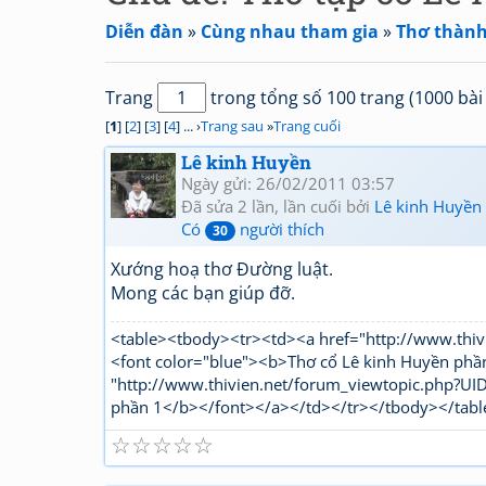
Diễn đàn
»
Cùng nhau tham gia
»
Thơ thành 
Trang
trong tổng số 100 trang (1000 bài 
[
1
] [
2
] [
3
] [
4
] ... ›
Trang sau
»
Trang cuối
Lê kinh Huyền
Ngày gửi: 26/02/2011 03:57
Đã sửa 2 lần, lần cuối bởi
Lê kinh Huyền
Có
người thích
30
Xướng hoạ thơ Đường luật.
Mong các bạn giúp đỡ.
<table><tbody><tr><td><a href="http://www.t
<font color="blue"><b>Thơ cổ Lê kinh Huyền phầ
"http://www.thivien.net/forum_viewtopic.php?
phần 1</b></font></a></td></tr></tbody></tabl
☆
☆
☆
☆
☆