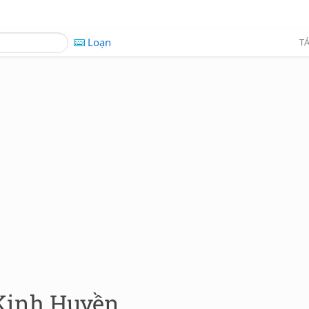
Loạn
TÁ
 Kinh Huyền