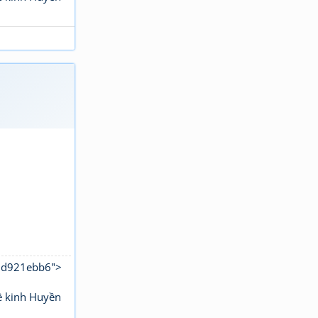
b8d921ebb6">
ê kinh Huyền