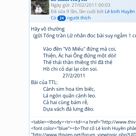
Ngày gửi: 27/02/2011 00:03
Đã sửa 9 lần, lần cuối bởi
Lê kinh Huyền
Có
người thích
24
Hãy vô thường
(gữi Tống trần Lữ nhân đoc bài suy ngẫm 1 c
Vào đền "Võ Miếu" đứng mà coi,
Thiện, Ác hai Ông đứng một dòi!
Thế thái thần thiêng thì đã thế
Hồ chi cỏ dại lại còn soi.
27/2/2011
Bài của TTL:
Cành sim hoa tím biếc,
Lá ngón quấn cành leo.
Cả hai cùng bám rễ,
Dựa vách đá lưng đèo.
<table><tbody><tr><td><a href="http://www.t
<font color="blue"><b>Thơ cổ Lê kinh Huyền phầ
"http://www.thivien.net/forum_viewtopic.php?