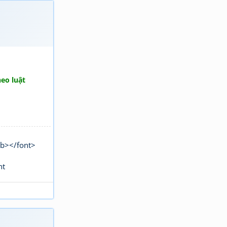
eo luật
b></font>
nt