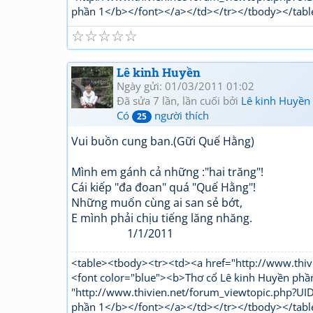
phần 1</b></font></a></td></tr></tbody></tabl
☆
☆
☆
☆
☆
Lê kinh Huyền
Ngày gửi: 01/03/2011 01:02
Đã sửa 7 lần, lần cuối bởi
Lê kinh Huyền
Có
người thích
25
Vui buồn cung ban.(Gữi Quế Hằng)
Mình em gánh cả những :"hai trăng"!
Cái kiếp "đa đoan" quá "Quế Hằng"!
Những muốn cùng ai san sẻ bớt,
E mình phải chịu tiếng lăng nhăng.
1/1/2011
<table><tbody><tr><td><a href="http://www.t
<font color="blue"><b>Thơ cổ Lê kinh Huyền phầ
"http://www.thivien.net/forum_viewtopic.php?
phần 1</b></font></a></td></tr></tbody></tabl