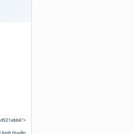
b8d921ebb6">
ê kinh Huyền