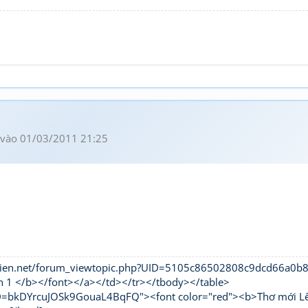
vào 01/03/2011 21:25
hivien.net/forum_viewtopic.php?UID=5105c86502808c9dcd66a0
n 1 </b></font></a></td></tr></tbody></table>
UID=bkDYrcuJOSk9GouaL4BqFQ"><font color="red"><b>Thơ mới L