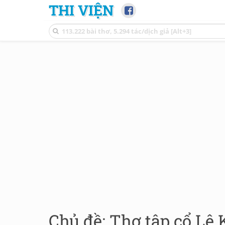
THI VIỆN
Chủ đề: Thơ tập cổ Lê