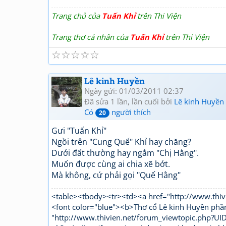
Trang chủ của
Tuấn Khỉ
trên Thi Viện
Trang thơ cá nhân của
Tuấn Khỉ
trên Thi Viện
☆
☆
☆
☆
☆
Lê kinh Huyền
Ngày gửi: 01/03/2011 02:37
Đã sửa 1 lần, lần cuối bởi
Lê kinh Huyền
Có
người thích
20
Gưi "Tuấn Khỉ"
Ngồi trên "Cung Quế" Khỉ hay chăng?
Dưới đất thường hay ngắm "Chị Hằng".
Muốn được cùng ai chia xẽ bớt.
Mà không, cứ phải gọi "Quế Hằng"
<table><tbody><tr><td><a href="http://www.t
<font color="blue"><b>Thơ cổ Lê kinh Huyền phầ
"http://www.thivien.net/forum_viewtopic.php?