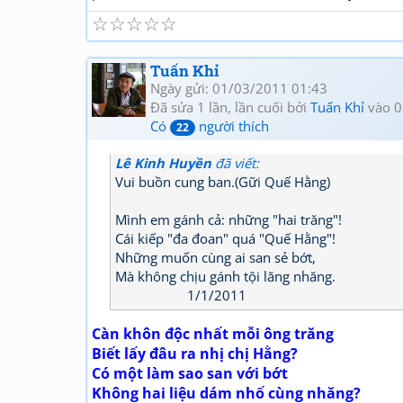
☆
☆
☆
☆
☆
Tuấn Khỉ
Ngày gửi: 01/03/2011 01:43
Đã sửa 1 lần, lần cuối bởi
Tuấn Khỉ
vào 0
Có
người thích
22
Lê Kinh Huyền
đã viết:
Vui buồn cung ban.(Gữi Quế Hằng)
Mình em gánh cả: những "hai trăng"!
Cái kiếp "đa đoan" quá "Quế Hằng"!
Những muốn cùng ai san sẻ bớt,
Mà không chịu gánh tội lăng nhăng.
1/1/2011
Càn khôn độc nhất mỗi ông trăng
Biết lấy đâu ra nhị chị Hằng?
Có một làm sao san với bớt
Không hai liệu dám nhố cùng nhăng?