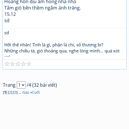
Hoàng hôn dịu ấm hong nhà nhỏ
Tắm gió bên thềm ngắm ánh trăng.
15.12
sd
sd
Hỡi thế nhân! Tình là gì, phận là chi, số thương bi?
Những chiều tà, gió thoảng qua, nghe lòng mình... quá xót
xa!
☆
☆
☆
☆
☆
Trang
/4 (32 bài viết)
[
1
] [
2
] [
3
] ... ›
Sau
»
Cuối