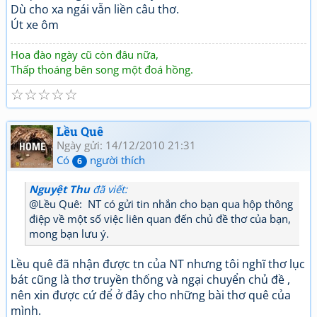
Dù cho xa ngái vẫn liền câu thơ.
Út xe ôm
Hoa đào ngày cũ còn đâu nữa,
Thấp thoáng bên song một đoá hồng.
☆
☆
☆
☆
☆
Lều Quê
Ngày gửi: 14/12/2010 21:31
Có
người thích
6
Nguyệt Thu
đã viết:
@Lều Quê: NT có gửi tin nhắn cho bạn qua hộp thông
điệp về một số việc liên quan đến chủ đề thơ của bạn,
mong bạn lưu ý.
Lều quê đã nhận được tn của NT nhưng tôi nghĩ thơ lục
bát cũng là thơ truyền thống và ngại chuyển chủ đề ,
nên xin được cứ để ở đây cho những bài thơ quê của
mình.