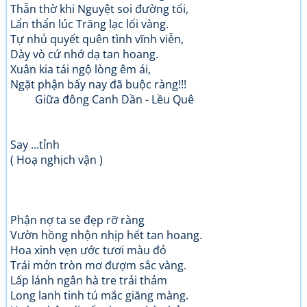
Thẫn thờ khi Nguyệt soi đường tối,
Lẩn thẩn lúc Trăng lạc lối vàng.
Tự nhủ quyết quên tình vĩnh viễn,
Dày vò cứ nhớ dạ tan hoang.
Xuân kia tái ngộ lòng êm ái,
Ngặt phận bấy nay đã buộc ràng!!!
Giữa đông Canh Dần - Lều Quê
Say ...tỉnh
( Hoạ nghịch vận )
Phận nợ ta se đẹp rỡ ràng
Vườn hồng nhộn nhịp hết tan hoang.
Hoa xinh vẹn ước tươi màu đỏ
Trái mởn tròn mơ đượm sắc vàng.
Lấp lánh ngân hà tre trải thảm
Long lanh tinh tú mắc giăng màng.