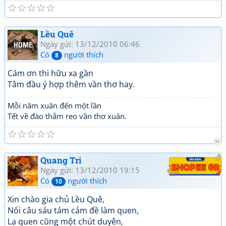
☆
☆
☆
☆
☆
Lều Quê
Ngày gửi: 13/12/2010 06:46
Có
người thích
8
Cám ơn thi hữu xa gần
Tâm đầu ý hợp thêm vần thơ hay.
Mỗi năm xuân đến một lần
Tết về đào thắm reo vần thơ xuân.
☆
☆
☆
☆
☆
Quang Tri
Ngày gửi: 13/12/2010 19:15
Có
người thích
10
Xin chào gia chủ Lều Quê,
Nối câu sáu tám cảm đề làm quen,
Lạ quen cũng một chút duyên,