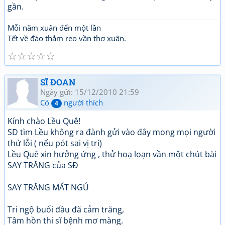
gần.
Mỗi năm xuân đến một lần
Tết về đào thắm reo vần thơ xuân.
☆
☆
☆
☆
☆
SĨ ĐOAN
Ngày gửi: 15/12/2010 21:59
Có
người thích
4
Kính chào Lều Quê!
SD tìm Lều không ra đành gửi vào đây mong mọi người
thứ lỗi ( nếu pót sai vị trí)
Lều Quê xin hưởng ứng , thử hoạ loạn vần một chút bài
SAY TRĂNG của SĐ
SAY TRĂNG MẤT NGỦ
Tri ngộ buổi đầu đã cảm trăng,
Tâm hồn thi sĩ bệnh mơ màng.