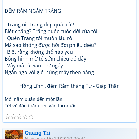
ĐÊM RẰM NGẮM TRĂNG
Trăng ơi! Trăng đẹp quá trời!
Biết chăng? Trăng buộc cuộc đời của tôi.
Quên Trăng tôi muốn lâu rồi,
Mà sao không được hỡi đời phiêu diêu?
Biết rằng không thể nào yêu
Bóng hình mờ tỏ sớm chiều đó đây.
Vậy mà tôi vẫn thơ ngây
Ngẩn ngơ với gió, cùng mây theo nàng.
Hồng Lĩnh , đêm Rằm tháng Tư - Giáp Thân
Mỗi năm xuân đến một lần
Tết về đào thắm reo vần thơ xuân.
☆
☆
☆
☆
☆
Quang Tri
Ngày gửi: 15/12/2010 00:44