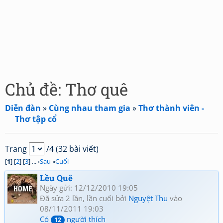
Chủ đề: Thơ quê
Diễn đàn
»
Cùng nhau tham gia
»
Thơ thành viên -
Thơ tập cổ
Trang
/4 (32 bài viết)
[
1
] [
2
] [
3
] ... ›
Sau
»
Cuối
Lều Quê
Ngày gửi: 12/12/2010 19:05
Đã sửa 2 lần, lần cuối bởi
Nguyệt Thu
vào
08/11/2011 19:03
Có
người thích
12