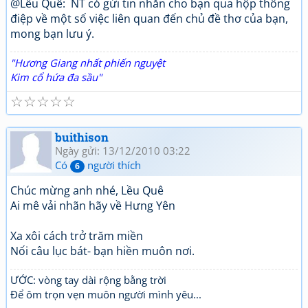
@Lều Quê: NT có gửi tin nhắn cho bạn qua hộp thông
điệp về một số việc liên quan đến chủ đề thơ của bạn,
mong bạn lưu ý.
"Hương Giang nhất phiến nguyệt
Kim cổ hứa đa sầu"
☆
☆
☆
☆
☆
buithison
Ngày gửi: 13/12/2010 03:22
Có
người thích
6
Chúc mừng anh nhé, Lều Quê
Ai mê vải nhãn hãy về Hưng Yên
Xa xôi cách trở trăm miền
Nối câu lục bát- bạn hiền muôn nơi.
ƯỚC: vòng tay dài rộng bằng trời
Để ôm trọn vẹn muôn người mình yêu...