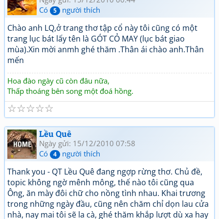
Có
người thích
5
Chào anh LQ,ở trang thơ tập cổ này tôi cũng có một
trang lục bát lấy tên là GÓT CỎ MAY (lục bát giao
mùa).Xin mời anmh ghé thăm .Thân ái chào anh.Thân
mến
Hoa đào ngày cũ còn đâu nữa,
Thấp thoáng bên song một đoá hồng.
☆
☆
☆
☆
☆
Lều Quê
Ngày gửi: 15/12/2010 07:58
Có
người thích
4
Thank you - QT Lều Quê đang ngợp rừng thơ. Chủ đề,
topic không ngờ mênh mông, thế nào tôi cũng qua
Ông, ăn mày đôi chữ cho nồng tình nhau. Khai trương
trong những ngày đầu, cũng nên chăm chỉ dọn lau cửa
nhà, nay mai tôi sẽ la cà, ghé thăm khắp lượt dù xa hay