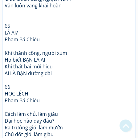
Vẫn luôn vang khải hoàn
65
LÀ AI?
Phạm Bá Chiểu
Khi thành công, người xúm
Họ biết BẠN LÀ AI
Khi thất bại mới hiểu
AI LÀ BẠN đường dài
66
Bạn bị lạc trong Thi Viện vì có nội dung quá đồ sộ?
HỌC LỆCH
Phạm Bá Chiểu
Chỉ dẫn làm quen
Cách làm chủ, làm giàu
Xem sau
Đại học nào dạy đâu?
Ra trường giỏi làm mướn
Không hiện lại
Chủ dốt giỏi làm giàu