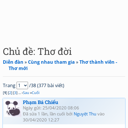
Chủ đề: Thơ đời
Diễn đàn
»
Cùng nhau tham gia
»
Thơ thành viên -
Thơ mới
Trang
/38 (377 bài viết)
[
1
] [
2
] [
3
] ... ›
Sau
»
Cuối
Phạm Bá Chiểu
Ngày gửi: 25/04/2020 08:06
Đã sửa 1 lần, lần cuối bởi
Nguyệt Thu
vào
30/04/2020 12:27