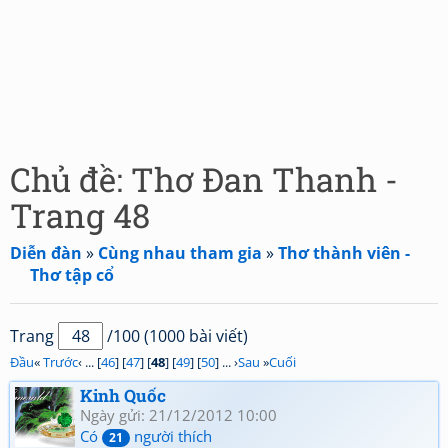
Chủ đề: Thơ Đan Thanh -
Trang 48
Diễn đàn
»
Cùng nhau tham gia
»
Thơ thành viên -
Thơ tập cổ
Trang
/100 (1000 bài viết)
Đầu
«
Trước
‹ ... [
46
] [
47
] [
48
] [
49
] [
50
] ... ›
Sau
»
Cuối
Kinh Quốc
Ngày gửi: 21/12/2012 10:00
Có
người thích
21