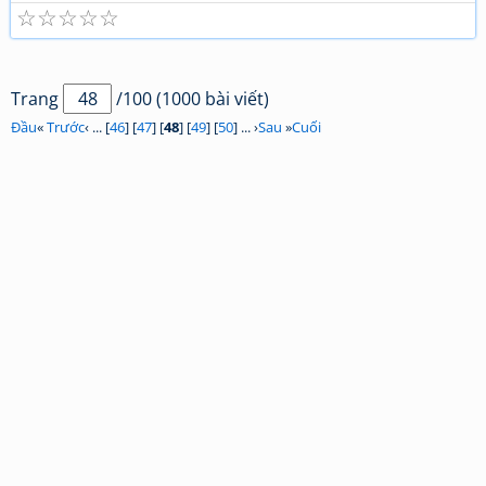
☆
☆
☆
☆
☆
Trang
/100 (1000 bài viết)
Đầu
«
Trước
‹ ... [
46
] [
47
] [
48
] [
49
] [
50
] ... ›
Sau
»
Cuối