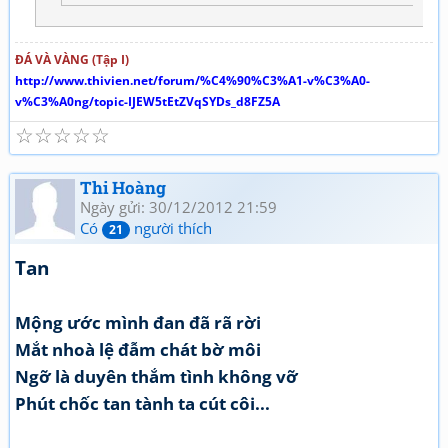
ĐÁ VÀ VÀNG (Tập I)
http://www.thivien.net/forum/%C4%90%C3%A1-v%C3%A0-
v%C3%A0ng/topic-IJEW5tEtZVqSYDs_d8FZ5A
☆
☆
☆
☆
☆
Thi Hoàng
Ngày gửi: 30/12/2012 21:59
Có
người thích
21
Tan
Mộng ước mình đan đã rã rời
Mắt nhoà lệ đẫm chát bờ môi
Ngỡ là duyên thắm tình không vỡ
Phút chốc tan tành ta cút côi...