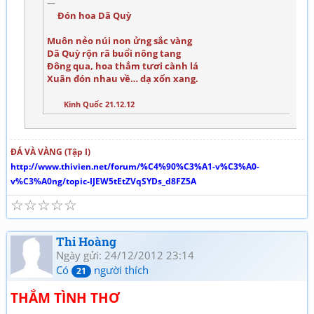
Đón hoa Dã Quỳ
Muôn nẻo núi non ửng sắc vàng
Dã Quỳ rộn rã buổi nông tang
Đông qua, hoa thắm tươi cành lá
Xuân đón nhau về… dạ xốn xang.
Kinh Quốc 21.12.12
ĐÁ VÀ VÀNG (Tập I)
http://www.thivien.net/forum/%C4%90%C3%A1-v%C3%A0-
v%C3%A0ng/topic-IJEW5tEtZVqSYDs_d8FZ5A
☆
☆
☆
☆
☆
Thi Hoàng
Ngày gửi: 24/12/2012 23:14
Có
người thích
21
THẮM TÌNH THƠ