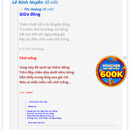
Lê Kinh Huyền
đã viết:
Thi Hoàng
đã viết:
Giữa đông
Thấm thoắt tiết trời đã giữa đông
Trơ cành khô lá chẳng còn bông
Vắt cho kiệt sức ngày băng giá
Nảy lộc đâm chồi xuân đợi trông.
6.12.2012 Thi Hoàng
Chờ trông
Lòng này đã lạnh lại thêm đông
Trên đắp chăn dày dưới nệm bông
Vẫn thấy trong lòng sao giá rét
Nào ai thấu hiểu nỗi chờ trông...
L.K.H 7/12/2012
Kinh Quốc viết tiếp:
Đông tàn
Giáng sinh rét ngọt báo tàn đông
Cây trút lá vàng, lộc hé trông
Xuân đợi xốn xang trời ấm áp
Hương, hoa, tình thắm nở ngàn bông.
Kinh Quốc 26.12.12