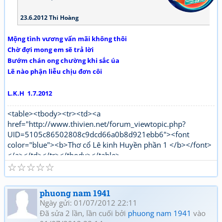
23.6.2012 Thi Hoàng
Mộng tình vương vấn mãi không thôi
Chờ đợi mong em sẽ trả lời
B­ướm chán ong chường khi sắc úa
Lẽ nào phận liễu chịu đơn côi
L.K.H 1.7.2012
<table><tbody><tr><td><a
href="http://www.thivien.net/forum_viewtopic.php?
UID=5105c86502808c9dcd66a0b8d921ebb6"><font
color="blue"><b>Thơ cổ Lê kinh Huyền phần 1 </b></font>
</a></td></tr></tbody></table>
☆
☆
☆
☆
☆
"http://www.thivien.net/forum_viewtopic.php?
UID=bkDYrcuJOSk9GouaL4BqFQ"><font color="red">
<b>Thơ mới Lê kinh Huyền phần 1</b></font></a></td>
phuong nam 1941
</tr></tbody></table>[/html]
Ngày gửi: 01/07/2012 22:11
Đã sửa 2 lần, lần cuối bởi
phuong nam 1941
vào