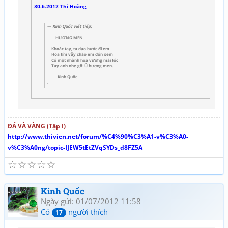
30.6.2012 Thi Hoàng
Kinh Quốc viết tiếp:
HƯƠNG MEN
Khoác tay, ta dạo bước đi em
Hoa tím vẫy chào em đón xem
Có một nhành hoa vương mái tóc
Tay anh nhẹ gỡ. Ủ hương men.
Kinh Quốc
.
ĐÁ VÀ VÀNG (Tập I)
http://www.thivien.net/forum/%C4%90%C3%A1-v%C3%A0-
v%C3%A0ng/topic-IJEW5tEtZVqSYDs_d8FZ5A
☆
☆
☆
☆
☆
Kinh Quốc
Ngày gửi: 01/07/2012 11:58
Có
người thích
17