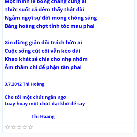
Một mình lẻ bóng chẳng cùng ai
Thức suốt cả đêm thấy thật dài
Ngẫm ngợi sự đời mong chóng sáng
Bàng hoàng chợt tỉnh tóc mau phai
Xin đừng giận dỗi trách hờn ai
Cuộc sống cút côi vẫn kéo dài
Khao khát sẻ chia cho nhẹ nhõm
Âm thầm chi để phận tàn phai
3.7.2012 Thi Hoàng
Cho tôi một chút ngẩn ngơ
Loay hoay một chút dại khờ để say
Thi Hoàng
☆
☆
☆
☆
☆