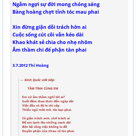
Ngẫm ngợi sự đời mong chóng sáng
Bàng hoàng chợt tỉnh tóc mau phai
Xin đừng giận dỗi trách hờn ai
Cuộc sống cút côi vẫn kéo dài
Khao khát sẻ chia cho nhẹ nhõm
Âm thầm chi để phận tàn phai
3.7.2012 Thi Hoàng
Kinh Quốc viết tiếp:
TÂM TÌNH CÙNG EM
Em cứ âm thầm nghĩ tới ai?
Suốt đêm thao thức đến ngày dài
Việc đâu có đó lo chi vậy.
Thiếu ngủ mắt mờ, tóc bạc phai.
Có giận trách anh, chớ trách ai
Để em lạnh lẽo những canh dài
Bộn bề công việc không lo đỡ
Duyên phận của nhau có lúc phai.