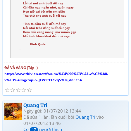
Lỗi tại nơi anh buổi tối nay
Cái đầu ngơ ngẩn nhớ, quên ngay
Hẹn giờ sai bét nên em giận
Tha thứ cho anh buổi tối nay
Tình ta đắm đuối đến mê say
Nỗi nhớ trào dâng suốt cả ngày
Đêm đến càng mong, mơ muốn gặp
Mối tình khao khát đến mê say.
Kinh Quốc
.
ĐÁ VÀ VÀNG (Tập I)
http://www.thivien.net/forum/%C4%90%C3%A1-v%C3%A0-
v%C3%A0ng/topic-IJEW5tEtZVqSYDs_d8FZ5A
☆
☆
☆
☆
☆
Quang Tri
Ngày gửi: 01/07/2012 13:44
Đã sửa 1 lần, lần cuối bởi
Quang Tri
vào
01/07/2012 13:46
Có
người thích
17