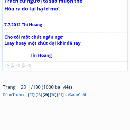
Trách cứ người ta sao muộn thế
Hóa ra do tại hạ lơ mơ
7.7.2012 Thi Hoàng
Cho tôi một chút ngẩn ngơ
Loay hoay một chút dại khờ để say
Thi Hoàng
☆
☆
☆
☆
☆
Trang
/100 (1000 bài viết)
Đầu
«
Trước
‹ ... [
27
] [
28
] [
29
] [
30
] [
31
] ... ›
Sau
»
Cuối