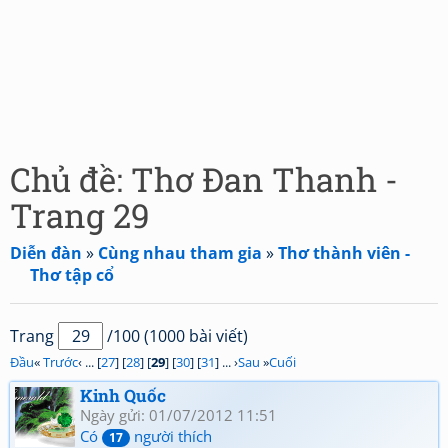
Chủ đề: Thơ Đan Thanh -
Trang 29
Diễn đàn
»
Cùng nhau tham gia
»
Thơ thành viên -
Thơ tập cổ
Trang
/100 (1000 bài viết)
Đầu
«
Trước
‹ ... [
27
] [
28
] [
29
] [
30
] [
31
] ... ›
Sau
»
Cuối
Kinh Quốc
Ngày gửi: 01/07/2012 11:51
Có
người thích
17