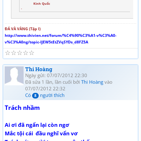
Kinh Quốc
.
ĐÁ VÀ VÀNG (Tập I)
http://www.thivien.net/forum/%C4%90%C3%A1-v%C3%A0-
v%C3%A0ng/topic-IJEW5tEtZVqSYDs_d8FZ5A
☆
☆
☆
☆
☆
Thi Hoàng
Ngày gửi: 07/07/2012 22:30
Đã sửa 1 lần, lần cuối bởi
Thi Hoàng
vào
07/07/2012 22:32
Có
người thích
8
Trách nhầm
Ai ơi đã ngẩn lại còn ngơ
Mắc tội cái đầu nghĩ vẩn vơ