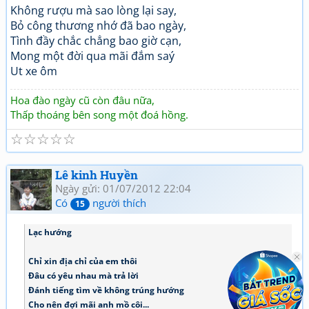
Không rượu mà sao lòng lại say,
Bỏ công thương nhớ đã bao ngày,
Tình đầy chắc chẳng bao giờ cạn,
Mong một đời qua mãi đắm saý
Ut xe ôm
Hoa đào ngày cũ còn đâu nữa,
Thấp thoáng bên song một đoá hồng.
☆
☆
☆
☆
☆
Lê kinh Huyền
Ngày gửi: 01/07/2012 22:04
Có
người thích
15
Lạc hướng
Chỉ xin địa chỉ của em thôi
Đâu có yêu nhau mà trả lời
Đánh tiếng tìm về không trúng hướng
Cho nên đợi mãi anh mồ côi...