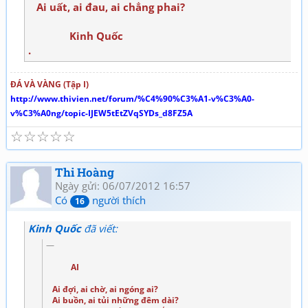
Ai uất, ai đau, ai chẳng phai?
Kinh Quốc
.
ĐÁ VÀ VÀNG (Tập I)
http://www.thivien.net/forum/%C4%90%C3%A1-v%C3%A0-
v%C3%A0ng/topic-IJEW5tEtZVqSYDs_d8FZ5A
☆
☆
☆
☆
☆
Thi Hoàng
Ngày gửi: 06/07/2012 16:57
Có
người thích
16
Kinh Quốc
đã viết:
AI
Ai đợi, ai chờ, ai ngóng ai?
Ai buồn, ai tủi những đêm dài?