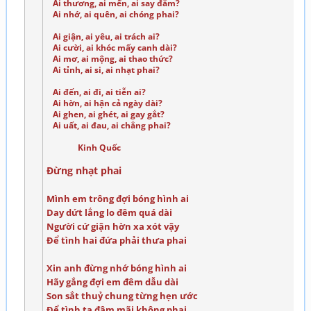
Ai thương, ai mến, ai say đắm?
Ai nhớ, ai quên, ai chóng phai?
Ai giận, ai yêu, ai trách ai?
Ai cười, ai khóc mấy canh dài?
Ai mơ, ai mộng, ai thao thức?
Ai tỉnh, ai si, ai nhạt phai?
Ai đến, ai đi, ai tiễn ai?
Ai hờn, ai hận cả ngày dài?
Ai ghen, ai ghét, ai gay gắt?
Ai uất, ai đau, ai chẳng phai?
Kinh Quốc
Đừng nhạt phai
Mình em trông đợi bóng hình ai
Day dứt lắng lo đêm quá dài
Người cứ giận hờn xa xót vậy
Để tình hai đứa phải thưa phai
Xin anh đừng nhớ bóng hình ai
Hãy gắng đợi em đêm dẫu dài
Son sắt thuỷ chung từng hẹn ước
Để tình ta đậm mãi không phai