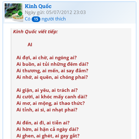
Kinh Quốc
Ngày gửi: 05/07/2012 23:03
Có
người thích
15
Kinh Quốc viết tiếp:
AI
Ai đợi, ai chờ, ai ngóng ai?
Ai buồn, ai tủi những đêm dài?
Ai thương, ai mến, ai say đắm?
Ai nhớ, ai quên, ai chóng phai?
Ai giận, ai yêu, ai trách ai?
Ai cười, ai khóc mấy canh dài?
Ai mơ, ai mộng, ai thao thức?
Ai tỉnh, ai si, ai nhạt phai?
Ai đến, ai đi, ai tiễn ai?
Ai hờn, ai hận cả ngày dài?
Ai ghen, ai ghét, ai gay gắt?