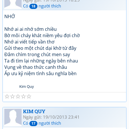
Có
người thích
18
NHỚ
Nhớ ai ai nhớ sớm chiều
Bờ môi cháy khát niềm yêu đợi chờ
Nhớ ai viết tiếp vần thơ
Gửi theo một chút dại khờ từ đây
Đắm chìm trong chút men say
Ta đi tìm lại những ngày bên nhau
Vụng về thao thức canh thâu
Ấp ưu kỷ niệm tình sâu nghĩa bền
Kim Quy
☆
☆
☆
☆
☆
KIM QUY
Ngày gửi: 19/10/2013 23:41
Có
người thích
17