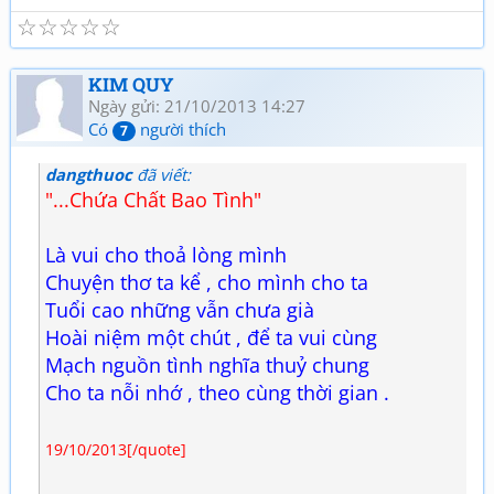
☆
☆
☆
☆
☆
KIM QUY
Ngày gửi: 21/10/2013 14:27
Có
người thích
7
dangthuoc
đã viết:
"...Chứa Chất Bao Tình"
Là vui cho thoả lòng mình
Chuyện thơ ta kể , cho mình cho ta
Tuổi cao những vẫn chưa già
Hoài niệm một chút , để ta vui cùng
Mạch nguồn tình nghĩa thuỷ chung
Cho ta nỗi nhớ , theo cùng thời gian .
19/10/2013[/quote]