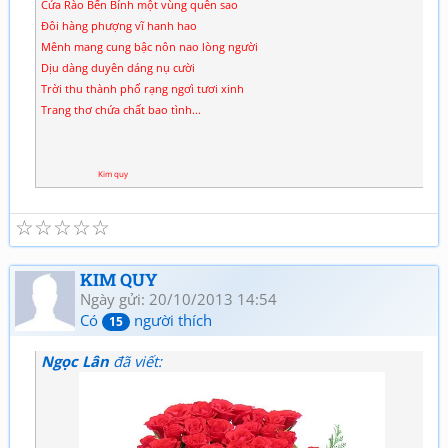
Cửa Rào Bến Bính một vùng quên sao
Đôi hàng phượng vĩ hanh hao
Mênh mang cung bậc nôn nao lòng người
Dịu dàng duyên dáng nụ cười
Trời thu thành phố rạng ngơì tươi xinh
Trang thơ chứa chất bao tình...
Kim quy
☆
☆
☆
☆
☆
KIM QUY
Ngày gửi: 20/10/2013 14:54
Có
người thích
15
Ngọc Lân
đã viết: