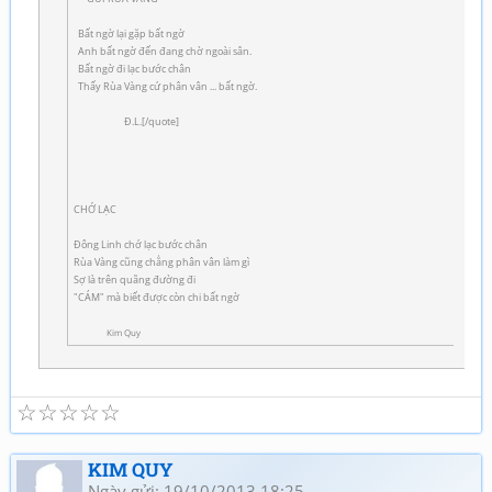
Bất ngờ lại gặp bất ngờ
Anh bất ngờ đến đang chờ ngoài sân.
Bất ngờ đi lạc bước chân
Thấy Rùa Vàng cứ phân vân ... bất ngờ.
Đ.L.[/quote]
CHỚ LẠC
Đông Linh chớ lạc bước chân
Rùa Vàng cũng chẳng phân vân làm gì
Sợ là trên quãng đường đi
"CÁM" mà biết được còn chi bất ngờ
Kim Quy
☆
☆
☆
☆
☆
KIM QUY
Ngày gửi: 19/10/2013 18:25