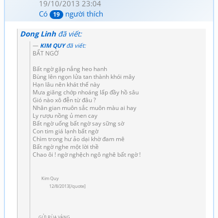
19/10/2013 23:04
Có
người thích
19
Dong Linh
đã viết:
KIM QUY
đã viết:
BẤT NGỜ
Bất ngờ gặp nắng heo hanh
Bùng lên ngọn lửa tan thành khói mây
Hạn lâu nên khát thế này
Mưa giăng chớp nhoáng lấp đầy hồ sâu
Gió nào xô đễn từ đâu ?
Nhân gian muôn sắc muôn màu ai hay
Ly rượu nồng ủ men cay
Bất ngờ uống bất ngờ say sững sờ
Con tim giá lạnh bất ngờ
Chìm trong hư ảo dại khờ đam mê
Bất ngờ nghe một lời thề
Chao ôi ! ngờ nghệch ngô nghê bất ngờ !
Kim Quy
12/8/2013[/quote]
GỬI RÙA VÀNG