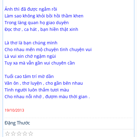
Ảnh thì đã được ngắm rồi
Làm sao không khỏi bồi hồi thầm khen
Trong làng quan họ giao duyên
Đọc thơ , ca hát , bạn hiền thật xinh
Là thơ là bạn chúng mình
Cho nhau mến mộ chuyện tình chuyện vui
Là vui xin chớ ngậm ngùi
Tuy xa mà vẫn gần vui chuyên cần
Tuổi cao tâm trí mờ dần
Văn ôn , thơ luyện , cho gần bên nhau
Tình người luôn thắm tươi màu
Cho nhau nỗi nhớ , đượm màu thời gian .
19/10/2013
Đặng Thước
☆
☆
☆
☆
☆