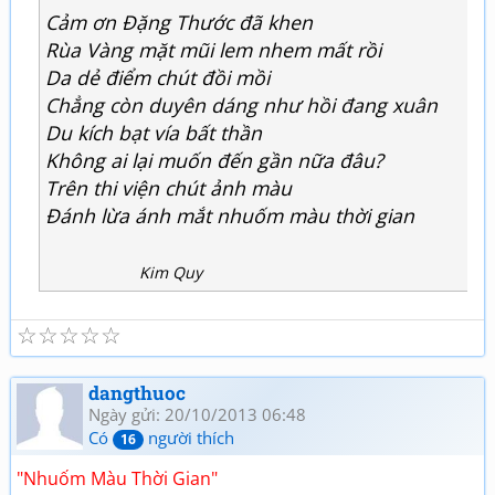
Cảm ơn Đặng Thước đã khen
Rùa Vàng mặt mũi lem nhem mất rồi
Da dẻ điểm chút đồi mồi
Chẳng còn duyên dáng như hồi đang xuân
Du kích bạt vía bất thần
Không ai lại muốn đến gần nữa đâu?
Trên thi viện chút ảnh màu
Đánh lừa ánh mắt nhuốm màu thời gian
Kim Quy
☆
☆
☆
☆
☆
dangthuoc
Ngày gửi: 20/10/2013 06:48
Có
người thích
16
"Nhuốm Màu Thời Gian"