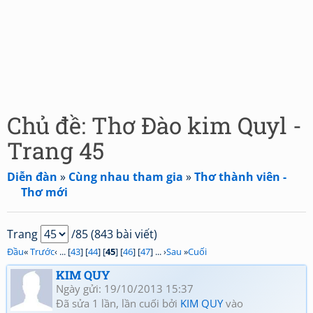
Chủ đề: Thơ Đào kim Quyl -
Trang 45
Diễn đàn
»
Cùng nhau tham gia
»
Thơ thành viên -
Thơ mới
Trang
/85 (843 bài viết)
Đầu
«
Trước
‹ ... [
43
] [
44
] [
45
] [
46
] [
47
] ... ›
Sau
»
Cuối
KIM QUY
Ngày gửi: 19/10/2013 15:37
Đã sửa 1 lần, lần cuối bởi
KIM QUY
vào