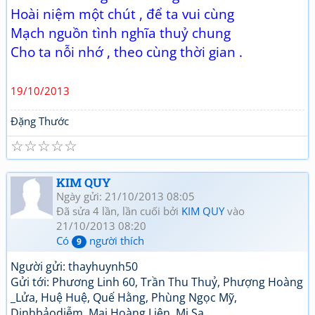
Hoài niệm một chút , để ta vui cùng
Mạch nguồn tình nghĩa thuỷ chung
Cho ta nỗi nhớ , theo cùng thời gian .
19/10/2013
Đặng Thước
☆
☆
☆
☆
☆
KIM QUY
Ngày gửi: 21/10/2013 08:05
Đã sửa 4 lần, lần cuối bởi
KIM QUY
vào
21/10/2013 08:20
Có
người thích
9
Người gửi: thayhuynh50
Gửi tới: Phương Linh 60, Trần Thu Thuỷ, Phượng Hoàng
_Lửa, Huệ Huệ, Quế Hằng, Phùng Ngọc Mỹ,
Dinhbảodiễm, Mai Hoàng Liên, Mi Sa,