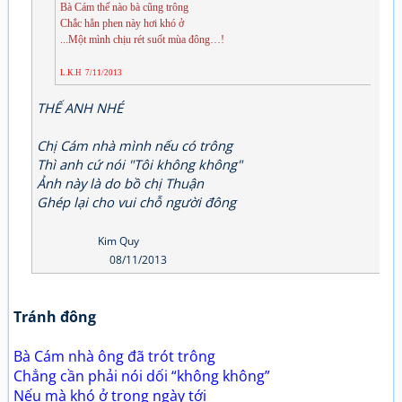
Bà Cám thế nào bà cũng trông
Chắc hẳn phen này hơi khó ở
...Một mình chịu rét suốt mùa đông…!
L.K.H 7/11/2013
THẾ ANH NHÉ
Chị Cám nhà mình nếu có trông
Thì anh cứ nói "Tôi không không"
Ảnh này là do bồ chị Thuận
Ghép lại cho vui chỗ người đông
Kim Quy
08/11/2013
Tránh đông
Bà Cám nhà ông đã trót trông
Chẳng cần phải nói dối “không không”
Nếu mà khó ở trong ngày tới