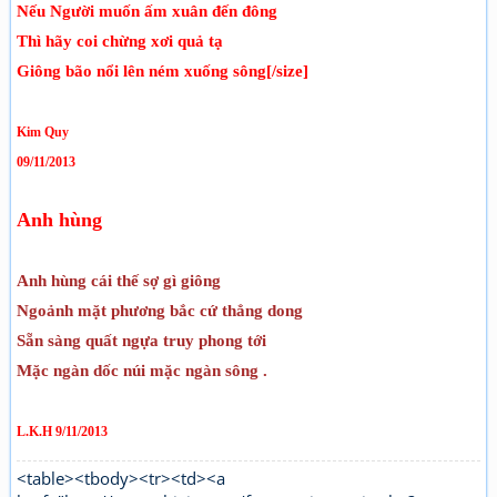
Nếu Người muốn ấm xuân đến đông
Thì hãy coi chừng xơi quả tạ
Giông bão nổi lên ném xuống sông[/size]
Kim Quy
09/11/2013
Anh hùng
Anh hùng cái thế sợ gì giông
Ngoảnh mặt phương bắc cứ thẳng dong
Sẵn sàng quất ngựa truy phong tới
Mặc ngàn dốc núi mặc ngàn sông .
L.K.H 9/11/2013
<table><tbody><tr><td><a