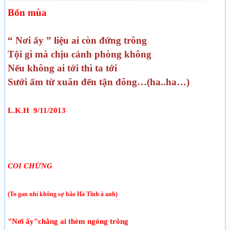
Bốn mùa
“ Nơi ấy ” liệu ai còn đứng trông
Tội gì mà chịu cảnh phòng không
Nếu không ai tới thì ta tới
S­ưởi ấm từ xuân đến tận đông…(ha..ha…)
L.K.H 9/11/2013
COI CHỪNG
(To gan nhỉ không sợ bão Hà Tĩnh à anh)
"Nơi ấy"chẳng ai thèm ngóng trông