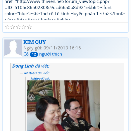
href="http://www.thivien.net/forum_viewtopic.php?
UID=5105c86502808c9dcd66a0b8d921ebb6"><font
color="blue"><b>Thơ cổ Lê kinh Huyền phần 1 </b></font>
</a></td></tr></tbody></table>
☆
☆
☆
☆
☆
"http://www.thivien.net/forum_viewtopic.php?
UID=bkDYrcuJOSk9GouaL4BqFQ"><font color="red">
<b>Thơ mới Lê kinh Huyền phần 1</b></font></a></td>
KIM QUY
</tr></tbody></table>[/html]
Ngày gửi: 09/11/2013 16:16
Có
người thích
12
Dong Linh
đã viết:
khitieu
đã viết:
khitieu
đã viết: