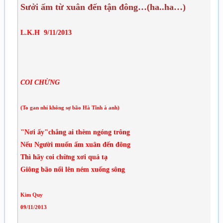
S­ưởi ấm từ xuân đến tận đông…(ha..ha…)
L.K.H 9/11/2013
COI CHỪNG
(To gan nhỉ không sợ bão Hà Tĩnh à anh)
"Nơi ấy"chẳng ai thèm ngóng trông
Nếu Người muốn ấm xuân đến đông
Thì hãy coi chừng xơi quả tạ
Giông bão nổi lên ném xuống sông
Kim Quy
09/11/2013