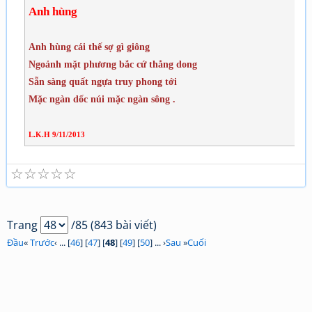
Anh hùng
Anh hùng cái thế sợ gì giông
Ngoảnh mặt phương bắc cứ thẳng dong
Sẵn sàng quất ngựa truy phong tới
Mặc ngàn dốc núi mặc ngàn sông .
L.K.H 9/11/2013
☆
☆
☆
☆
☆
Trang
/85 (843 bài viết)
Đầu
«
Trước
‹ ... [
46
] [
47
] [
48
] [
49
] [
50
] ... ›
Sau
»
Cuối