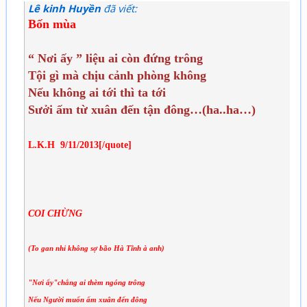
Lê kinh Huyền
đã viết:
Bốn mùa
“ Nơi ấy ” liệu ai còn đứng trông
Tội gì mà chịu cảnh phòng không
Nếu không ai tới thì ta tới
S­ưởi ấm từ xuân đến tận đông…(ha..ha…)
L.K.H 9/11/2013[/quote]
COI CHỪNG
(To gan nhỉ không sợ bão Hà Tĩnh à anh)
"Nơi ấy"chẳng ai thèm ngóng trông
Nếu Người muốn ấm xuân đến đông