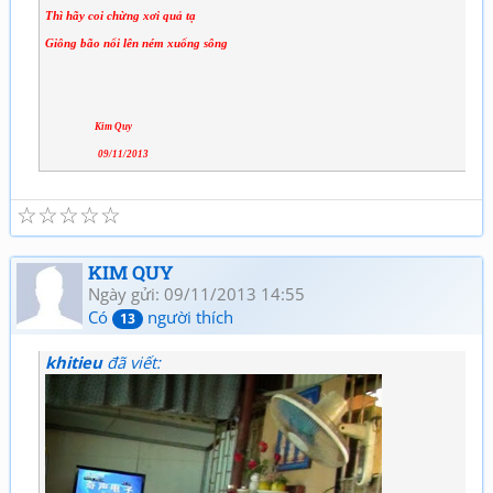
Thì hãy coi chừng xơi quả tạ
Giông bão nổi lên ném xuống sông
Kim Quy
09/11/2013
☆
☆
☆
☆
☆
KIM QUY
Ngày gửi: 09/11/2013 14:55
Có
người thích
13
khitieu
đã viết: