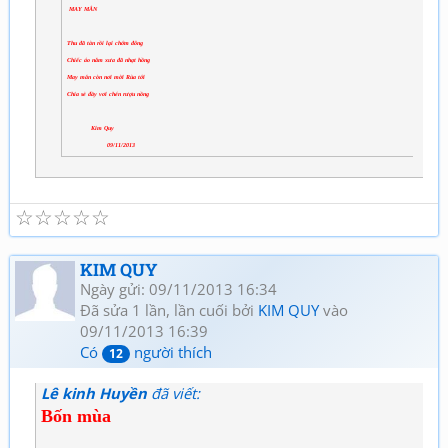
MAY MẮN
Thu đã tàn rồi lại chớm đông
Chiếc áo năm xưa đã nhạt hồng
May mắn còn nơi mời Rùa tới
Chia sẻ đầy vơi chén rượu nồng
Kim Quy
09/11/2013
☆
☆
☆
☆
☆
KIM QUY
Ngày gửi: 09/11/2013 16:34
Đã sửa 1 lần, lần cuối bởi
KIM QUY
vào
09/11/2013 16:39
Có
người thích
12
Lê kinh Huyền
đã viết:
Bốn mùa