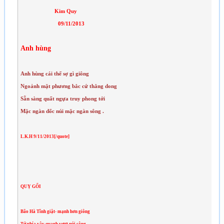
Kim Quy
09/11/2013
Anh hùng
Anh hùng cái thế sợ gì giông
Ngoảnh mặt phương bắc cứ thẳng dong
Sẵn sàng quất ngựa truy phong tới
Mặc ngàn dốc núi mặc ngàn sông .
L.K.H 9/11/2013[/quote]
QUỴ GỐI
Bão Hà Tĩnh giật- mạnh hơn giông