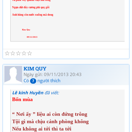
Tứ phía vây quanh vượt núi sông
Ngựa đứt dây cương phi quỵ gối
Anh hùng còn nước xuống mà dong
Kim Quy
09/11/2013
☆
☆
☆
☆
☆
KIM QUY
Ngày gửi: 09/11/2013 20:43
Có
người thích
7
Lê kinh Huyền
đã viết:
Bốn mùa
“ Nơi ấy ” liệu ai còn đứng trông
Tội gì mà chịu cảnh phòng không
Nếu không ai tới thì ta tới