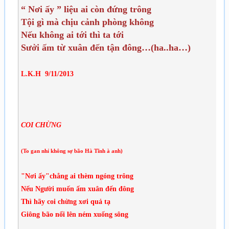
“ Nơi ấy ” liệu ai còn đứng trông
Tội gì mà chịu cảnh phòng không
Nếu không ai tới thì ta tới
S­ưởi ấm từ xuân đến tận đông…(ha..ha…)
L.K.H 9/11/2013
COI CHỪNG
(To gan nhỉ không sợ bão Hà Tĩnh à anh)
"Nơi ấy"chẳng ai thèm ngóng trông
Nếu Người muốn ấm xuân đến đông
Thì hãy coi chừng xơi quả tạ
Giông bão nổi lên ném xuống sông