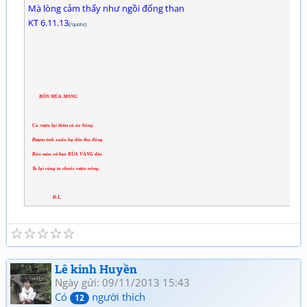
Mà lòng cảm thấy như ngồi đống than
KT 6.11.13
[/quote]
BỐN MÙA MONG
Cả rượu lại thêm cả áo hồng
Đượm tình xuân hạ đến thu đông
Bốn mùa cứ hẹn RÙA VÀNG đến
Ta lại cùng ta chuốc rượu nồng.
Đ.L.
☆
☆
☆
☆
☆
Lê kinh Huyền
Ngày gửi: 09/11/2013 15:43
Có
người thích
12