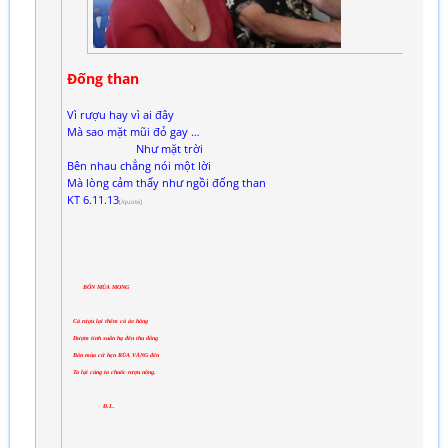
Đống than
Vì rượu hay vì ai đây
Mà sao mặt mũi đỏ gay …
Như mặt trời
Bên nhau chẳng nói một lời
Mà lòng cảm thấy như ngồi đống than
KT 6.11.13
[/quote]
BỐN MÙA MONG
Cả rượu lại thêm cả áo hồng
Đượm tình xuân hạ đến thu đông
Bốn mùa cứ hẹn RÙA VÀNG đến
Ta lại cùng ta chuốc rượu nồng.
Đ.L.