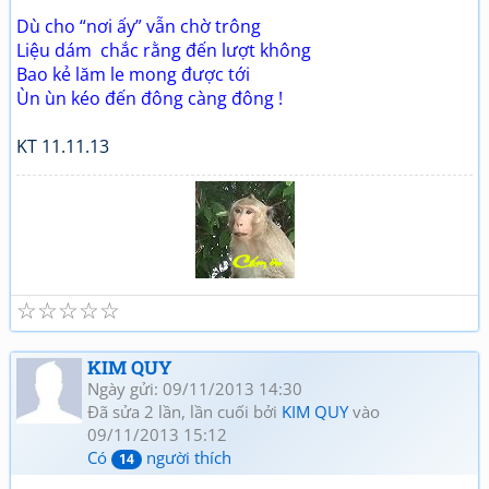
Dù cho “nơi ấy” vẫn chờ trông
Liệu dám chắc rằng đến lượt không
Bao kẻ lăm le mong được tới
Ùn ùn kéo đến đông càng đông !
KT 11.11.13
☆
☆
☆
☆
☆
Tuổi già và thơ (2)
Giao lưu thơ, Quan họ
KIM QUY
Ngày gửi: 09/11/2013 14:30
Đã sửa 2 lần, lần cuối bởi
KIM QUY
vào
09/11/2013 15:12
Có
người thích
14