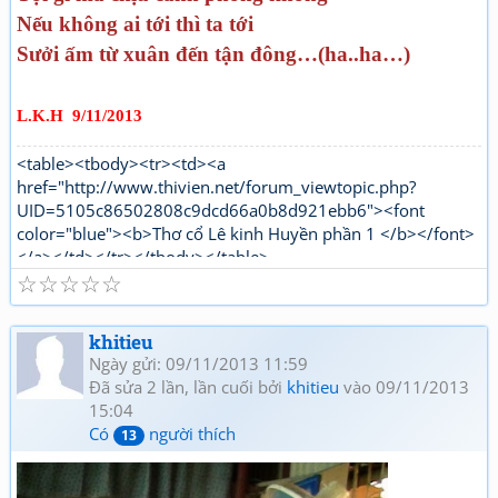
Nếu không ai tới thì ta tới
S­ưởi ấm từ xuân đến tận đông…(ha..ha…)
L.K.H 9/11/2013
<table><tbody><tr><td><a
href="http://www.thivien.net/forum_viewtopic.php?
UID=5105c86502808c9dcd66a0b8d921ebb6"><font
color="blue"><b>Thơ cổ Lê kinh Huyền phần 1 </b></font>
</a></td></tr></tbody></table>
☆
☆
☆
☆
☆
"http://www.thivien.net/forum_viewtopic.php?
UID=bkDYrcuJOSk9GouaL4BqFQ"><font color="red">
<b>Thơ mới Lê kinh Huyền phần 1</b></font></a></td>
khitieu
</tr></tbody></table>[/html]
Ngày gửi: 09/11/2013 11:59
Đã sửa 2 lần, lần cuối bởi
khitieu
vào 09/11/2013
15:04
Có
người thích
13