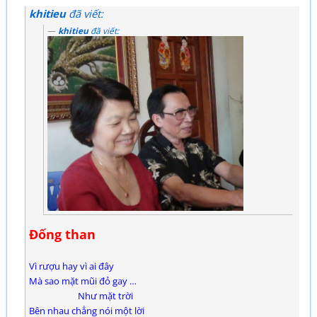
khitieu
đã viết:
khitieu
đã viết:
Đống than
Vì rượu hay vì ai đây
Mà sao mặt mũi đỏ gay …
Như mặt trời
Bên nhau chẳng nói một lời