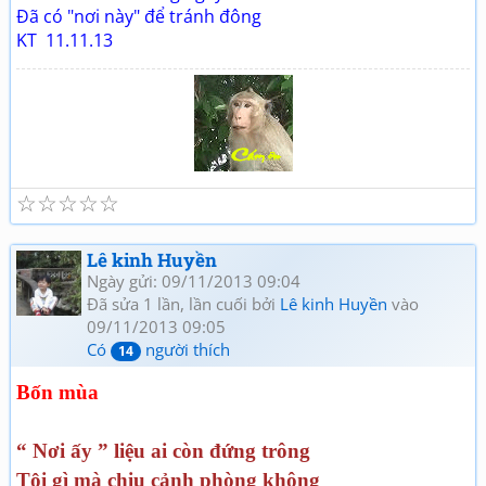
Đã có "nơi này" để tránh đông
KT 11.11.13
☆
☆
☆
☆
☆
Tuổi già và thơ (2)
Giao lưu thơ, Quan họ
Lê kinh Huyền
Ngày gửi: 09/11/2013 09:04
Đã sửa 1 lần, lần cuối bởi
Lê kinh Huyền
vào
09/11/2013 09:05
Có
người thích
14
Bốn mùa
“ Nơi ấy ” liệu ai còn đứng trông
Tội gì mà chịu cảnh phòng không