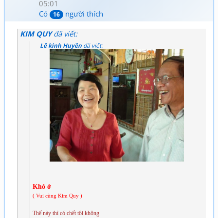
05:01
Có
người thích
16
KIM QUY
đã viết:
Lê kinh Huyền
đã viết:
Khó ở
( Vui cùng Kim Quy )
Thế này thì có chết tôi không