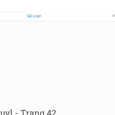
Loạn
TÁ
uyl - Trang 42