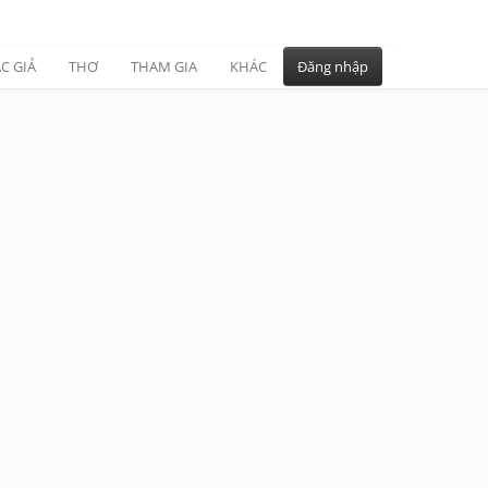
C GIẢ
THƠ
THAM GIA
KHÁC
Đăng nhập