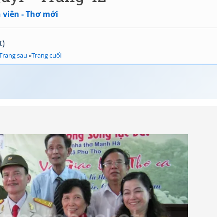
 viên - Thơ mới
t)
Trang sau
»
Trang cuối