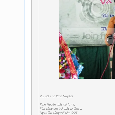
Vui với anh Kinh Huyền!
Kinh Huyền, bác cứ lo xa,
Rùa vàng em trả, bác la làm gì
Ngọc lân cùng với Kim QUY