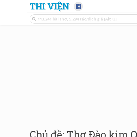
THI VIỆN
Chủ đề: Thơ Đào kim Q