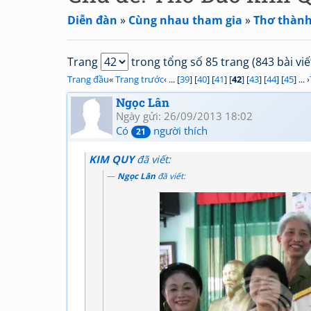
Diễn đàn
»
Cùng nhau tham gia
»
Thơ thành
Trang
trong tổng số 85 trang (843 bài viế
Trang đầu
«
Trang trước
‹ ... [
39
] [
40
] [
41
] [
42
] [
43
] [
44
] [
45
] ... ›
Ngọc Lân
Ngày gửi: 26/09/2013 18:02
Có
người thích
21
KIM QUY
đã viết:
Ngọc Lân
đã viết: