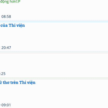
 động hơn!:P
 08:58
 của Thi viện
 20:47
:25
 thơ trên Thi viện
 09:01