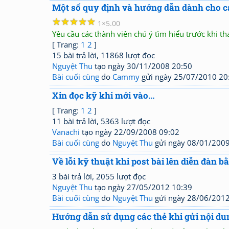
Một số quy định và hướng dẫn dành cho cá
☆
☆
☆
☆
☆
1
5.00
Yêu cầu các thành viên chú ý tìm hiểu trước khi th
[ Trang:
1
2
]
15 bài trả lời, 11868 lượt đọc
Nguyệt Thu
tạo ngày 30/11/2008 20:50
Bài cuối cùng
do
Cammy
gửi ngày 25/07/2010 20
Xin đọc kỹ khi mới vào...
[ Trang:
1
2
]
11 bài trả lời, 5363 lượt đọc
Vanachi
tạo ngày 22/09/2008 09:02
Bài cuối cùng
do
Nguyệt Thu
gửi ngày 08/01/2009
Về lỗi kỹ thuật khi post bài lên diễn đà
3 bài trả lời, 2055 lượt đọc
Nguyệt Thu
tạo ngày 27/05/2012 10:39
Bài cuối cùng
do
Nguyệt Thu
gửi ngày 28/06/2012
Hướng dẫn sử dụng các thẻ khi gửi nội du