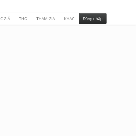
C GIẢ
THƠ
THAM GIA
KHÁC
Đăng nhập