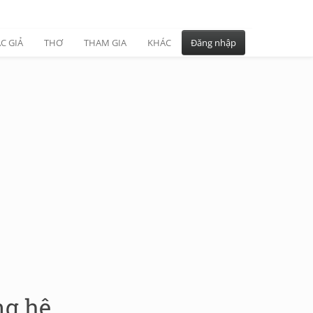
C GIẢ
THƠ
THAM GIA
KHÁC
Đăng nhập
ng hệ