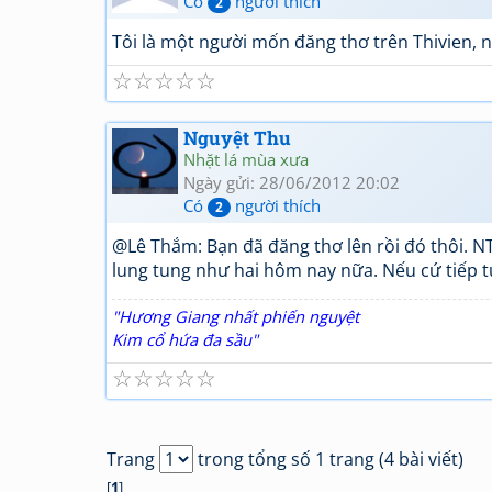
Có
người thích
2
Tôi là một người mốn đăng thơ trên Thivien, 
☆
☆
☆
☆
☆
Nguyệt Thu
Nhặt lá mùa xưa
Ngày gửi: 28/06/2012 20:02
Có
người thích
2
@Lê Thắm: Bạn đã đăng thơ lên rồi đó thôi. N
lung tung như hai hôm nay nữa. Nếu cứ tiếp tụ
"Hương Giang nhất phiến nguyệt
Kim cổ hứa đa sầu"
☆
☆
☆
☆
☆
Trang
trong tổng số 1 trang (4 bài viết)
[
1
]