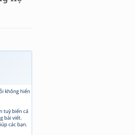
ỗi không hiển
n tuỳ biến cá
 bài viết.
iúp các bạn.