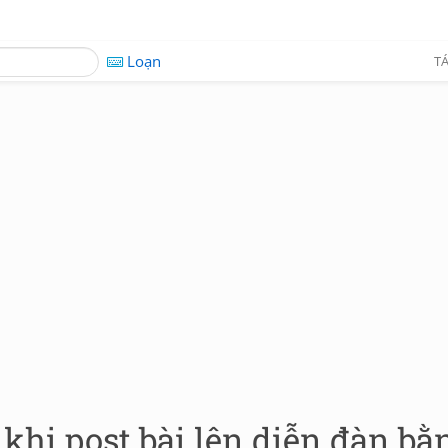
Loạn
TÁ
t khi post bài lên diễn đàn bằ