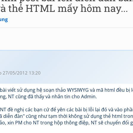
à thẻ HTML mấy hôm nay...
ung
o 27/05/2012 13:20
 bài viết sử dụng hệ soạn thảo WYSIWYG và mã html đều bị l
ắng, NT cũng đã thấy và nhắn tin cho Admin.
NT đề nghị các bạn cứ để yên các bài bị lỗi lại đó và vào phầ
ã diễn đàn" cũng như tạm thời không sử dụng thẻ html trong
o, xin PM cho NT trong hộp thông điệp, NT sẽ chuyển đổi g