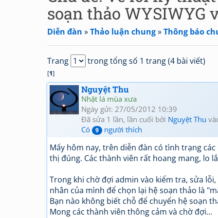
soạn thảo WYSIWYG v
Diễn đàn
»
Thảo luận chung
»
Thông báo ch
Trang
trong tổng số 1 trang (4 bài viết)
[
1
]
Nguyệt Thu
Nhặt lá mùa xưa
Ngày gửi: 27/05/2012 10:39
Đã sửa 1 lần, lần cuối bởi
Nguyệt Thu
và
Có
người thích
9
Mấy hôm nay, trên diễn đàn có tình trạng các
thị đúng. Các thành viên rất hoang mang, lo l
Trong khi chờ đợi admin vào kiểm tra, sửa lỗi, 
nhân của mình để chọn lại hệ soạn thảo là "m
Bạn nào không biết chỗ để chuyển hệ soạn thả
Mong các thành viên thông cảm và chờ đợi...