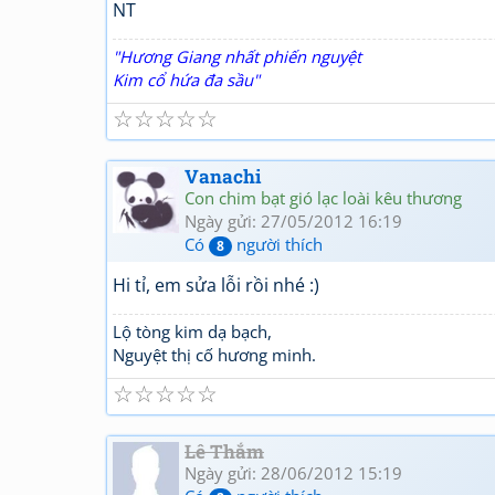
NT
"Hương Giang nhất phiến nguyệt
Kim cổ hứa đa sầu"
☆
☆
☆
☆
☆
Vanachi
Con chim bạt gió lạc loài kêu thương
Ngày gửi: 27/05/2012 16:19
Có
người thích
8
Hi tỉ, em sửa lỗi rồi nhé :)
Lộ tòng kim dạ bạch,
Nguyệt thị cố hương minh.
☆
☆
☆
☆
☆
Lê Thắm
Ngày gửi: 28/06/2012 15:19