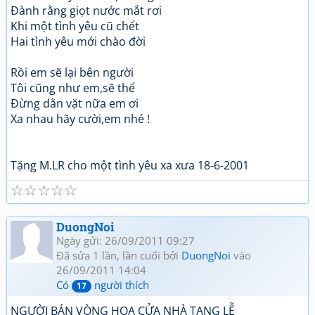
Đành rằng giọt nước mắt rơi
Khi một tình yêu cũ chết
Hai tình yêu mới chào đời
Rồi em sẽ lại bên người
Tôi cũng như em,sẽ thế
Đừng dằn vặt nữa em ơi
Xa nhau hãy cười,em nhé !
Tặng M.LR cho một tình yêu xa xưa 18-6-2001
☆
☆
☆
☆
☆
DuongNoi
Ngày gửi: 26/09/2011 09:27
Đã sửa 1 lần, lần cuối bởi
DuongNoi
vào
26/09/2011 14:04
Có
người thích
17
NGƯỜI BÁN VÒNG HOA CỬA NHÀ TANG LỄ