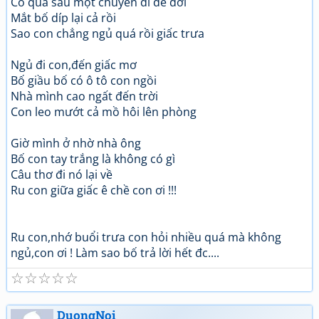
Có quà sau một chuyến đi để đời
Mắt bố díp lại cả rồi
Sao con chẳng ngủ quá rồi giấc trưa
Ngủ đi con,đến giấc mơ
Bố giầu bố có ô tô con ngồi
Nhà mình cao ngất đến trời
Con leo mướt cả mồ hôi lên phòng
Giờ mình ở nhờ nhà ông
Bố con tay trắng là không có gì
Câu thơ đi nó lại về
Ru con giữa giấc ê chề con ơi !!!
Ru con,nhớ buổi trưa con hỏi nhiều quá mà không
ngủ,con ơi ! Làm sao bố trả lời hết đc....
☆
☆
☆
☆
☆
DuongNoi