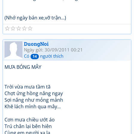
(Nhớ ngày bán xe,vỡ trận...)
☆
☆
☆
☆
☆
DuongNoi
Ngày gửi: 30/09/2011 00:21
Có
người thích
14
MƯA BÓNG MÂY
Trời vừa mưa tầm tã
Chợt ửng hồng nắng ngay
Sợi nắng như mỏng mảnh
Khẽ lách mình qua mây...
Cơn mưa chiều ướt áo
Trú chân lại bên hiên
Cùng em,người xa lạ