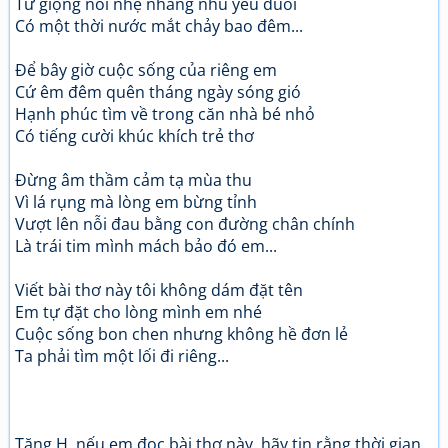
Từ giọng nói nhẹ nhàng nhu yếu đuối
Có một thời nước mắt chảy bao đêm...
Để bây giờ cuộc sống của riêng em
Cứ êm đêm quên tháng ngày sóng gió
Hạnh phúc tìm về trong căn nhà bé nhỏ
Có tiếng cười khúc khích trẻ thơ
Đừng âm thầm cảm tạ mùa thu
Vì lá rụng mà lòng em bừng tỉnh
Vượt lên nỗi đau bằng con đường chân chính
Là trái tim mình mách bảo đó em...
Viết bài thơ này tôi không dám đặt tên
Em tự đặt cho lòng mình em nhé
Cuộc sống bon chen nhưng không hề đơn lẻ
Ta phải tìm một lối đi riêng...
Tặng H, nếu em đọc bài thơ này, hãy tin rằng thời gian