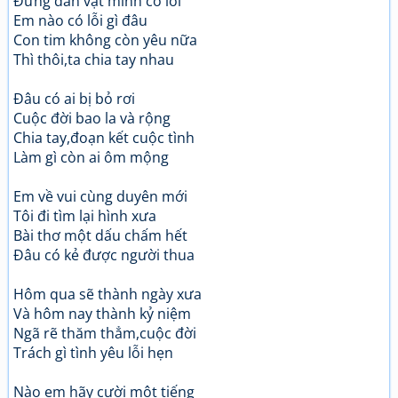
Đừng dằn vặt mình có lỗi
Em nào có lỗi gì đâu
Con tim không còn yêu nữa
Thì thôi,ta chia tay nhau
Đâu có ai bị bỏ rơi
Cuộc đời bao la và rộng
Chia tay,đoạn kết cuộc tình
Làm gì còn ai ôm mộng
Em về vui cùng duyên mới
Tôi đi tìm lại hình xưa
Bài thơ một dấu chấm hết
Đâu có kẻ được người thua
Hôm qua sẽ thành ngày xưa
Và hôm nay thành kỷ niệm
Ngã rẽ thăm thẳm,cuộc đời
Trách gì tình yêu lỗi hẹn
Nào em hãy cười một tiếng