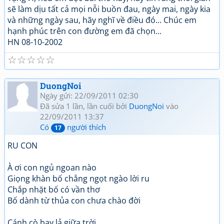
sẽ làm dịu tất cả mọi nỗi buồn đau, ngày mai, ngày kia
và những ngày sau, hãy nghĩ về điều đó... Chúc em
hạnh phúc trên con đường em đã chọn...
HN 08-10-2002
☆
☆
☆
☆
☆
DuongNoi
Ngày gửi: 22/09/2011 02:30
Đã sửa 1 lần, lần cuối bởi
DuongNoi
vào
22/09/2011 13:37
Có
người thích
17
RU CON
À ơi con ngủ ngoan nào
Giọng khàn bố chẳng ngọt ngào lời ru
Chắp nhặt bố có vần thơ
Bố dành từ thủa con chưa chào đời
Cánh cò bay lả giữa trời