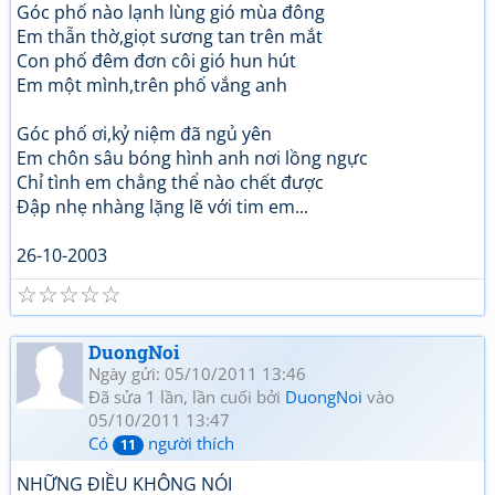
Góc phố nào lạnh lùng gió mùa đông
Em thẫn thờ,giọt sương tan trên mắt
Con phố đêm đơn côi gió hun hút
Em một mình,trên phố vắng anh
Góc phố ơi,kỷ niệm đã ngủ yên
Em chôn sâu bóng hình anh nơi lồng ngực
Chỉ tình em chẳng thể nào chết được
Đập nhẹ nhàng lặng lẽ với tim em...
26-10-2003
☆
☆
☆
☆
☆
DuongNoi
Ngày gửi: 05/10/2011 13:46
Đã sửa 1 lần, lần cuối bởi
DuongNoi
vào
05/10/2011 13:47
Có
người thích
11
NHỮNG ĐIỀU KHÔNG NÓI