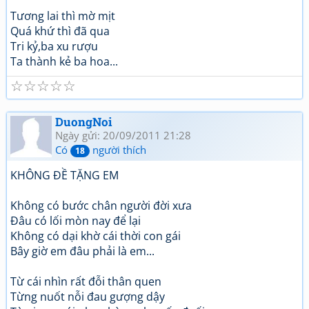
Tương lai thì mờ mịt
Quá khứ thì đã qua
Tri kỷ,ba xu rượu
Ta thành kẻ ba hoa...
☆
☆
☆
☆
☆
DuongNoi
Ngày gửi: 20/09/2011 21:28
Có
người thích
18
KHÔNG ĐỀ TẶNG EM
Không có bước chân người đời xưa
Đâu có lối mòn nay để lại
Không có dại khờ cái thời con gái
Bây giờ em đâu phải là em...
Từ cái nhìn rất đỗi thân quen
Từng nuốt nỗi đau gượng dậy