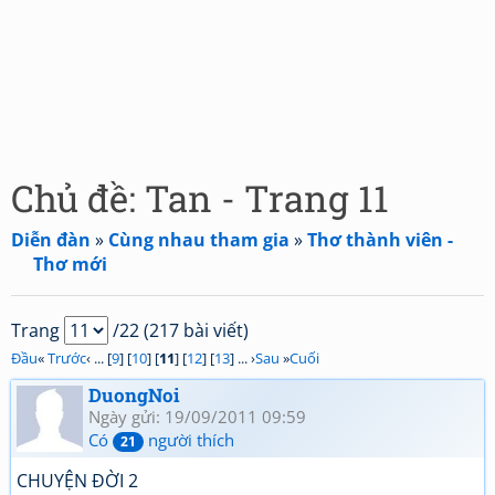
Chủ đề: Tan - Trang 11
Diễn đàn
»
Cùng nhau tham gia
»
Thơ thành viên -
Thơ mới
Trang
/22 (217 bài viết)
Đầu
«
Trước
‹ ... [
9
] [
10
] [
11
] [
12
] [
13
] ... ›
Sau
»
Cuối
DuongNoi
Ngày gửi: 19/09/2011 09:59
Có
người thích
21
CHUYỆN ĐỜI 2