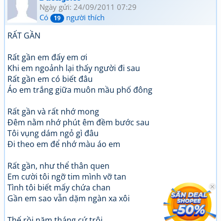
Ngày gửi: 24/09/2011 07:29
Có
người thích
19
RẤT GẦN
Rất gần em đấy em ơi
Khi em ngoảnh lại thấy người đi sau
Rất gần em có biết đâu
Áo em trắng giữa muôn mầu phố đông
Rất gần và rất nhớ mong
Đêm nằm nhớ phút êm đềm bước sau
Tôi vụng dám ngỏ gì đâu
Đi theo em để nhớ màu áo em
Rất gần, như thể thân quen
Em cười tôi ngỡ tim mình vỡ tan
Tình tôi biết mấy chứa chan
Gần em sao vẫn dặm ngàn xa xôi
Thế rồi năm tháng cứ trôi