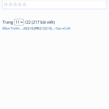
☆
☆
☆
☆
☆
Trang
/22 (217 bài viết)
Đầu
«
Trước
‹ ... [
9
] [
10
] [
11
] [
12
] [
13
] ... ›
Sau
»
Cuối