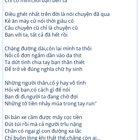
Chỉ có mình,với bạn bên ta
Điều ghét nhất trên đời là nói chuyện đã qua
Kẻ ăn mày cứ nói thời giàu có
Câu chuyện cũ chỉ là chuyện cũ
Bạn với ta, tất cả đã hết rồi
Chặng đường dài,còn lại mình ta thôi
Nỗi cô đơn ngấm dần vào da thịt
Ta dứt tình chia tay bạn thân thiết
Để trở về đúng nghĩa chữ hy sinh
Những người thân,cố ý hay vô tình
Hỏi về bạn,có cách gì để nói
Bạn đi đi,người ta đang chờ đợi
Những tờ tiền nhảy múa trong tay run"
Đi bán xe cầm được mấy cọc tiền
Đút túi rồi mà cả người trĩu nặng
Chân có ngại gì con đường xa lắc
Chỉ buồn lòng khi thất thế,chẳng còn ai...