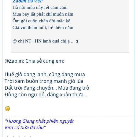
Zaolin
đã viết:
Hà nội mùa này rét căm căm
Mưa bay lất phất chỉ muốn nằm
Ôm gối cuốn chăn đời mặc kệ
Già vui thêm tuổi, trẻ thêm năm
@ chị NT : HN lạnh quá chị ạ ... :(
@Zaolin: Chia sẻ cùng em:
Huế giờ đang lạnh, cũng đang mưa
Trời xám buồn trong manh gió lùa
Đất trời đang chuyển... Mùa đang trở
Đông còn ngự đó, dáng xuân thưa...
"Hương Giang nhất phiến nguyệt
Kim cổ hứa đa sầu"