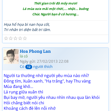
Thời gian trôi đã mấy mươi
Lá mùa xưa mãi một thời,... nhặt... buông
Chúc Người bạn ở cố hương...
Họa hổ họa bì nan họa cốt,
Tri nhân tri diện bất tri tâm.
☆
☆
☆
☆
☆
Hoa Phong Lan
lá cỏ
Ngày gửi: 27/02/2013 22:08
Có
người thích
12
Người ta thường nhớ người yêu mùa nào nhỉ?
Đông tím, Xuân xanh, "Hạ trắng", hay Thu vàng
Mùa đang khô...
Lá rụng giữa xuân thì
Bụi bay mờ, người yêu nhau nhìn nhau qua làn khói
Hỏi chẳng biết nói chi
Khoảng cách đè lên nỗi nhớ