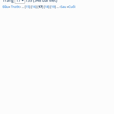
Trang
/35 (348 bài viết)
Đầu
«
Trước
‹ ... [
15
] [
16
] [
17
] [
18
] [
19
] ... ›
Sau
»
Cuối