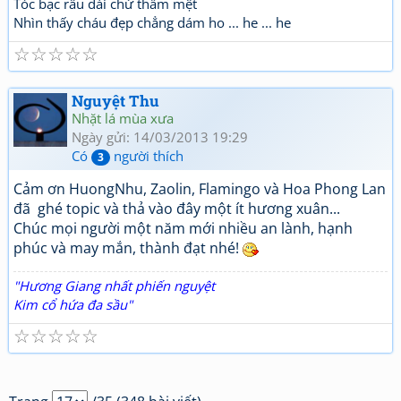
Tóc bạc râu dài chừ thấm mệt
Nhìn thấy cháu đẹp chẳng dám ho ... he ... he
☆
☆
☆
☆
☆
Nguyệt Thu
Nhặt lá mùa xưa
Ngày gửi: 14/03/2013 19:29
Có
người thích
3
Cảm ơn HuongNhu, Zaolin, Flamingo và Hoa Phong Lan
đã ghé topic và thả vào đây một ít hương xuân...
Chúc mọi người một năm mới nhiều an lành, hạnh
phúc và may mắn, thành đạt nhé!
"Hương Giang nhất phiến nguyệt
Kim cổ hứa đa sầu"
☆
☆
☆
☆
☆