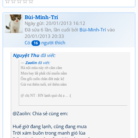
☆
☆
☆
☆
☆
Bùi-Minh-Trí
Ngày gửi: 20/01/2013 16:12
Đã sửa 6 lần, lần cuối bởi
Bùi-Minh-Trí
vào
20/01/2013 20:33
Có
người thích
16
Nguyệt Thu
đã viết:
Zaolin
đã viết:
Hà nội mùa này rét căm căm
Mưa bay lất phất chỉ muốn nằm
Ôm gối cuốn chăn đời mặc kệ
Già vui thêm tuổi, trẻ thêm năm
@ chị NT : HN lạnh quá chị ạ ... :(
@Zaolin: Chia sẻ cùng em:
Huế giờ đang lạnh, cũng đang mưa
Trời xám buồn trong manh gió lùa