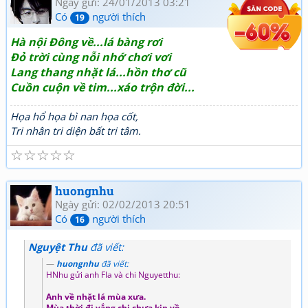
Ngày gửi: 24/01/2013 03:21
Có
người thích
19
Hà nội Đông về...lá bàng rơi
Đỏ trời cùng nỗi nhớ chơi vơi
Lang thang nhặt lá...hồn thơ cũ
Cuồn cuộn về tim...xáo trộn đời...
Họa hổ họa bì nan họa cốt,
Tri nhân tri diện bất tri tâm.
☆
☆
☆
☆
☆
huongnhu
Ngày gửi: 02/02/2013 20:51
Có
người thích
16
Nguyệt Thu
đã viết:
huongnhu
đã viết:
HNhu gửi anh Fla và chi Nguyetthu:
Anh về nhặt lá mùa xưa.
Mùa thời đi vắng chị chưa kịp về