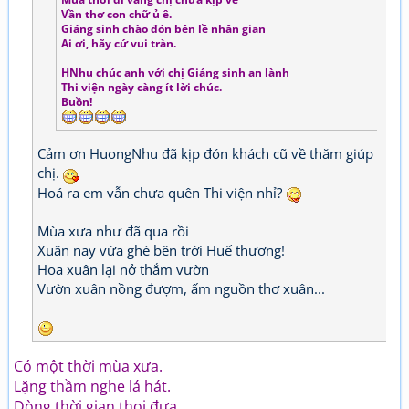
Vần thơ con chữ ủ ê.
Giáng sinh chào đón bên lề nhân gian
Ai ơi, hãy cứ vui tràn.
HNhu chúc anh với chị Giáng sinh an lành
Thi viện ngày càng ít lời chúc.
Buồn!
Cảm ơn HuongNhu đã kịp đón khách cũ về thăm giúp
chị.
Hoá ra em vẫn chưa quên Thi viện nhỉ?
Mùa xưa như đã qua rồi
Xuân nay vừa ghé bên trời Huế thương!
Hoa xuân lại nở thắm vườn
Vườn xuân nồng đượm, ấm nguồn thơ xuân...
Có một thời mùa xưa.
Lặng thầm nghe lá hát.
Dòng thời gian thoi đưa.