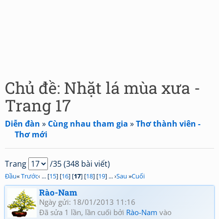
Chủ đề: Nhặt lá mùa xưa -
Trang 17
Diễn đàn
»
Cùng nhau tham gia
»
Thơ thành viên -
Thơ mới
Trang
/35 (348 bài viết)
Đầu
«
Trước
‹ ... [
15
] [
16
] [
17
] [
18
] [
19
] ... ›
Sau
»
Cuối
Rào-Nam
Ngày gửi: 18/01/2013 11:16
Đã sửa 1 lần, lần cuối bởi
Rào-Nam
vào