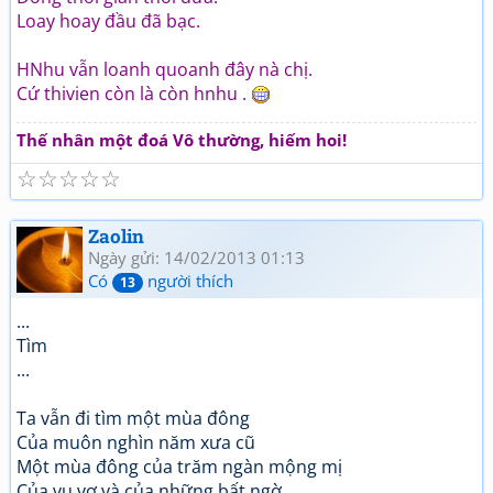
Loay hoay đầu đã bạc.
HNhu vẫn loanh quoanh đây nà chị.
Cứ thivien còn là còn hnhu .
Thế nhân một đoá Vô thường, hiếm hoi!
☆
☆
☆
☆
☆
Zaolin
Ngày gửi: 14/02/2013 01:13
Có
người thích
13
...
Tìm
...
Ta vẫn đi tìm một mùa đông
Của muôn nghìn năm xưa cũ
Một mùa đông của trăm ngàn mộng mị
Của vu vơ và của những bất ngờ