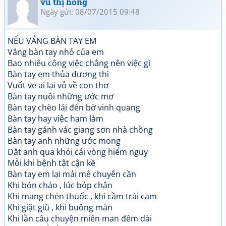
vũ thị hồng
Ngày gửi: 08/07/2015 09:48
NẾU VẮNG BÀN TAY EM
Vắng bàn tay nhỏ của em
Bao nhiêu công việc chẳng nên việc gì
Bàn tay em thủa đương thì
Vuốt ve ai lại vỗ về con thơ
Bàn tay nuôi những ước mơ
Bàn tay chèo lái đến bờ vinh quang
Bàn tay hay việc ham làm
Bàn tay gánh vác giang sơn nhà chồng
Bàn tay anh những ước mong
Dắt anh qua khỏi cái vòng hiểm nguy
Mỗi khi bệnh tật cận kề
Bàn tay em lại mải mê chuyên cần
Khi bón cháo , lúc bóp chân
Khi mang chén thuốc , khi cầm trái cam
Khi giặt giũ , khi buông màn
Khi lần câu chuyện miên man đêm dài