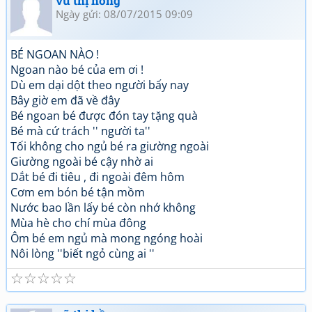
vũ thị hồng
Ngày gửi: 08/07/2015 09:09
BÉ NGOAN NÀO !
Ngoan nào bé của em ơi !
Dù em dại dột theo người bấy nay
Bây giờ em đã về đây
Bé ngoan bé được đón tay tặng quà
Bé mà cứ trách '' người ta''
Tối không cho ngủ bé ra giường ngoài
Giường ngoài bé cậy nhờ ai
Dắt bé đi tiêu , đi ngoài đêm hôm
Cơm em bón bé tận mồm
Nước bao lần lấy bé còn nhớ không
Mùa hè cho chí mùa đông
Ôm bé em ngủ mà mong ngóng hoài
Nôi lòng ''biết ngỏ cùng ai ''
☆
☆
☆
☆
☆