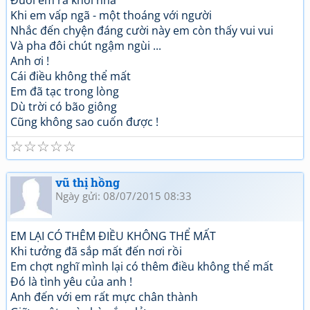
Đuổi em ra khỏi nhà
Khi em vấp ngã - một thoáng với người
Nhắc đến chyện đáng cười này em còn thấy vui vui
Và pha đôi chút ngậm ngùi ...
Anh ơi !
Cái điều không thể mất
Em đã tạc trong lòng
Dù trời có bão giông
Cũng không sao cuốn được !
☆
☆
☆
☆
☆
vũ thị hồng
Ngày gửi: 08/07/2015 08:33
EM LẠI CÓ THÊM ĐIỀU KHÔNG THỂ MẤT
Khi tưởng đã sắp mất đến nơi rồi
Em chợt nghĩ mình lại có thêm điều không thể mất
Đó là tình yêu của anh !
Anh đến với em rất mực chân thành