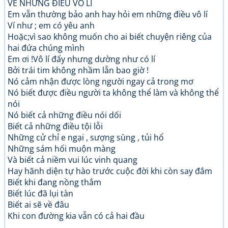
VỀ NHỮNG ĐIỀU VÔ LÍ
Em vẫn thường bảo anh hay hỏi em những điều vô lí
Ví như ; em có yêu anh
Hoặc;vì sao không muốn cho ai biết chuyện riêng của
hai đứa chúng mình
Em ơi !Vô lí đấy nhưng dường như có lí
Bởi trái tim không nhầm lẫn bao giờ !
Nó cảm nhận được lòng người ngay cả trong mơ
Nó biết được điều người ta không thể làm và không thể
nói
Nó biết cả những điều nói dối
Biết cả những điều tội lỗi
Những cử chỉ e ngại , sượng sùng , tủi hổ
Những sám hối muộn màng
Và biết cả niềm vui lúc vinh quang
Hay hãnh diện tự hào trước cuộc đời khi còn say đắm
Biết khi đang nồng thắm
Biết lúc đã lụi tàn
Biết ai sẽ về đâu
Khi con đường kia vẫn có cả hai đầu