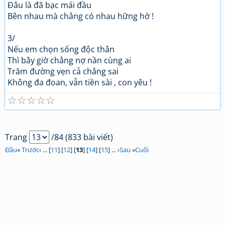
Đâu là đã bạc mái đầu
Bên nhau mà chẳng có nhau hững hờ !
3/
Nếu em chọn sống độc thân
Thì bây giờ chẳng nợ nần cùng ai
Trăm đường vẹn cả chẳng sai
Không đa đoan, vẫn tiền sài , con yêu !
☆
☆
☆
☆
☆
Trang
/84 (833 bài viết)
Đầu
«
Trước
‹ ... [
11
] [
12
] [
13
] [
14
] [
15
] ... ›
Sau
»
Cuối