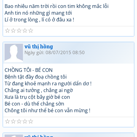
Bao nhiêu năm trời rồi con tim không mắc lỗi
Anh tin nó những gì mang tới
Lí ở trong lòng , lí có ở đâu xa !
☆
☆
☆
☆
☆
vũ thị hồng
Ngày gửi: 08/07/2015 08:50
CHỒNG TÔI - BÉ CON
Bệnh tật đầy đoạ chồng tôi
Từ đang khoẻ mạnh ra người dẩn dơ !
Chẳng ai tưởng , chẳng ai ngờ
Xưa là trụ cột bây giờ bé con
Bé con - dù thế chẳng sờn
Chông tôi như thể bé con vẫn mừng !
☆
☆
☆
☆
☆