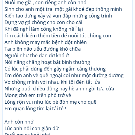
Nuôi mẹ già , con riêng anh còn nhỏ
Sinh cho anh một trai một gái khoẻ đẹp thông minh
Kiến tạo dựng xây và vun đắp những công trình
Dựng vợ gả chồng cho con cho cái
Khi đã nghỉ làm công không hề ỉ lại
Tìm cách kiếm thêm tiền để nuôi tốt chồng con
Anh không may mắc bệnh đột nhiên
Tai biến não tiểu đường khó chữa
Người như thể đẫn đờ khó ở
Nói năng chẳng hoạt bát bình thường
Có lúc phải dùng đến gậy ngẫm càng thương
Em đón anh về quê ngoại coi như một dưỡng đường
Vợ chồng mình với nhau khi tối đèn tắt lửa
Những buổi chiều đông hay hè anh ngồi tựa cửa
Mong chờ em trên phố trở về
Lòng rộn vui như lúc bé đón mẹ chợ quê
Em quặn lòng tim lại tái tê !
Anh còn nhớ
Lúc anh nổi cơn giận dữ