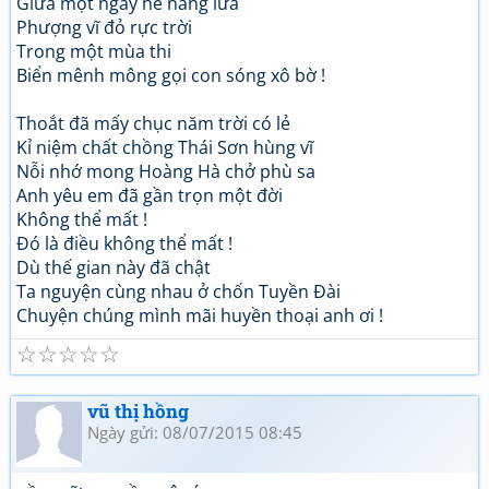
Giữa một ngày hè nắng lửa
Phượng vĩ đỏ rực trời
Trong một mùa thi
Biển mênh mông gọi con sóng xô bờ !
Thoắt đã mấy chục năm trời có lẻ
Kỉ niệm chất chồng Thái Sơn hùng vĩ
Nỗi nhớ mong Hoàng Hà chở phù sa
Anh yêu em đã gần trọn một đời
Không thể mất !
Đó là điều không thể mất !
Dù thế gian này đã chật
Ta nguyện cùng nhau ở chốn Tuyền Đài
Chuyện chúng mình mãi huyền thoại anh ơi !
☆
☆
☆
☆
☆
vũ thị hồng
Ngày gửi: 08/07/2015 08:45