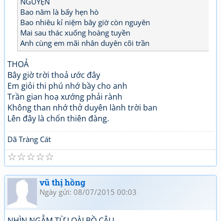
NGUYỆN
Bao năm là bấy hẹn hò
Bao nhiêu kỉ niệm bây giờ còn nguyên
Mai sau thác xuống hoàng tuyền
Anh cùng em mãi nhân duyên cõi trần
THOẢ
Bây giờ trời thoả ước đây
Em giỏi thi phú nhớ bầy cho anh
Trần gian hoạ xướng phải rành
Không than nhớ thở duyên lành trời ban
Lên đây là chốn thiên đàng.
Dã Tràng Cát
☆
☆
☆
☆
☆
vũ thị hồng
Ngày gửi: 08/07/2015 00:03
NHÌN NGẪM TỪ LOÀI BỒ CÂU