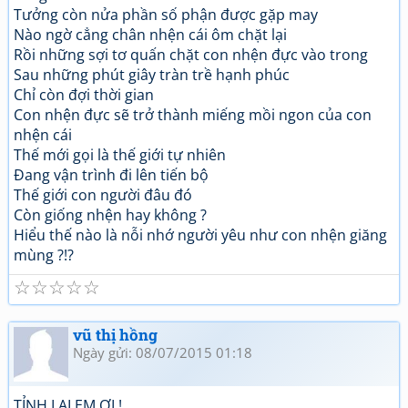
Tưởng còn nửa phần số phận được gặp may
Nào ngờ cẳng chân nhện cái ôm chặt lại
Rồi những sợi tơ quấn chặt con nhện đực vào trong
Sau những phút giây tràn trề hạnh phúc
Chỉ còn đợi thời gian
Con nhện đực sẽ trở thành miếng mồi ngon của con
nhện cái
Thế mới gọi là thế giới tự nhiên
Đang vận trình đi lên tiến bộ
Thế giới con người đâu đó
Còn giống nhện hay không ?
Hiểu thế nào là nỗi nhớ người yêu như con nhện giăng
mùng ?!?
☆
☆
☆
☆
☆
vũ thị hồng
Ngày gửi: 08/07/2015 01:18
TỈNH LẠI EM ƠI !