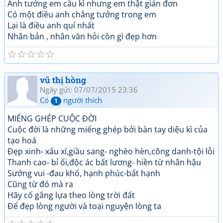
Anh tưởng em cầu kì nhưng em thật giản đơn
Có một điều anh chẳng tưởng trong em
Lại là điều anh quí nhất
Nhân bản , nhân văn hỏi còn gì đẹp hơn
☆
☆
☆
☆
☆
vũ thị hồng
Ngày gửi: 07/07/2015 23:36
Có
người thích
1
MIẾNG GHÉP CUỘC ĐỜI
Cuộc đời là những miếng ghép bởi bàn tay diệu kì của
tạo hoá
Đẹp xinh- xấu xí,giầu sang- nghèo hèn,công danh-tội lỗi
Thanh cao- bỉ ổi,độc ác bất lương- hiền từ nhân hậu
Sướng vui -đau khổ, hạnh phúc-bất hạnh
Cũng từ đó mà ra
Hãy cố gắng lựa theo lòng trời đất
Để đẹp lòng người và toại nguyện lòng ta