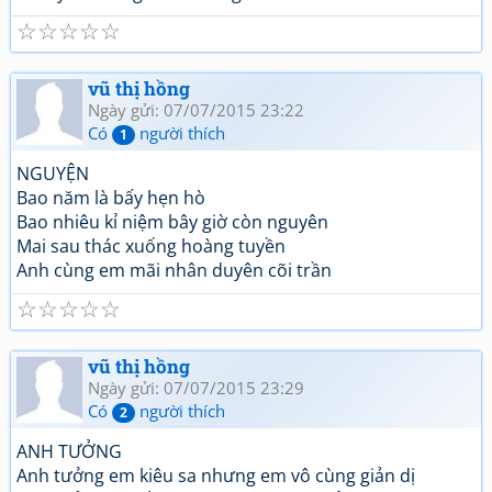
☆
☆
☆
☆
☆
vũ thị hồng
Ngày gửi: 07/07/2015 23:22
Có
người thích
1
NGUYỆN
Bao năm là bấy hẹn hò
Bao nhiêu kỉ niệm bây giờ còn nguyên
Mai sau thác xuống hoàng tuyền
Anh cùng em mãi nhân duyên cõi trần
☆
☆
☆
☆
☆
vũ thị hồng
Ngày gửi: 07/07/2015 23:29
Có
người thích
2
ANH TƯỞNG
Anh tưởng em kiêu sa nhưng em vô cùng giản dị