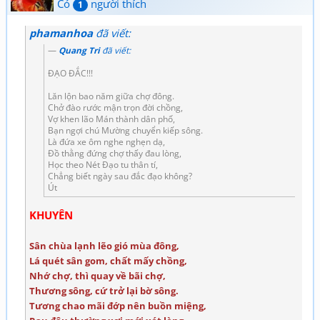
Có
người thích
1
phamanhoa
đã viết:
Quang Tri
đã viết:
ĐẠO ĐẮC!!!
Lăn lộn bao năm giữa chợ đông.
Chở đào rước mận trọn đời chồng,
Vợ khen lão Mán thành dân phố,
Bạn ngợi chú Mường chuyển kiếp sông.
Là đứa xe ôm nghe nghẹn dạ,
Đồ thằng đứng chợ thấy đau lòng,
Học theo Nét Đạo tu thân tí,
Chẳng biết ngày sau đắc đạo không?
Út
KHUYÊN
Sân chùa lạnh lẽo gió mùa đông,
Lá quét sân gom, chất mấy chồng,
Nhớ chợ, thì quay về bãi chợ,
Thương sông, cứ trở lại bờ sông.
Tương chao mãi đớp nên buồn miệng,