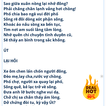
Sao giữa xuân nồng lại nhớ đông?
Phải chăng chăn lạnh vắng hơi chồng!
Phố chia bao ngã vui đời phố
Sông rẽ đôi dòng xót phận sông,
Khoác áo nâu sồng xa bến tục,
Tìm nơi am suối lắng tâm lòng.
Nhớ quên chi chuyện tình duyên cũ,
Sẽ thấy an bình trong sắc không.
ÚT
LẠI HỎI
Xe ôm chen lấn chốn người đông,
Đèo mẹ,lay cha,rước vợ chồng.
Phố chợ, người xa quay lại phố,
Sông quê, kẻ lạc trở về sông.
Đưa anh lỡ bước nghe vui dạ,
Chở chị sa chân thấy ấm lòng.
Dở chứng đòi tu, kỳ vậy Út?