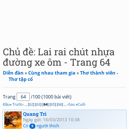
Chủ đề: Lai rai chút nhựa
đường xe ôm - Trang 64
Diễn đàn
»
Cùng nhau tham gia
»
Thơ thành viên -
Thơ tập cổ
Trang
/100 (1000 bài viết)
Đầu
«
Trước
‹ ... [
62
] [
63
] [
64
] [
65
] [
66
] ... ›
Sau
»
Cuối
Quang Tri
Ngày gửi: 16/03/2013 10:38
Có
người thích
9