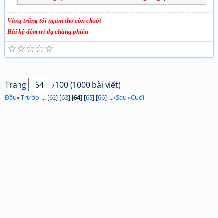
Vầng trăng tối ngắm thơ còn chuốt
Bài kệ đêm trì dạ chẳng phiêu
☆
☆
☆
☆
☆
Trang
/100 (1000 bài viết)
Đầu
«
Trước
‹ ... [
62
] [
63
] [
64
] [
65
] [
66
] ... ›
Sau
»
Cuối