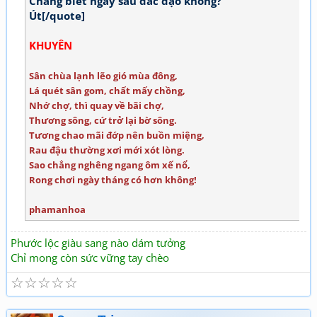
Chẳng biết ngày sau đắc đạo không?
Út[/quote]
KHUYÊN
Sân chùa lạnh lẽo gió mùa đông,
Lá quét sân gom, chất mấy chồng,
Nhớ chợ, thì quay về bãi chợ,
Thương sông, cứ trở lại bờ sông.
Tương chao mãi đớp nên buồn miệng,
Rau đậu thường xơi mới xót lòng.
Sao chẳng nghêng ngang ôm xế nổ,
Rong chơi ngày tháng có hơn không!
phamanhoa
Phước lộc giàu sang nào dám tưởng
Chỉ mong còn sức vững tay chèo
☆
☆
☆
☆
☆