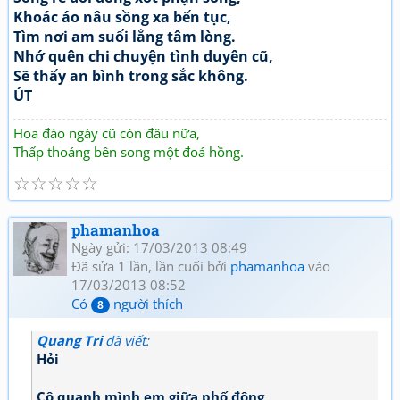
Khoác áo nâu sồng xa bến tục,
Tìm nơi am suối lắng tâm lòng.
Nhớ quên chi chuyện tình duyên cũ,
Sẽ thấy an bình trong sắc không.
ÚT
Hoa đào ngày cũ còn đâu nữa,
Thấp thoáng bên song một đoá hồng.
☆
☆
☆
☆
☆
phamanhoa
Ngày gửi: 17/03/2013 08:49
Đã sửa 1 lần, lần cuối bởi
phamanhoa
vào
17/03/2013 08:52
Có
người thích
8
Quang Tri
đã viết:
Hỏi
Cô quạnh mình em giữa phố đông