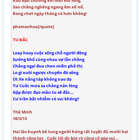
Rau đậu thường xơi mới xót lòng.
Sao chẳng nghêng ngang ôm xế nổ,
Rong chơi ngày tháng có hơn không!
phamanhoa[/quote]
TU ĐẮC
Loay hoay cuộc sống chỗ người đông
Sướng khổ cùng nhau vợ lẫn chồng
Chẳng ngại đua chen miền phố thị
Lo gì xuôi ngược chuyến đò sông
Út Xe nắng táp không nao dạ
Tư Cuốc mưa sa chẳng nản lòng
Gặp được đạo mầu tu sẽ đắc...
Cư trần bất nhiễm có vui không?
Thệ Minh
18/3/13
Hai lão huynh kẻ tung người hứng rất tuyệt đủ mười hai
thành công lực , Cuốc tôi dù bút rè cũng cố góp vui...