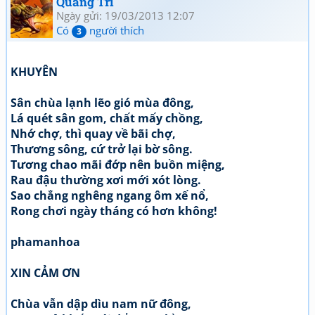
Quang Tri
Ngày gửi: 19/03/2013 12:07
Có
người thích
3
KHUYÊN
Sân chùa lạnh lẽo gió mùa đông,
Lá quét sân gom, chất mấy chồng,
Nhớ chợ, thì quay về bãi chợ,
Thương sông, cứ trở lại bờ sông.
Tương chao mãi đớp nên buồn miệng,
Rau đậu thường xơi mới xót lòng.
Sao chẳng nghêng ngang ôm xế nổ,
Rong chơi ngày tháng có hơn không!
phamanhoa
XIN CẢM ƠN
Chùa vẫn dập dìu nam nữ đông,