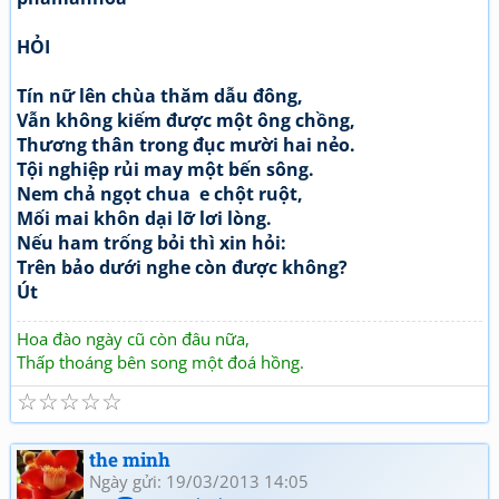
HỎI
Tín nữ lên chùa thăm dẫu đông,
Vẫn không kiếm được một ông chồng,
Thương thân trong đục mười hai nẻo.
Tội nghiệp rủi may một bến sông.
Nem chả ngọt chua e chột ruột,
Mối mai khôn dại lỡ lơi lòng.
Nếu ham trống bỏi thì xin hỏi:
Trên bảo dưới nghe còn được không?
Út
Hoa đào ngày cũ còn đâu nữa,
Thấp thoáng bên song một đoá hồng.
☆
☆
☆
☆
☆
the minh
Ngày gửi: 19/03/2013 14:05