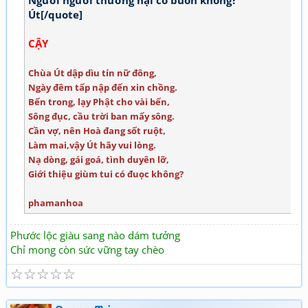
Người người thương hại có buồn không?
Út[/quote]
CẬY
Chùa Út dập dìu tín nữ đông,
Ngày đêm tấp nập đến xin chồng.
Bến trong, lạy Phật cho vài bến,
Sông đục, cầu trời ban mấy sông.
Cần vợ, nên Hoà đang sốt ruột,
Làm mai,vậy Út hãy vui lòng.
Nạ dòng, gái goá, tình duyên lỡ,
Giới thiệu giùm tui có đuọc không?
phamanhoa
Phước lộc giàu sang nào dám tưởng
Chỉ mong còn sức vững tay chèo
☆
☆
☆
☆
☆