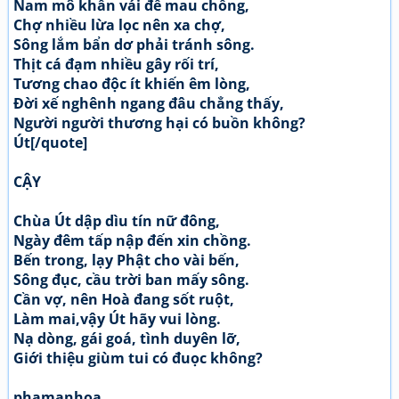
Nam mô khấn vái để mau chồng,
Chợ nhiều lừa lọc nên xa chợ,
Sông lắm bẩn dơ phải tránh sông.
Thịt cá đạm nhiều gây rối trí,
Tương chao độc ít khiến êm lòng,
Đời xế nghênh ngang đâu chẳng thấy,
Người người thương hại có buồn không?
Út[/quote]
CẬY
Chùa Út dập dìu tín nữ đông,
Ngày đêm tấp nập đến xin chồng.
Bến trong, lạy Phật cho vài bến,
Sông đục, cầu trời ban mấy sông.
Cần vợ, nên Hoà đang sốt ruột,
Làm mai,vậy Út hãy vui lòng.
Nạ dòng, gái goá, tình duyên lỡ,
Giới thiệu giùm tui có đuọc không?
phamanhoa