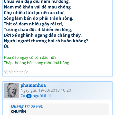
Chùa vẫn dập dìu nam nữ đông,
Nam mô khấn vái để mau chồng,
Chợ nhiều lừa lọc nên xa chợ,
Sông lắm bẩn dơ phải tránh sông.
Thịt cá đạm nhiều gây rối trí,
Tương chao độc ít khiến êm lòng,
Đời xế nghênh ngang đâu chẳng thấy,
Người người thương hại có buồn không?
Út
Hoa đào ngày cũ còn đâu nữa,
Thấp thoáng bên song một đoá hồng.
☆
☆
☆
☆
☆
phamanhoa
Ngày gửi: 19/03/2013 10:20
Có
người thích
4
Quang Tri
đã viết:
KHUYÊN