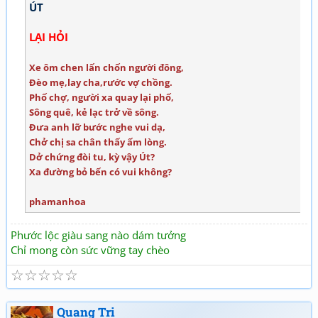
ÚT
LẠI HỎI
Xe ôm chen lấn chốn người đông,
Đèo mẹ,lay cha,rước vợ chồng.
Phố chợ, người xa quay lại phố,
Sông quê, kẻ lạc trở về sông.
Đưa anh lỡ bước nghe vui dạ,
Chở chị sa chân thấy ấm lòng.
Dở chứng đòi tu, kỳ vậy Út?
Xa đường bỏ bến có vui không?
phamanhoa
Phước lộc giàu sang nào dám tưởng
Chỉ mong còn sức vững tay chèo
☆
☆
☆
☆
☆
Quang Tri