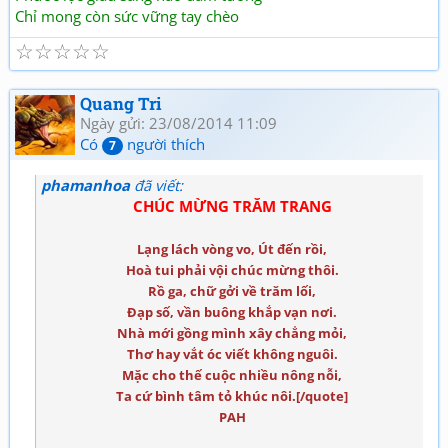
Chỉ mong còn sức vững tay chèo
☆
☆
☆
☆
☆
Quang Tri
Ngày gửi: 23/08/2014 11:09
Có
người thích
7
phamanhoa
đã viết:
CHÚC MỪNG TRĂM TRANG
Lạng lách vòng vo, Út đến rồi,
Hoà tui phải vội chúc mừng thôi.
Rồ ga, chữ gởi về trăm lối,
Đạp số, vần buông khắp vạn nơi.
Nhà mới gồng mình xây chẳng mỏi,
Thơ hay vắt óc viết không nguôi.
Mặc cho thế cuộc nhiều nông nỗi,
Ta cứ bình tâm tỏ khúc nôi.[/quote]
PAH