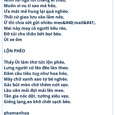
Nhìn lui ngó tới chẳng ai theo,
Muốn vi vu tí sao mà hẻo,
Ưa mát mẻ hung lại quá nghèo.
Thôi cứ giao lưu vào lắm nẻo,
Ừ thì chia sớt gửi nhiều meo&#40;mail&#41;.
Mai này may có người kêu réo,
Đỡ tủi cho thân bớt bọt bèo.
Út xe ôm
LỘN PHÈO
Thấy Út làm thơ tức lộn phèo,
Lưng người cứ lẽo đẽo lần theo.
Dăm câu tiều tuỵ như hoa héo,
Mấy chữ xanh xao tợ bé nghèo.
Gác bút mòn chờ thềm nứt sẹo.
Lầu văn mỏi đợi mái lên meo.
Tân gia nóc dột, tường xiêu vẹo,
Giếng lạng,ao khô chết sạch bèo.
phamanhoa