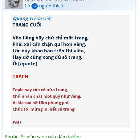
Có
người thích
6
Quang Tri
đã viết:
TRANG CUỐI
Vốn liếng bây chừ chỉ một trang,
Phải xài cẩn thận quí hơn vàng,
Lộc này khao bạn trên thi viện,
Hay dỡ cũng xong đủ số trang.
Út[/quote]
TRÁCH
Topic nay còn có nửa trang,
Chủ nhân chắt mót quý như vàng,
Ai kia sao nỡ tâm phung phí,
Chúc tới mừng lui hết cả trang!
PAH
Phước lộc giàu sang nào dám tưởng