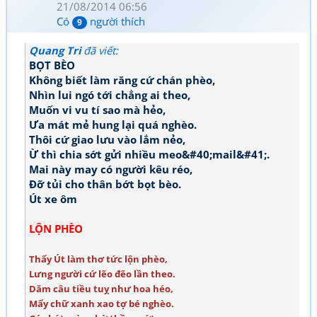
21/08/2014 06:56
Có
người thích
9
Quang Tri
đã viết:
BỌT BÈO
Không biết làm răng cứ chán phèo,
Nhìn lui ngó tới chẳng ai theo,
Muốn vi vu tí sao mà hẻo,
Ưa mát mẻ hung lại quá nghèo.
Thôi cứ giao lưu vào lắm nẻo,
Ừ thì chia sớt gửi nhiều meo&#40;mail&#41;.
Mai này may có người kêu réo,
Đỡ tủi cho thân bớt bọt bèo.
Út xe ôm
LỘN PHÈO
Thấy Út làm thơ tức lộn phèo,
Lưng người cứ lẽo đẽo lần theo.
Dăm câu tiều tuỵ như hoa héo,
Mấy chữ xanh xao tợ bé nghèo.