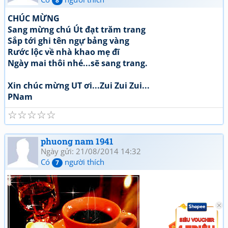
8
CHÚC MỪNG
Sang mừng chú Út đạt trăm trang
Sắp tới ghi tên ngự bảng vàng
Rước lộc về nhà khao mẹ đĩ
Ngày mai thôi nhé...sẽ sang trang.
Xin chúc mừng UT ơi...Zui Zui Zui...
PNam
☆
☆
☆
☆
☆
phuong nam 1941
Ngày gửi: 21/08/2014 14:32
Có
người thích
7