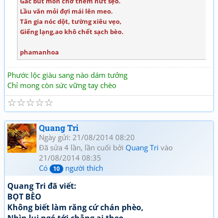
Gác bút mòn chờ thềm nứt sẹo.
Lầu văn mỏi đợi mái lên meo.
Tân gia nóc dột, tường xiêu vẹo,
Giếng lạng,ao khô chết sạch bèo.
phamanhoa
Phước lộc giàu sang nào dám tưởng
Chỉ mong còn sức vững tay chèo
☆
☆
☆
☆
☆
Quang Tri
Ngày gửi: 21/08/2014 08:20
Đã sửa 4 lần, lần cuối bởi
Quang Tri
vào
21/08/2014 08:35
Có
người thích
10
Quang Tri đã viết:
BỌT BÈO
Không biết làm răng cứ chán phèo,