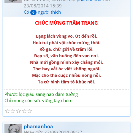
23/08/2014 15:39
Có
người thích
6
CHÚC MỪNG TRĂM TRANG
Lạng lách vòng vo, Út đến rồi,
Hoà tui phải vội chúc mừng thôi.
Rồ ga, chữ gởi về trăm lối,
Đạp số, vần buông đến vạn nơi.
Nhà mới gồng mình xây chẳng mỏi,
Thơ hay vắt óc viết không nguôi.
Mặc cho thế cuộc nhiều nông nỗi,
Ta cứ bình tâm tỏ khúc nôi.
Phước lộc giàu sang nào dám tưởng
Chỉ mong còn sức vững tay chèo
☆
☆
☆
☆
☆
phamanhoa
Ngày gửi: 23/08/2014 08:37