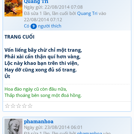
Quang Tri
Ngày gửi: 22/08/2014 07:08
Đã sửa 1 lần, lần cuối bởi
Quang Tri
vào
22/08/2014 07:12
Có
người thích
9
TRANG CUỐI
Vốn liếng bây chừ chỉ một trang,
Phải xài cẩn thận quí hơn vàng,
Lộc này khao bạn trên thi viện,
Hay dỡ cũng xong đủ số trang.
Út
Hoa đào ngày cũ còn đâu nữa,
Thấp thoáng bên song một đoá hồng.
☆
☆
☆
☆
☆
phamanhoa
Ngày gửi: 23/08/2014 06:01
Đã sửa 1 lần, lần cuối bởi
phamanhoa
vào