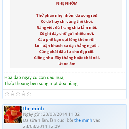
NHẸ NHỎM
Thở phào nhẹ nhỏm đã xong rồi!
Có dỡ hay chi cũng thế thôi,
Ráng viết đủ trang chia lắm mối,
Cố ghi đầy chữ gửi nhiều nơi.
Câu phê bạn quí lòng thêm rối,
Lời luận khách xa dạ chẳng nguôi.
Cũng phải đầu tư cho đẹp cõi,
Giống như đầy tháng hoặc thôi nôi.
Út xe ôm
Hoa đào ngày cũ còn đâu nữa,
Thấp thoáng bên song một đoá hồng.
☆
☆
☆
☆
☆
the minh
Ngày gửi: 23/08/2014 11:32
Đã sửa 1 lần, lần cuối bởi
the minh
vào
23/08/2014 12:09