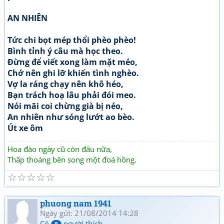
AN NHIÊN
Tức chi bọt mép thổi phèo phèo!
Bình tỉnh ý câu mà học theo.
Đừng để viết xong làm mặt méo,
Chớ nên ghi lỡ khiến tình nghèo.
Vợ la ráng chạy nên khô héo,
Bạn trách hoạ lâu phải đói meo.
Nói mãi coi chừng già bị néo,
An nhiên như sóng lướt ao bèo.
Út xe ôm
Hoa đào ngày cũ còn đâu nữa,
Thấp thoáng bên song một đoá hồng.
☆
☆
☆
☆
☆
phuong nam 1941
Ngày gửi: 21/08/2014 14:28
Có
người thích