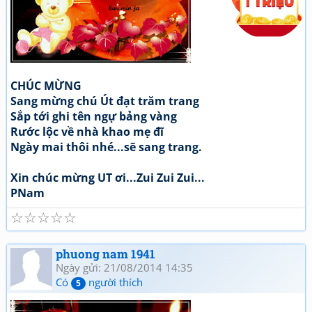
CHÚC MỪNG
Sang mừng chú Út đạt trăm trang
Sắp tới ghi tên ngự bảng vàng
Rước lộc về nhà khao mẹ đĩ
Ngày mai thôi nhé...sẽ sang trang.
Xin chúc mừng UT ơi...Zui Zui Zui...
PNam
☆
☆
☆
☆
☆
phuong nam 1941
Ngày gửi: 21/08/2014 14:35
Có
người thích
5