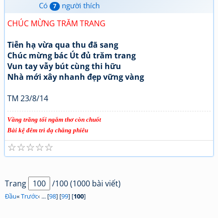
Có
người thích
7
CHÚC MỪNG TRĂM TRANG
Tiễn hạ vừa qua thu đã sang
Chúc mừng bác Út đủ trăm trang
Vun tay vẫy bút cùng thi hữu
Nhà mới xây nhanh đẹp vững vàng
TM 23/8/14
Vầng trăng tối ngắm thơ còn chuốt
Bài kệ đêm trì dạ chẳng phiêu
☆
☆
☆
☆
☆
Trang
/100 (1000 bài viết)
Đầu
«
Trước
‹ ... [
98
] [
99
] [
100
]