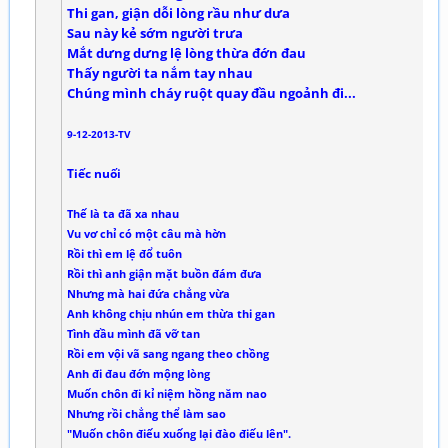
Thi gan, giận dỗi lòng rầu như dưa
Sau này kẻ sớm người trưa
Mắt dưng dưng lệ lòng thừa đớn đau
Thấy người ta nắm tay nhau
Chúng mình cháy ruột quay đầu ngoảnh đi...
9-12-2013-TV
Tiếc nuối
Thế là ta đã xa nhau
Vu vơ chỉ có một câu mà hờn
Rồi thì em lệ đổ tuôn
Rồi thì anh giận mặt buồn đám đưa
Nhưng mà hai đứa chẳng vừa
Anh không chịu nhún em thừa thi gan
Tình đầu mình đã vỡ tan
Rồi em vội vã sang ngang theo chồng
Anh đi đau đớn mộng lòng
Muốn chôn đi kỉ niệm hồng năm nao
Nhưng rồi chẳng thể làm sao
"Muốn chôn điếu xuống lại đào điếu lên".