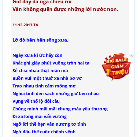
Giờ đây đã ngả chiều rồi
Vẫn không quên được những lời nước non.
11-12-2013-TV
Lỡ đò bên bến sông xưa.
Ngày xưa kí ức hãy còn
Khắc ghi giây phút vuông tròn hai ta
Sẻ chia nhau thật mặn mà
Buồn vui một thuở xa nhà bơ vơ
Trao nhau tình cảm mộng mơ
Nghĩa tình đèn sách những giờ bên nhau
Vụng về thổ lộ đôi câu
Chúng mình mãi mãi chung màu yêu thương
Đi xa lòng mãi vấn vương
Ngỡ lời thề hẹn vẫn nương tơ tình
Ngờ đâu thế cuộc chênh vênh