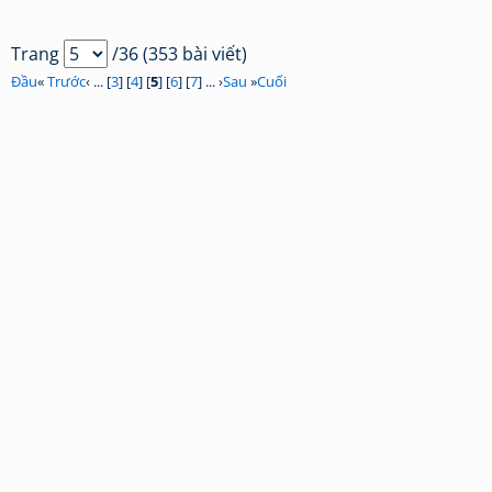
Trang
/36 (353 bài viết)
Đầu
«
Trước
‹ ... [
3
] [
4
] [
5
] [
6
] [
7
] ... ›
Sau
»
Cuối