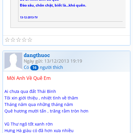
Đào sâu, chôn chặt, biết là...khó quên.
13-12-2013-TV
☆
☆
☆
☆
☆
dangthuoc
Ngày gửi: 13/12/2013 19:19
Có
người thích
16
Mời Anh Về Quê Em
Ai chưa qua đất Thái Bình
Tôi xin giới thiệu , nhiệt tình về thăm
Tháng năm qua những tháng năm
Quê hương mười tấn , trăng rằm tròn hơn
Vũ Thư ngô tốt xanh rờn
Hưng Hà giàu có đã hơn xưa nhiều