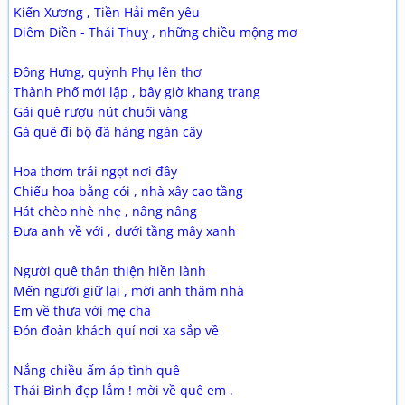
Kiến Xương , Tiền Hải mến yêu
Diêm Điền - Thái Thuỵ , những chiều mộng mơ
Đông Hưng, quỳnh Phụ lên thơ
Thành Phố mới lập , bây giờ khang trang
Gái quê rượu nút chuối vàng
Gà quê đi bộ đã hàng ngàn cây
Hoa thơm trái ngọt nơi đây
Chiếu hoa bằng cói , nhà xây cao tầng
Hát chèo nhè nhẹ , nâng nâng
Đưa anh về với , dưới tầng mây xanh
Người quê thân thiện hiền lành
Mến người giữ lại , mời anh thăm nhà
Em về thưa với mẹ cha
Đón đoàn khách quí nơi xa sắp về
Nắng chiều ấm áp tình quê
Thái Bình đẹp lắm ! mời về quê em .