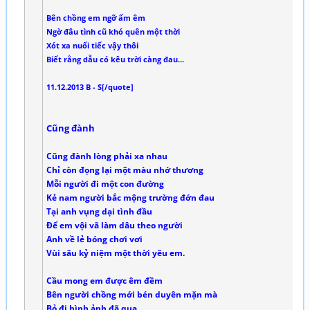
Bên chồng em ngỡ ấm êm
Ngờ đâu tình cũ khó quên một thời
Xót xa nuối tiếc vậy thôi
Biết rằng dẫu có kêu trời càng đau...
11.12.2013 B - S[/quote]
Cũng đành
Cũng đành lòng phải xa nhau
Chỉ còn đọng lại một màu nhớ thương
Mỗi người đi một con đường
Kẻ nam người bắc mộng trường đớn đau
Tại anh vụng dại tình đầu
Để em vội vã làm dâu theo người
Anh về lẻ bóng chơi vơi
Vùi sâu kỷ niệm một thời yêu em.
Cầu mong em được êm đềm
Bên người chồng mới bén duyên mặn mà
Bỏ đi hình ảnh đã qua