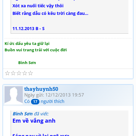
Xót xa nuối tiếc vậy thôi
Biết rằng dẫu có kêu trời càng đau...
11.12.2013 B - S
Kí ức dấu yêu ta giữ lại
Buồn vui trang trải với cuộc đời
Bình Sơn
☆
☆
☆
☆
☆
thayhuynh50
Ngày gửi: 12/12/2013 19:57
Có
người thích
17
Bình Sơn
đã viết:
Em về vắng anh