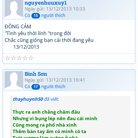
nguyenhuuxuy1
Ngày gửi: 13/12/2013 10:33
Có
người thích
15
ĐỒNG CẢM
"Tình yêu thời lính "trong đời
Chắc cũng giống bạn cái thời đang yêu
13/12/2013
☆
☆
☆
☆
☆
Bình Sơn
Ngày gửi: 13/12/2013 10:41
Có
người thích
17
thayhuynh50
đã viết:
Thực ra anh chẳng chăm đâu
Nhưng vì bụng lép nên đau cái mình
Cũng mong ra phố nhà xinh
Thêm bàn tay ấm có mình có ta
Trót vương làm ruộng ở nhà