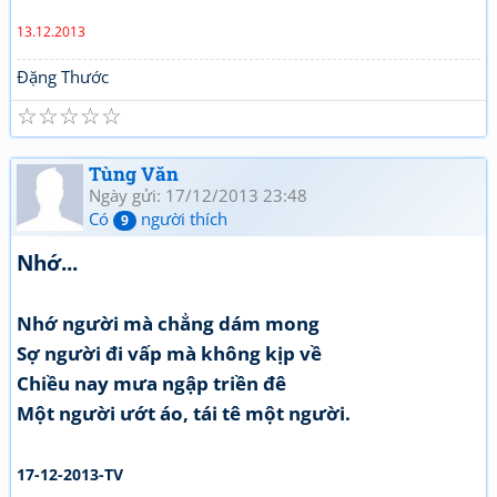
13.12.2013
Đặng Thước
☆
☆
☆
☆
☆
Tùng Văn
Ngày gửi: 17/12/2013 23:48
Có
người thích
9
Nhớ...
Nhớ người mà chẳng dám mong
Sợ người đi vấp mà không kịp về
Chiều nay mưa ngập triền đê
Một người ướt áo, tái tê một người.
17-12-2013-TV