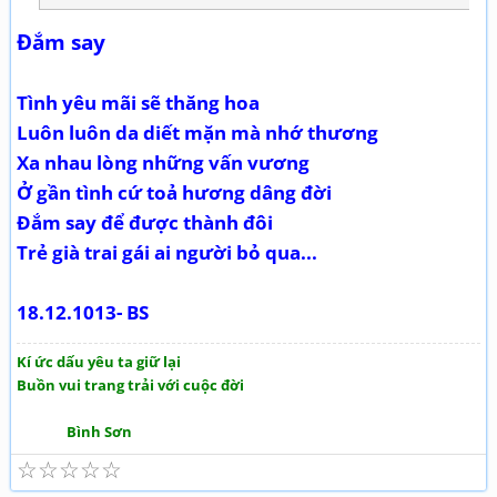
Đắm say
Tình yêu mãi sẽ thăng hoa
Luôn luôn da diết mặn mà nhớ thương
Xa nhau lòng những vấn vương
Ở gần tình cứ toả hương dâng đời
Đắm say để được thành đôi
Trẻ già trai gái ai người bỏ qua...
18.12.1013- BS
Kí ức dấu yêu ta giữ lại
Buồn vui trang trải với cuộc đời
Bình Sơn
☆
☆
☆
☆
☆