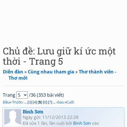
Chủ đề: Lưu giữ kí ức một
thời - Trang 5
Diễn đàn
»
Cùng nhau tham gia
»
Thơ thành viên -
Thơ mới
Trang
/36 (353 bài viết)
Đầu
«
Trước
‹ ... [
3
] [
4
] [
5
] [
6
] [
7
] ... ›
Sau
»
Cuối
Bình Sơn
Ngày gửi: 11/12/2013 22:28
Đã sửa 1 lần, lần cuối bởi
Bình Sơn
vào