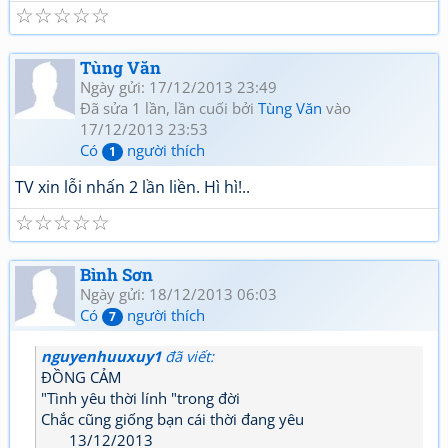
☆
☆
☆
☆
☆
Tùng Văn
Ngày gửi: 17/12/2013 23:49
Đã sửa 1 lần, lần cuối bởi
Tùng Văn
vào
17/12/2013 23:53
Có
người thích
1
TV xin lỗi nhấn 2 lần liền. Hì hì!..
☆
☆
☆
☆
☆
Bình Sơn
Ngày gửi: 18/12/2013 06:03
Có
người thích
7
nguyenhuuxuy1
đã viết:
ĐỒNG CẢM
"Tình yêu thời lính "trong đời
Chắc cũng giống bạn cái thời đang yêu
13/12/2013