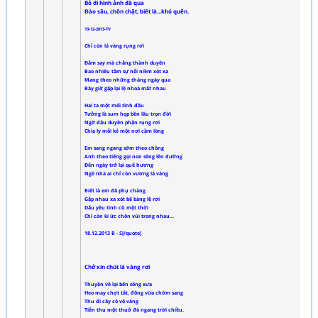
Bỏ đi hình ảnh đã qua
Đào sâu, chôn chặt, biết là...khó quên.
13-12-2013-TV
Chỉ còn lá vàng rụng rơi
Đắm say mà chẳng thành duyên
Bao nhiêu tâm sự nỗi niềm xót xa
Mang theo những tháng ngày qua
Bây giờ gặp lại lệ nhoà mắt nhau
Hai ta một mối tình đầu
Tưởng là sum họp bền lâu trọn đời
Ngờ đâu duyên phận rụng rơi
Chia ly mỗi kẻ một nơi cầm lòng
Em sang ngang sớm theo chồng
Anh theo tiếng gọi non sông lên đường
Đến ngày trở lại quê hương
Ngõ nhà ai chỉ còn vương lá vàng
Biết là em đã phụ chàng
Gặp nhau xa xót bẽ bàng lệ rơi
Dấu yêu tình cũ một thời
Chỉ còn kí ức chôn vùi trong nhau...
18.12.2013 B - S[/quote]
Chở xin chút lá vàng rơi
Thuyền về lại bến sông xưa
Heo may chợt tắt, đông vừa chớm sang
Thu đi cây cỏ võ vàng
Tiễn thu một thuở đò ngang trời chiều.