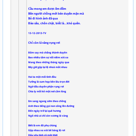
Cầu mong em được êm đềm
Bên người chồng mới bén duyên mặn mà
Bỏ đi hình ảnh đã qua
Đào sâu, chôn chặt, biết là...khó quên.
13-12-2013-TV
Chỉ còn lá vàng rụng rơi
Đắm say mà chẳng thành duyên
Bao nhiêu tâm sự nỗi niềm xót xa
Mang theo những tháng ngày qua
Bây giờ gặp lại lệ nhoà mắt nhau
Hai ta một mối tình đầu
Tưởng là sum họp bền lâu trọn đời
Ngờ đâu duyên phận rụng rơi
Chia ly mỗi kẻ một nơi cầm lòng
Em sang ngang sớm theo chồng
Anh theo tiếng gọi non sông lên đường
Đến ngày trở lại quê hương
Ngõ nhà ai chỉ còn vương lá vàng
Biết là em đã phụ chàng
Gặp nhau xa xót bẽ bàng lệ rơi
Dấu yêu tình cũ một thời