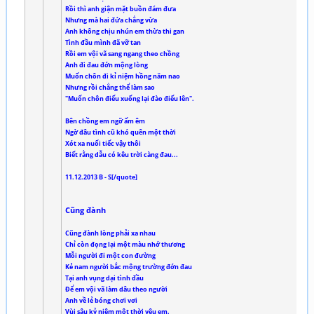
Rồi thì anh giận mặt buồn đám đưa
Nhưng mà hai đứa chẳng vừa
Anh không chịu nhún em thừa thi gan
Tình đầu mình đã vỡ tan
Rồi em vội vã sang ngang theo chồng
Anh đi đau đớn mộng lòng
Muốn chôn đi kỉ niệm hồng năm nao
Nhưng rồi chẳng thể làm sao
"Muốn chôn điếu xuống lại đào điếu lên".
Bên chồng em ngỡ ấm êm
Ngờ đâu tình cũ khó quên một thời
Xót xa nuối tiếc vậy thôi
Biết rằng dẫu có kêu trời càng đau...
11.12.2013 B - S[/quote]
Cũng đành
Cũng đành lòng phải xa nhau
Chỉ còn đọng lại một màu nhớ thương
Mỗi người đi một con đường
Kẻ nam người bắc mộng trường đớn đau
Tại anh vụng dại tình đầu
Để em vội vã làm dâu theo người
Anh về lẻ bóng chơi vơi
Vùi sâu kỷ niệm một thời yêu em.