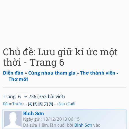
Chủ đề: Lưu giữ kí ức một
thời - Trang 6
Diễn đàn
»
Cùng nhau tham gia
»
Thơ thành viên -
Thơ mới
Trang
/36 (353 bài viết)
Đầu
«
Trước
‹ ... [
4
] [
5
] [
6
] [
7
] [
8
] ... ›
Sau
»
Cuối
Bình Sơn
Ngày gửi: 18/12/2013 06:15
Đã sửa 1 lần, lần cuối bởi
Bình Sơn
vào