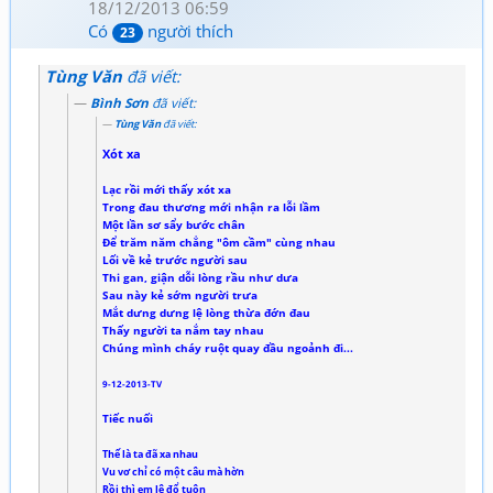
18/12/2013 06:59
Có
người thích
23
Tùng Văn
đã viết:
Bình Sơn
đã viết:
Tùng Văn
đã viết:
Xót xa
Lạc rồi mới thấy xót xa
Trong đau thương mới nhận ra lỗi lầm
Một lần sơ sẩy bước chân
Để trăm năm chẳng "ôm cầm" cùng nhau
Lối về kẻ trước người sau
Thi gan, giận dỗi lòng rầu như dưa
Sau này kẻ sớm người trưa
Mắt dưng dưng lệ lòng thừa đớn đau
Thấy người ta nắm tay nhau
Chúng mình cháy ruột quay đầu ngoảnh đi...
9-12-2013-TV
Tiếc nuối
Thế là ta đã xa nhau
Vu vơ chỉ có một câu mà hờn
Rồi thì em lệ đổ tuôn