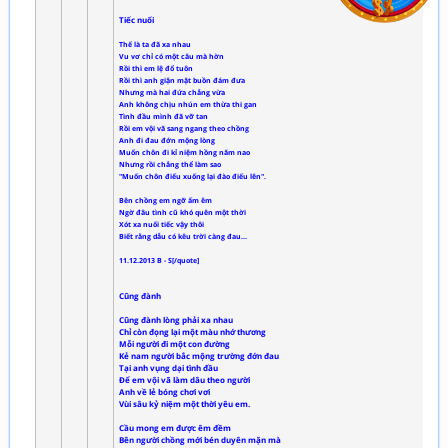
Tiếc nuối
Thế là ta đã xa nhau
Vu vơ chỉ có một câu mà hờn
Rồi thì em lệ đổ tuôn
Rồi thì anh giận mặt buồn đám đưa
Nhưng mà hai đứa chẳng vừa
Anh không chịu nhún em thừa thi gan
Tình đầu mình đã vỡ tan
Rồi em vội vã sang ngang theo chồng
Anh đi đau đớn mộng lòng
Muốn chôn đi kỉ niệm hồng năm nao
Nhưng rồi chẳng thể làm sao
"Muốn chôn điếu xuống lại đào điếu lên".
Bên chồng em ngỡ ấm êm
Ngờ đâu tình cũ khó quên một thời
Xót xa nuối tiếc vậy thôi
Biết rằng dẫu có kêu trời càng đau...
11.12.2013 B - S[/quote]
Cũng đành
Cũng đành lòng phải xa nhau
Chỉ còn đọng lại một màu nhớ thương
Mỗi người đi một con đường
Kẻ nam người bắc mộng trường đớn đau
Tại anh vụng dại tình đầu
Để em vội vã làm dâu theo người
Anh về lẻ bóng chơi vơi
Vùi sâu kỷ niệm một thời yêu em.
Cầu mong em được êm đềm
Bên người chồng mới bén duyên mặn mà