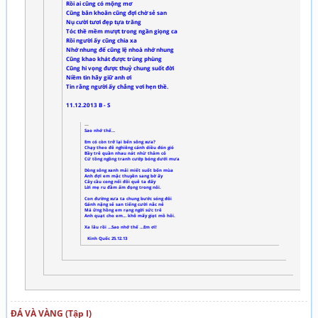
Rồi ai cũng có mộng mơ
Cũng băn khoăn cũng đợi chờ sẻ san
Nụ cười tươi đẹp tựa trăng
Tóc thề mềm mượt trong ngần giọng ca
Rồi người ấy cũng chia xa
Nhớ nhung để cũng lệ nhoà nhớ nhung
Cũng khao khát được trùng phùng
Cũng hi vọng được thuỷ chung suốt đời
Niềm tin hãy giữ anh ơi
Tin rằng người ấy chẳng vơi hẹn thề.
11.12.2013 B - S
Sao nhớ thế…
Em có còn trở lại bến sông xưa?
Chạy theo đê nghiêng cánh diều đón gió
Bầy trẻ quần nhau nát nhừ thảm cỏ
Cứ tồng ngồng tranh cướp bóng dưới mưa
Dòng sông xanh mải miết suốt bốn mùa
Anh đợi em mặc thuyền sang bờ ấy
Cây cầu cong nối đôi quê ta đấy
Lời mẹ ru đầm ấm đọng trong nôi.
Con đường xưa ta chung bước sóng đôi
Gánh nặng sẻ san tiếng cười nắc nẻ
Má ửng hồng em rạng ngời sức trẻ
Anh quạt cho em… khô mấy giọt mồ hôi.
Xa lâu rồi …Sao nhớ thế …Em ơi!
Kinh Quốc 25.12.13
ĐÁ VÀ VÀNG (Tập I)