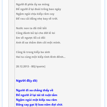
Người đi phía ấy xa mòng
Để người ở lại đoái trông bao ngày
Ngậm ngùi chịu kiếp răm cay
Để rau cải đắng nhẹ bay về trời.
Nước non ta đã thề bồi
Cũng đành bỏ lại cho đời lẻ loi
Em về ngược lối có đôi
Anh đi xa thẳm đơn côi một mình.
Cũng là trong kiếp ba sinh
Hai ta cùng một kiếp tình lênh đênh...
20.12.2013 - BS[/quote]
Người đi
(y đề)
Người đi xa chẳng thấy về
Để người ở lại tái tê ruột tằm
Ngậm ngùi một kiếp rau răm
Đắng cay gạt lệ bao năm đợi chờ.