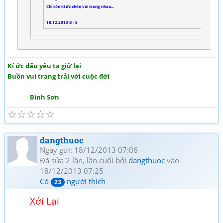
Chỉ còn kí ức chôn vùi trong nhau...
18.12.2013 B - S
Kí ức dấu yêu ta giữ lại
Buồn vui trang trải với cuộc đời
Bình Sơn
☆
☆
☆
☆
☆
dangthuoc
Ngày gửi: 18/12/2013 07:06
Đã sửa 2 lần, lần cuối bởi
dangthuoc
vào
18/12/2013 07:25
Có
người thích
23
Xới Lại