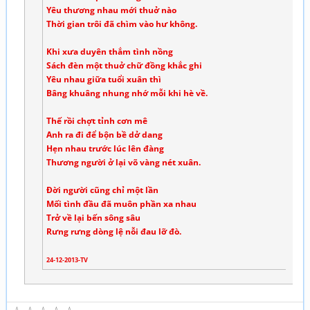
Yêu thương nhau mới thuở nào
Thời gian trôi đã chìm vào hư không.
Khi xưa duyên thắm tình nồng
Sách đèn một thuở chữ đồng khắc ghi
Yêu nhau giữa tuổi xuân thì
Bâng khuâng nhung nhớ mỗi khi hè về.
Thế rồi chợt tỉnh cơn mê
Anh ra đi để bộn bề dở dang
Hẹn nhau trước lúc lên đàng
Thương người ở lại võ vàng nét xuân.
Đời người cũng chỉ một lần
Mối tình đầu đã muôn phần xa nhau
Trở về lại bến sông sâu
Rưng rưng dòng lệ nỗi đau lỡ đò.
24-12-2013-TV