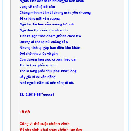
Nghĩa tình đèn sách những giờ bên nhau
Vụng về thổ lộ đôi câu
Chúng mình mãi mãi chung màu yêu thương
Đi xa lòng mãi vấn vương
Ngỡ lời thề hẹn vẫn nương tơ tình
Ngờ đâu thế cuộc chênh vênh
Tình ta gặp thác chạm ghềnh cheo leo
Đường đi chẳng núi chẳng đèo
Nhưng tình lại gặp bao điều khó khăn
Đợi chờ nhau lúc về gần
Con đường hẹn ước xa xăm kéo dài
Thế là trúc phải xa mai
Thế là lòng phải chịu phai nhạt lòng
Bây giờ kí ức vẫn nồng
Nhớ người năm cũ bên sông lỡ đò.
13.12.2013-BS[/quote]
Lỡ đò
Cũng vì thế cuộc chênh vênh
Để cho tình phải thác ghềnh lao đao