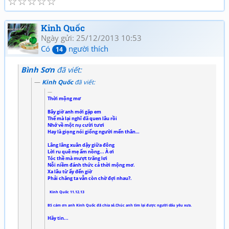
☆
☆
☆
☆
☆
Kinh Quốc
Ngày gửi: 25/12/2013 10:53
Có
người thích
14
Bình Sơn
đã viết:
Kinh Quốc
đã viết:
Thời mộng mơ
Bây giờ anh mới gặp em
Thế mà lại nghĩ đã quen lâu rồi
Nhớ về một nụ cười tươi
Hay là giọng nói giống người mến thân…
Lâng lâng xuân dậy giữa đông
Lời ru quê mẹ ấm nồng... À ơi
Tóc thề mà mượt trăng lơi
Nỗi niềm đánh thức cả thời mộng mơ.
Xa lâu từ ấy đến giờ
Phải chăng ta vẫn còn chờ đợi nhau?.
Kinh Quốc 11.12.13
BS cám ơn anh Kinh Quốc đã chia sẻ.Chúc anh tìm lại được người dấu yêu xưa.
Hãy tin...