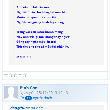
Anh về tìm lại bến mơ
Người ơi xin chớ hững hờ mà chi
Muộn rồi! qua tuổi xuân thì
Người con gái ấy bỏ đi lấy chồng.
Trông vời con nước mênh mông
Nay anh trở lại mà không thấy người
Đắng cay ngửa mặt lên trời
Tiếc thương cho cả một đời phân ly.
25-12-2013-TV
☆
☆
☆
☆
☆
Bình Sơn
Ngày gửi: 25/12/2013 19:43
Có
người thích
12
dangthuoc
đã viết: