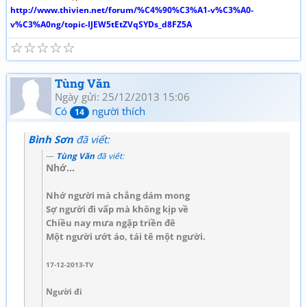
http://www.thivien.net/forum/%C4%90%C3%A1-v%C3%A0-
v%C3%A0ng/topic-IJEW5tEtZVqSYDs_d8FZ5A
☆
☆
☆
☆
☆
Tùng Văn
Ngày gửi: 25/12/2013 15:06
Có
người thích
14
Bình Sơn
đã viết:
Tùng Văn
đã viết:
Nhớ...
Nhớ người mà chẳng dám mong
Sợ người đi vấp mà không kịp về
Chiều nay mưa ngập triền đê
Một người ướt áo, tái tê một người.
17-12-2013-TV
Người đi