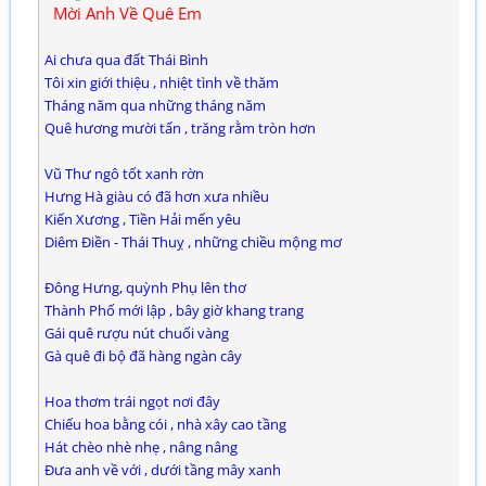
Mời Anh Về Quê Em
Ai chưa qua đất Thái Bình
Tôi xin giới thiệu , nhiệt tình về thăm
Tháng năm qua những tháng năm
Quê hương mười tấn , trăng rằm tròn hơn
Vũ Thư ngô tốt xanh rờn
Hưng Hà giàu có đã hơn xưa nhiều
Kiến Xương , Tiền Hải mến yêu
Diêm Điền - Thái Thuỵ , những chiều mộng mơ
Đông Hưng, quỳnh Phụ lên thơ
Thành Phố mới lập , bây giờ khang trang
Gái quê rượu nút chuối vàng
Gà quê đi bộ đã hàng ngàn cây
Hoa thơm trái ngọt nơi đây
Chiếu hoa bằng cói , nhà xây cao tầng
Hát chèo nhè nhẹ , nâng nâng
Đưa anh về với , dưới tầng mây xanh