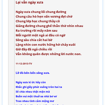
Lại vẫn ngày xưa
Ngày xưa chung lối chung đường
Chung câu hò hẹn vấn vương đợi chờ
Chung lớp học chung thầy cô
Giảng đường chung ghế thẫn thờ nhìn nhau
Ra trường rồi mấy năm sau
Mỗi người một ngả ai đâu có ngờ
Sông sâu chia cắt hai bờ
Lặng nhìn con nước hững hờ chảy xuôi
Giờ đây đã ngả chiều rồi
Vẫn không quên được những lời nước non.
11-12-2013-TV
Lỡ đò bên bến sông xưa.
Ngày xưa kí ức hãy còn
Khắc ghi giây phút vuông tròn hai ta
Sẻ chia nhau thật mặn mà
Buồn vui một thuở xa nhà bơ vơ
Trao nhau tình cảm mộng mơ