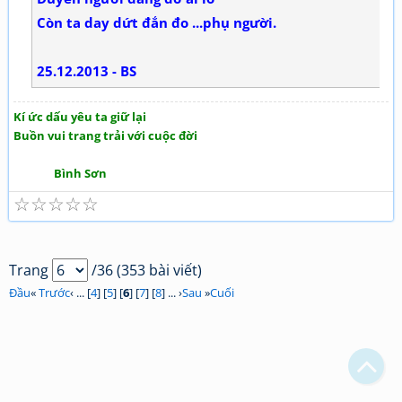
Còn ta day dứt đắn đo ...phụ người.
25.12.2013 - BS
Kí ức dấu yêu ta giữ lại
Buồn vui trang trải với cuộc đời
Bình Sơn
☆
☆
☆
☆
☆
Bạn bị lạc trong Thi Viện vì có nội dung quá đồ sộ?
Trang
/36 (353 bài viết)
Chỉ dẫn làm quen
Đầu
«
Trước
‹ ... [
4
] [
5
] [
6
] [
7
] [
8
] ... ›
Sau
»
Cuối
Xem sau
Không hiện lại