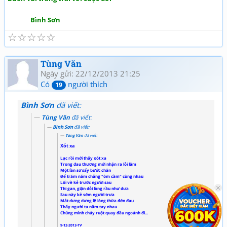
Bình Sơn
☆
☆
☆
☆
☆
Tùng Văn
Ngày gửi: 22/12/2013 21:25
Có
người thích
19
Bình Sơn
đã viết:
Tùng Văn
đã viết:
Bình Sơn
đã viết:
Tùng Văn
đã viết:
Xót xa
Lạc rồi mới thấy xót xa
Trong đau thương mới nhận ra lỗi lầm
Một lần sơ sẩy bước chân
Để trăm năm chẳng "ôm cầm" cùng nhau
Lối về kẻ trước người sau
Thi gan, giận dỗi lòng rầu như dưa
Sau này kẻ sớm người trưa
Mắt dưng dưng lệ lòng thừa đớn đau
Thấy người ta nắm tay nhau
Chúng mình cháy ruột quay đầu ngoảnh đi...
9-12-2013-TV