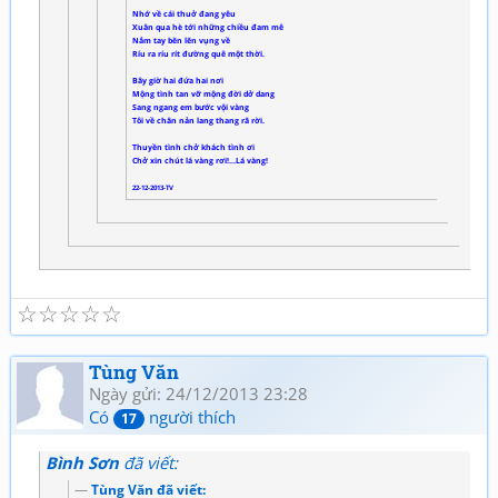
Nhớ về cái thuở đang yêu
Xuân qua hè tới những chiều đam mê
Nắm tay bẽn lẽn vụng về
Ríu ra ríu rít đường quê một thời.
Bây giờ hai đứa hai nơi
Mộng tình tan vỡ mộng đời dở dang
Sang ngang em bước vội vàng
Tôi về chân nản lang thang rã rời.
Thuyền tình chở khách tình ơi
Chở xin chút lá vàng rơi!...Lá vàng!
22-12-2013-TV
☆
☆
☆
☆
☆
Tùng Văn
Ngày gửi: 24/12/2013 23:28
Có
người thích
17
Bình Sơn
đã viết:
Tùng Văn đã viết: