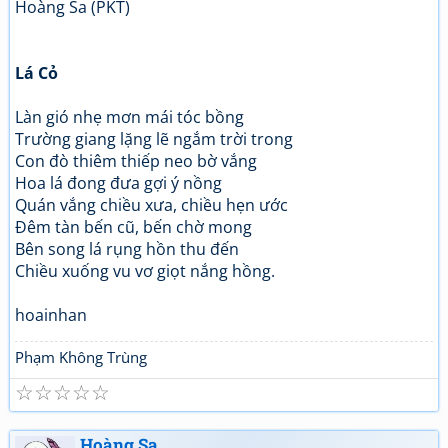
Hoàng Sa (PKT)
Lá Cỏ
Làn gió nhẹ mơn mái tóc bồng
Trường giang lặng lẽ ngắm trời trong
Con đò thiêm thiếp neo bờ vắng
Hoa lá đong đưa gợi ý nồng
Quán vắng chiều xưa, chiều hẹn ước
Đêm tàn bến cũ, bến chờ mong
Bên song lá rụng hồn thu đến
Chiều xuống vu vơ giọt nắng hồng.
hoainhan
Phạm Không Trùng
☆
☆
☆
☆
☆
Hoàng Sa