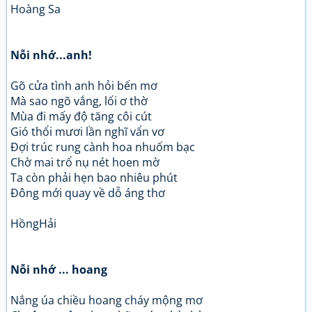
Hoàng Sa
Nỗi nhớ...anh!
Gõ cửa tình anh hỏi bến mơ
Mà sao ngõ vắng, lối ơ thờ
Mùa đi mấy độ tăng côi cút
Gió thổi mươi lần nghĩ vẩn vơ
Đợi trúc rung cành hoa nhuốm bạc
Chờ mai trổ nụ nét hoen mờ
Ta còn phải hẹn bao nhiêu phút
Đông mới quay về dỗ áng thơ
HồngHải
Nỗi nhớ ... hoang
Nắng úa chiều hoang cháy mộng mơ