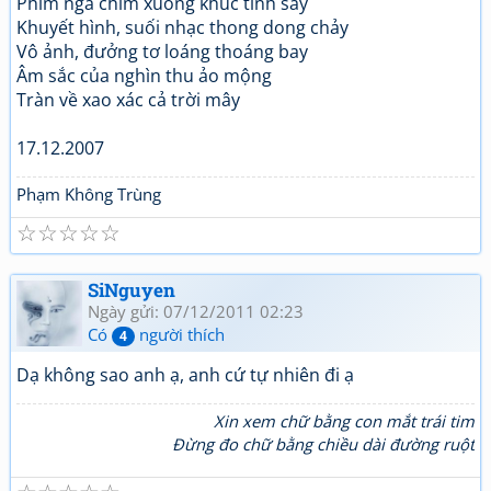
Phím ngà chìm xuống khúc tình say
Khuyết hình, suối nhạc thong dong chảy
Vô ảnh, đưởng tơ loáng thoáng bay
Âm sắc của nghìn thu ảo mộng
Tràn về xao xác cả trời mây
17.12.2007
Phạm Không Trùng
☆
☆
☆
☆
☆
SiNguyen
Ngày gửi: 07/12/2011 02:23
Có
người thích
4
Dạ không sao anh ạ, anh cứ tự nhiên đi ạ
Xin xem chữ bằng con mắt trái tim
Đừng đo chữ bằng chiều dài đường ruột