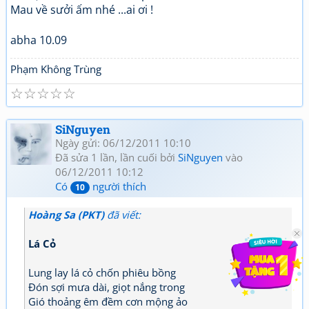
Mau về sưởi ấm nhé ...ai ơi !
abha 10.09
Phạm Không Trùng
☆
☆
☆
☆
☆
SiNguyen
Ngày gửi: 06/12/2011 10:10
Đã sửa 1 lần, lần cuối bởi
SiNguyen
vào
06/12/2011 10:12
Có
người thích
10
Hoàng Sa (PKT)
đã viết:
Lá Cỏ
Lung lay lá cỏ chốn phiêu bồng
Đón sợi mưa dài, giọt nắng trong
Gió thoảng êm đềm cơn mộng ảo