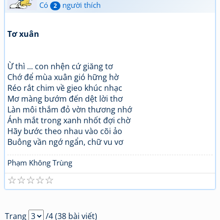
Có
người thích
2
Tơ xuân
Ừ thì ... con nhện cứ giăng tơ
Chớ để mùa xuân gió hững hờ
Réo rắt chim về gieo khúc nhạc
Mơ màng bướm đến dệt lời thơ
Làn môi thắm đỏ vờn thương nhớ
Ánh mắt trong xanh nhốt đợi chờ
Hãy bước theo nhau vào cõi ảo
Buông vần ngớ ngẩn, chữ vu vơ
Phạm Không Trùng
☆
☆
☆
☆
☆
Trang
/4 (38 bài viết)