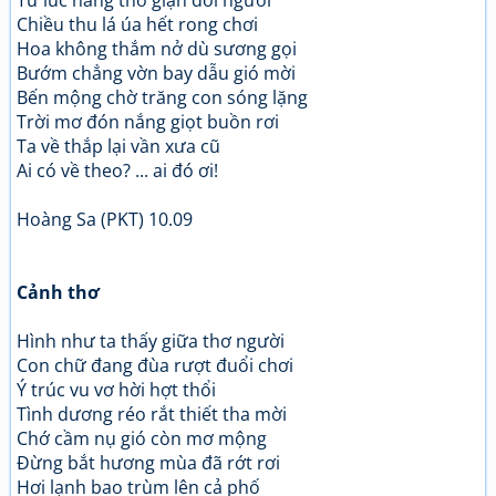
Từ lúc nàng thơ giận dỗi người
Chiều thu lá úa hết rong chơi
Hoa không thắm nở dù sương gọi
Bướm chẳng vờn bay dẫu gió mời
Bến mộng chờ trăng con sóng lặng
Trời mơ đón nắng giọt buồn rơi
Ta về thắp lại vần xưa cũ
Ai có về theo? ... ai đó ơi!
Hoàng Sa (PKT) 10.09
Cảnh thơ
Hình như ta thấy giữa thơ người
Con chữ đang đùa rượt đuổi chơi
Ý trúc vu vơ hời hợt thổi
Tình dương réo rắt thiết tha mời
Chớ cầm nụ gió còn mơ mộng
Đừng bắt hương mùa đã rớt rơi
Hơi lạnh bao trùm lên cả phố