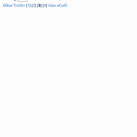
Đầu
«
Trước
‹ [
1
] [
2
] [
3
] [
4
] ›
Sau
»
Cuối