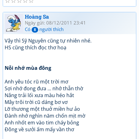
☆
☆
☆
☆
☆
Hoàng Sa
Ngày gửi: 08/12/2011 23:41
Có
người thích
8
Vậy thì Sỹ Nguyên cũng tự nhiên nhé.
HS cũng thích đọc thơ hoạ
Nỗi nhớ mùa đông
Anh yêu tóc rũ một trời mơ
Sợi nhớ đong đưa ... nhớ thẫn thờ
Nắng trải lối xưa màu héo hắt
Mây trôi trời cũ dáng bơ vơ
Lỡ thương một thuở miền hư ảo
Đành nhớ nghìn năm chốn mịt mờ
Anh nhốt em vào tim cháy bỏng
Đông về sưởi ấm mấy vần thơ