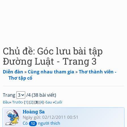
Chủ đề: Góc lưu bài tập
Đường Luật - Trang 3
Diễn đàn
»
Cùng nhau tham gia
»
Thơ thành viên -
Thơ tập cổ
Trang
/4 (38 bài viết)
Đầu
«
Trước
‹ [
1
] [
2
] [
3
] [
4
] ›
Sau
»
Cuối
Hoàng Sa
Ngày gửi: 02/12/2011 00:51
Có
người thích
12