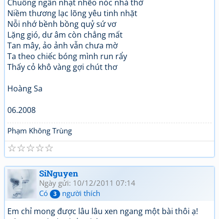
Chuông ngân nhạt nhẽo nóc nhà thờ
Niềm thương lạc lõng yêu tinh nhặt
Nỗi nhớ bềnh bồng quỷ sứ vơ
Lặng gió, dư âm còn chẳng mất
Tan mây, ảo ảnh vẫn chưa mờ
Ta theo chiếc bóng mình run rẩy
Thấy cỏ khô vàng gợi chút thơ
Hoàng Sa
06.2008
Phạm Không Trùng
☆
☆
☆
☆
☆
SiNguyen
Ngày gửi: 10/12/2011 07:14
Có
người thích
3
Em chỉ mong được lâu lâu xen ngang một bài thôi ạ!