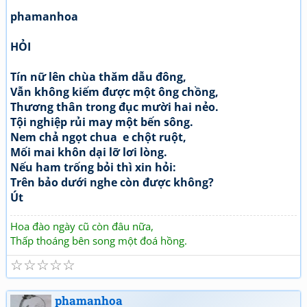
phamanhoa
HỎI
Tín nữ lên chùa thăm dẫu đông,
Vẫn không kiếm được một ông chồng,
Thương thân trong đục mười hai nẻo.
Tội nghiệp rủi may một bến sông.
Nem chả ngọt chua e chột ruột,
Mối mai khôn dại lỡ lơi lòng.
Nếu ham trống bỏi thì xin hỏi:
Trên bảo dưới nghe còn được không?
Út
Hoa đào ngày cũ còn đâu nữa,
Thấp thoáng bên song một đoá hồng.
☆
☆
☆
☆
☆
phamanhoa