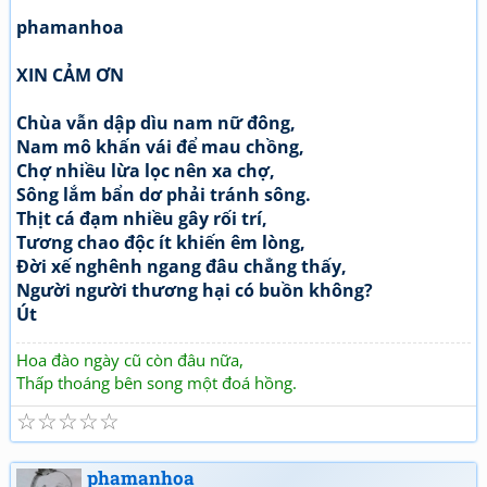
phamanhoa
XIN CẢM ƠN
Chùa vẫn dập dìu nam nữ đông,
Nam mô khấn vái để mau chồng,
Chợ nhiều lừa lọc nên xa chợ,
Sông lắm bẩn dơ phải tránh sông.
Thịt cá đạm nhiều gây rối trí,
Tương chao độc ít khiến êm lòng,
Đời xế nghênh ngang đâu chẳng thấy,
Người người thương hại có buồn không?
Út
Hoa đào ngày cũ còn đâu nữa,
Thấp thoáng bên song một đoá hồng.
☆
☆
☆
☆
☆
phamanhoa