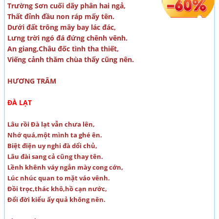
Trường Sơn cuối dãy phân hai ngả,
Thất đỉnh đầu non ráp mấy tên.
Dưới đất trông mây bay lác đác,
Lưng trời ngó đá đứng chênh vênh.
An giang,Châu đốc tình tha thiết,
Viếng cảnh thăm chùa thấy cũng nên.
HƯƠNG TRÂM
ĐÀ LẠT
Lâu rồi Đà lạt vẫn chưa lên,
Nhớ quá,một mình ta ghé ên.
Biệt điện uy nghi đà dổi chủ,
Lâu đài sang cả cũng thay tên.
Lềnh khênh váy ngắn mày cong cớn,
Lúc nhúc quan to mặt váo vênh.
Đồi trọc,thác khô,hồ cạn nước,
Đổi đời kiểu ấy quả không nên.