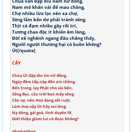
Chùa vẫn dập dìu nam nữ đông,
Nam mô khấn vái để mau chồng,
Chợ nhiều lừa lọc nên xa chợ,
Sông lắm bẩn dơ phải tránh sông.
Thịt cá đạm nhiều gây rối trí,
Tương chao độc ít khiến êm lòng,
Đời xế nghênh ngang đâu chẳng thấy,
Người người thương hại có buồn không?
Út[/quote]
CẬY
Chùa Út dập dìu tín nữ đông,
Ngày đêm tấp nập đến xin chồng.
Bến trong, lạy Phật cho vài bến,
Sông đục, cầu trời ban mấy sông.
Cần vợ, nên Hoà đang sốt ruột,
Làm mai,vậy Út hãy vui lòng.
Nạ dòng, gái goá, tình duyên lỡ,
Giới thiệu giùm tui có đuọc không?
phamanhoa