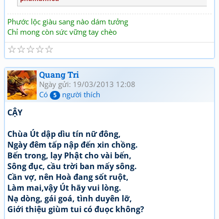
Phước lộc giàu sang nào dám tưởng
Chỉ mong còn sức vững tay chèo
☆
☆
☆
☆
☆
Quang Tri
Ngày gửi: 19/03/2013 12:08
Có
người thích
5
CẬY
Chùa Út dập dìu tín nữ đông,
Ngày đêm tấp nập đến xin chồng.
Bến trong, lạy Phật cho vài bến,
Sông đục, cầu trời ban mấy sông.
Cần vợ, nên Hoà đang sốt ruột,
Làm mai,vậy Út hãy vui lòng.
Nạ dòng, gái goá, tình duyên lỡ,
Giới thiệu giùm tui có đuọc không?