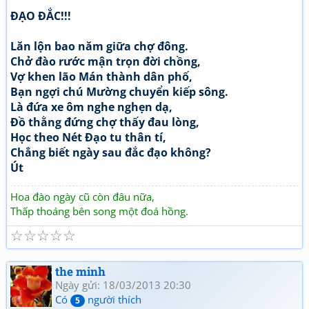
ĐẠO ĐẮC!!!
Lăn lộn bao năm giữa chợ đông.
Chở đào rước mận trọn đời chồng,
Vợ khen lão Mán thành dân phố,
Bạn ngợi chú Mường chuyển kiếp sông.
Là đứa xe ôm nghe nghẹn dạ,
Đồ thằng đứng chợ thấy đau lòng,
Học theo Nét Đạo tu thân tí,
Chẳng biết ngày sau đắc đạo không?
Út
Hoa đào ngày cũ còn đâu nữa,
Thấp thoáng bên song một đoá hồng.
☆
☆
☆
☆
☆
the minh
Ngày gửi: 18/03/2013 20:30
Có
người thích
5