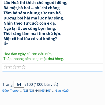
Lão Hoà thì thích chỗ người đông,
Bà một,bà hai ...phỉ chí chồng,
Tẩm bổ sâm nhung sức tựa hổ,
Dưỡng bồi hải mã lực như sông.
Nhìn theo Tư Cuốc còn e dạ,
Ngó lại Út xe cũng bợn lòng.
Thôi ráng làm mai tìm thủ lợn,
Một cô hai lúa có vui không?
Út
Hoa đào ngày cũ còn đâu nữa,
Thấp thoáng bên song một đoá hồng.
☆
☆
☆
☆
☆
Trang
/100 (1000 bài viết)
Đầu
«
Trước
‹ ... [
62
] [
63
] [
64
] [
65
] [
66
] ... ›
Sau
»
Cuối