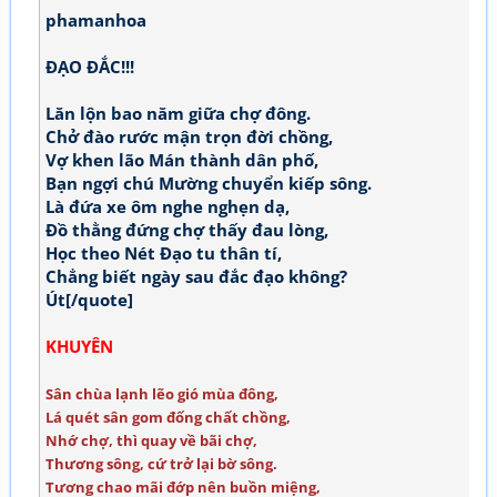
phamanhoa
ĐẠO ĐẮC!!!
Lăn lộn bao năm giữa chợ đông.
Chở đào rước mận trọn đời chồng,
Vợ khen lão Mán thành dân phố,
Bạn ngợi chú Mường chuyển kiếp sông.
Là đứa xe ôm nghe nghẹn dạ,
Đồ thằng đứng chợ thấy đau lòng,
Học theo Nét Đạo tu thân tí,
Chẳng biết ngày sau đắc đạo không?
Út[/quote]
KHUYÊN
Sân chùa lạnh lẽo gió mùa đông,
Lá quét sân gom đống chất chồng,
Nhớ chợ, thì quay về bãi chợ,
Thương sông, cứ trở lại bờ sông.
Tương chao mãi đớp nên buồn miệng,