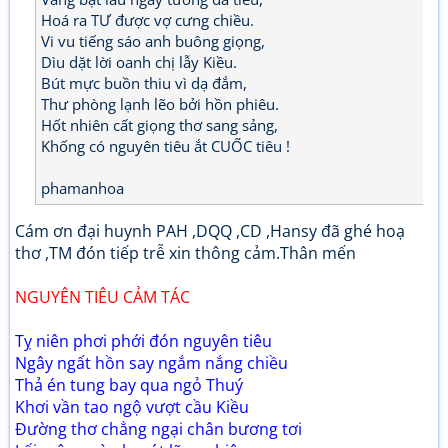
Hoá ra TƯ được vợ cưng chiều.
Vi vu tiếng sáo anh buông giọng,
Dìu dặt lời oanh chị lẫy Kiều.
Bút mực buồn thiu vì dạ đắm,
Thư phòng lạnh lẽo bởi hồn phiêu.
Hốt nhiên cất giọng thơ sang sảng,
Khống có nguyên tiêu ắt CUỐC tiêu !
phamanhoa
Cám ơn đại huynh PAH ,DQQ ,CD ,Hansy đã ghé hoạ
thơ ,TM đón tiếp trễ xin thông cảm.Thân mến
NGUYÊN TIÊU CẢM TÁC
Tỵ niên phơi phới đón nguyên tiêu
Ngây ngất hồn say ngắm nắng chiều
Thả én tung bay qua ngỏ Thuý
Khơi vần tao ngộ vượt cầu Kiều
Đường thơ chẳng ngại chân bương tơi