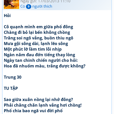
Ngày gửi: 17/03/2013 11:10
Có
người thích
9
Hỏi
Cô quạnh mình em giữa phố đông
Chàng đi bỏ lại bến không chồng
Trăng soi ngõ vắng, buồn thiu ngõ
Mưa gội sông dài, lạnh lẽo sông
Một phút lỡ lầm tim lỗi nhịp
Ngàn năm đau đớn tiếng thay lòng
Ngày tan chinh chiến người cho hỏi:
Hoa đã nhuốm màu, trắng được không?
Trung 30
TU TẬP
Sao giữa xuân nồng lại nhớ đông?
Phải chăng chăn lạnh vắng hơi chồng!
Phố chia bao ngã vui đời phố