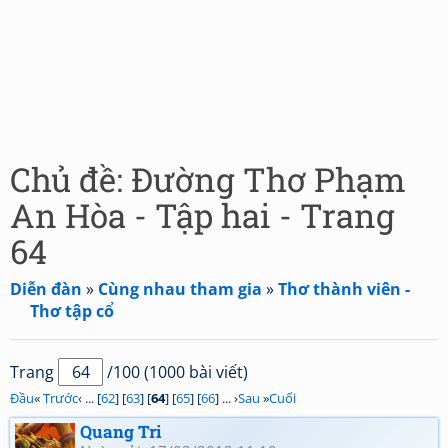
Chủ đề: Đường Thơ Phạm
An Hòa - Tập hai - Trang
64
Diễn đàn
»
Cùng nhau tham gia
»
Thơ thành viên -
Thơ tập cổ
Trang
/100 (1000 bài viết)
Đầu
«
Trước
‹ ... [
62
] [
63
] [
64
] [
65
] [
66
] ... ›
Sau
»
Cuối
Quang Tri