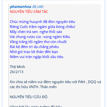
phamanhoa
đã viết:
NGUYÊN TIÊU CẢM TÁC
Chúc mừng huuynh đệ đón nguyên tiêu
Riêng Cuốc trầm ngâm giữa bóng chiều!
Mấy chén trà sen -nghe thổi sáo
Vài chung rượu cúc -vọng ngâm Kiều
Vầng trăng tối ngắm thơ còn chuốt
Bài kệ đêm trì dạ chẳng phiêu
Nhờ gió trao lời thân đến bạn
Niềm vui tràn ngập khối sầu tiêu
Thệ Minh
26/2/13
Xin chia sẻ niềm vui đêm nguyên tiêu với PAH , DQQ và
các thi hữu VNTH .Thân mến
NGUYÊN TIÊU CỨU ĐỘ
Vắng bặt lâu ngày tưởng đã tiêu,