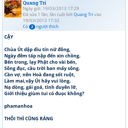
Quang Tri
Ngày gửi: 19/03/2013 17:29
Đã sửa 1 lần, lần cuối bởi
Quang Tri
vào
19/03/2013 17:32
Có
người thích
2
CẬY
Chùa Út dập dìu tín nữ đông,
Ngày đêm tấp nập đến xin chồng.
Bến trong, lạy Phật cho vài bến,
Sông đục, cầu trời ban mấy sông.
Cần vợ, nên Hoà đang sốt ruột,
Làm mai,vậy Út hãy vui lòng.
Nạ dòng, gái goá, tình duyên lỡ,
Giới thiệu giùm tui có đuọc không?
phamanhoa
THÔI THÌ CŨNG RÁNG