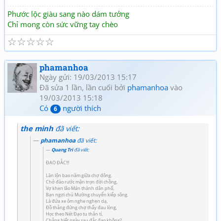
Phước lộc giàu sang nào dám tưởng
Chỉ mong còn sức vững tay chèo
☆
☆
☆
☆
☆
phamanhoa
Ngày gửi: 19/03/2013 15:17
Đã sửa 1 lần, lần cuối bởi
phamanhoa
vào
19/03/2013 15:18
Có
người thích
6
the minh
đã viết:
phamanhoa
đã viết:
Quang Tri
đã viết:
ĐẠO ĐẮC!!!
Lăn lộn bao năm giữa chợ đông.
Chở đào rước mận trọn đời chồng,
Vợ khen lão Mán thành dân phố,
Bạn ngợi chú Mường chuyển kiếp sông.
Là đứa xe ôm nghe nghẹn dạ,
Đồ thằng đứng chợ thấy đau lòng,
Học theo Nét Đạo tu thân tí,
Chẳng biết ngày sau đắc đạo không?