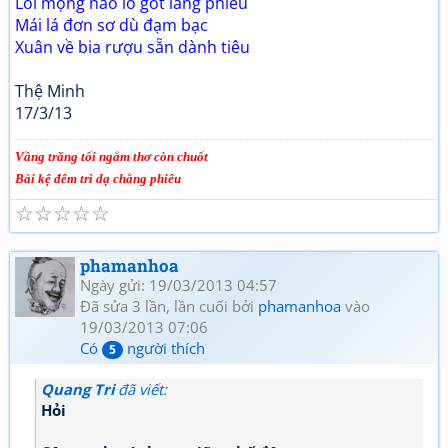
Lối mộng nào lo gót lãng phiêu
Mái lá đơn sơ dù đạm bạc
Xuân về bia rượu sẵn dành tiêu
Thệ Minh
17/3/13
Vầng trăng tối ngắm thơ còn chuốt
Bài kệ đêm trì dạ chẳng phiêu
☆
☆
☆
☆
☆
phamanhoa
Ngày gửi: 19/03/2013 04:57
Đã sửa 3 lần, lần cuối bởi
phamanhoa
vào
19/03/2013 07:06
Có
người thích
5
Quang Tri
đã viết:
Hỏi