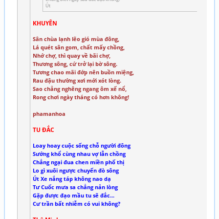
Út
KHUYÊN
Sân chùa lạnh lẽo gió mùa đông,
Lá quét sân gom, chất mấy chồng,
Nhớ chợ, thì quay về bãi chợ,
Thương sông, cứ trở lại bờ sông.
Tương chao mãi đớp nên buồn miệng,
Rau đậu thường xơi mới xót lòng.
Sao chẳng nghêng ngang ôm xế nổ,
Rong chơi ngày tháng có hơn không!
phamanhoa
TU ĐẮC
Loay hoay cuộc sống chỗ người đông
Sướng khổ cùng nhau vợ lẫn chồng
Chẳng ngại đua chen miền phố thị
Lo gì xuôi ngược chuyến đò sông
Út Xe nắng táp không nao dạ
Tư Cuốc mưa sa chẳng nản lòng
Gặp được đạo mầu tu sẽ đắc...
Cư trần bất nhiễm có vui không?