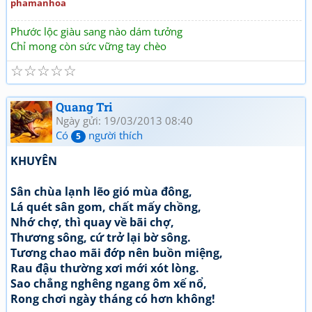
phamanhoa
Phước lộc giàu sang nào dám tưởng
Chỉ mong còn sức vững tay chèo
☆
☆
☆
☆
☆
Quang Tri
Ngày gửi: 19/03/2013 08:40
Có
người thích
5
KHUYÊN
Sân chùa lạnh lẽo gió mùa đông,
Lá quét sân gom, chất mấy chồng,
Nhớ chợ, thì quay về bãi chợ,
Thương sông, cứ trở lại bờ sông.
Tương chao mãi đớp nên buồn miệng,
Rau đậu thường xơi mới xót lòng.
Sao chẳng nghêng ngang ôm xế nổ,
Rong chơi ngày tháng có hơn không!