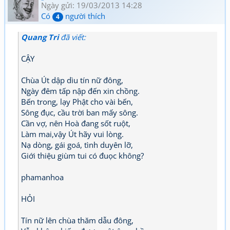
Ngày gửi: 19/03/2013 14:28
Có
người thích
4
Quang Tri
đã viết:
CẬY
Chùa Út dập dìu tín nữ đông,
Ngày đêm tấp nập đến xin chồng.
Bến trong, lạy Phật cho vài bến,
Sông đục, cầu trời ban mấy sông.
Cần vợ, nên Hoà đang sốt ruột,
Làm mai,vậy Út hãy vui lòng.
Nạ dòng, gái goá, tình duyên lỡ,
Giới thiệu giùm tui có đuọc không?
phamanhoa
HỎI
Tín nữ lên chùa thăm dẫu đông,