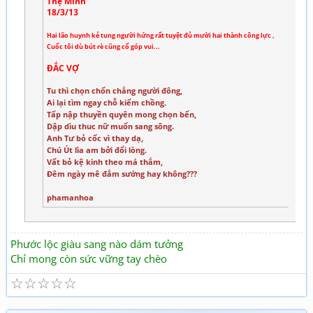
Thệ Minh
18/3/13
Hai lão huynh kẻ tung người hứng rất tuyệt đủ mười hai thành công lực ,
Cuốc tôi dù bút rè cũng cố góp vui...
ĐẮC VỢ
Tu thì chọn chốn chẳng người đông,
Ai lại tìm ngay chỗ kiếm chồng.
Tấp nập thuyền quyên mong chọn bến,
Dập dìu thuc nữ muốn sang sông.
Anh Tư bỏ cốc vì thay dạ,
Chú Út lìa am bởi đổi lòng.
Vất bỏ kệ kinh theo má thắm,
Đêm ngày mê đắm sướng hay không???
phamanhoa
Phước lộc giàu sang nào dám tưởng
Chỉ mong còn sức vững tay chèo
☆
☆
☆
☆
☆