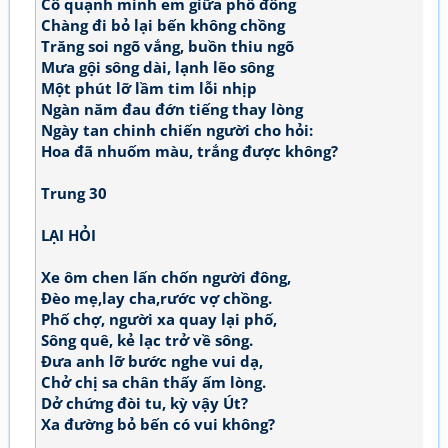
Cô quạnh mình em giữa phố đông
Chàng đi bỏ lại bến không chồng
Trăng soi ngõ vắng, buồn thiu ngõ
Mưa gội sông dài, lạnh lẽo sông
Một phút lỡ lầm tim lỗi nhịp
Ngàn năm đau đớn tiếng thay lòng
Ngày tan chinh chiến người cho hỏi:
Hoa đã nhuốm màu, trắng được không?
Trung 30
LẠI HỎI
Xe ôm chen lấn chốn người đông,
Đèo mẹ,lay cha,rước vợ chồng.
Phố chợ, người xa quay lại phố,
Sông quê, kẻ lạc trở về sông.
Đưa anh lỡ bước nghe vui dạ,
Chở chị sa chân thấy ấm lòng.
Dở chứng đòi tu, kỳ vậy Út?
Xa đường bỏ bến có vui không?