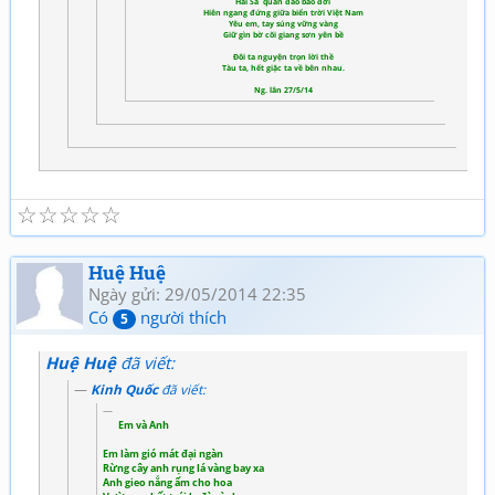
Hai Sa quần đảo bao đời
Hiên ngang đứng giữa biển trời Việt Nam
Yêu em, tay súng vững vàng
Giữ gìn bờ cõi giang sơn yên bề
Đôi ta nguyện trọn lời thề
Tàu ta, hết giặc ta về bên nhau.
Ng. lân 27/5/14
☆
☆
☆
☆
☆
Huệ Huệ
Ngày gửi: 29/05/2014 22:35
Có
người thích
5
Huệ Huệ
đã viết:
Kinh Quốc
đã viết:
Em và Anh
Em làm gió mát đại ngàn
Rừng cây anh rụng lá vàng bay xa
Anh gieo nắng ấm cho hoa