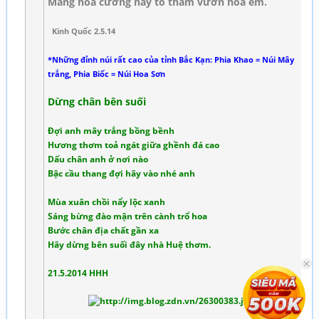
Mang hoa cương này tô thắm vườn hoa em.
Kinh Quốc 2.5.14
*Những đỉnh núi rất cao của tỉnh Bắc Kạn: Phia Khao = Núi Mây
trắng, Phia Biốc = Núi Hoa Sơn
Dừng chân bên suối
Đợi anh mây trắng bồng bềnh
Hương thơm toả ngát giữa ghềnh đá cao
Dấu chân anh ở nơi nào
Bậc cầu thang đợi hãy vào nhé anh
Mùa xuân chồi nẩy lộc xanh
Sáng bừng đào mận trên cành trổ hoa
Bước chân địa chất gần xa
Hãy dừng bên suối đây nhà Huệ thơm.
21.5.2014 HHH