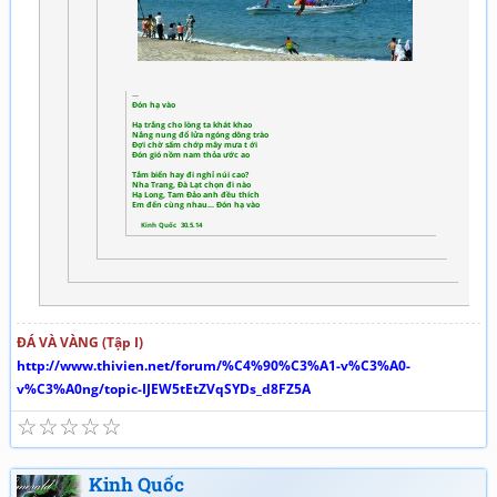
Đón hạ vào
Hạ trắng cho lòng ta khát khao
Nắng nung đổ lửa ngóng dông trào
Đợi chờ sấm chớp mây mưa t ới
Đón gió nồm nam thỏa ước ao
Tắm biển hay đi nghỉ núi cao?
Nha Trang, Đà Lạt chọn đi nào
Hạ Long, Tam Đảo anh đều thích
Em đến cùng nhau… Đón hạ vào
Kinh Quốc 30.5.14
ĐÁ VÀ VÀNG (Tập I)
http://www.thivien.net/forum/%C4%90%C3%A1-v%C3%A0-
v%C3%A0ng/topic-IJEW5tEtZVqSYDs_d8FZ5A
☆
☆
☆
☆
☆
Kinh Quốc