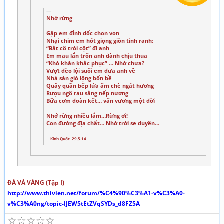
Nhớ rừng
Gặp em đỉnh dốc chon von
Nhại chim em hót giọng giòn tinh ranh:
“Bắt cô trói cột” đi anh
Em mau lẩn trốn anh đành chịu thua
“Khó khăn khắc phục” … Nhớ chưa?
Vượt đèo lội suối em đưa anh về
Nhà sàn gió lộng bốn bề
Quây quần bếp lửa ấm chè ngát hương
Rượu ngô rau sắng nếp nương
Bữa cơm đoàn kết… vấn vương một đời
Nhớ rừng nhiều lắm…Rừng ơi!
Con đường địa chất… Nhờ trời se duyên…
Kinh Quốc 29.5.14
ĐÁ VÀ VÀNG (Tập I)
http://www.thivien.net/forum/%C4%90%C3%A1-v%C3%A0-
v%C3%A0ng/topic-IJEW5tEtZVqSYDs_d8FZ5A
☆
☆
☆
☆
☆