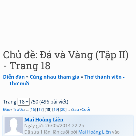
Chủ đề: Đá và Vàng (Tập II)
- Trang 18
Diễn đàn
»
Cùng nhau tham gia
»
Thơ thành viên -
Thơ mới
Trang
/50 (496 bài viết)
Đầu
«
Trước
‹ ... [
16
] [
17
] [
18
] [
19
] [
20
] ... ›
Sau
»
Cuối
Mai Hoàng Liên
Ngày gửi: 26/05/2014 22:25
Đã sửa 1 lần, lần cuối bởi
Mai Hoàng Liên
vào