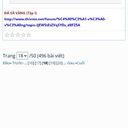
ĐÁ VÀ VÀNG (Tập I)
http://www.thivien.net/forum/%C4%90%C3%A1-v%C3%A0-
v%C3%A0ng/topic-IJEW5tEtZVqSYDs_d8FZ5A
☆
☆
☆
☆
☆
Trang
/50 (496 bài viết)
Đầu
«
Trước
‹ ... [
16
] [
17
] [
18
] [
19
] [
20
] ... ›
Sau
»
Cuối