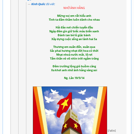
Kinh Quốc
đã viết:
NHỚ ÁNH HẰNG
Mừng vui em rất hiểu anh
Tình ta đằm thắm luôn dành cho nhau
Hải đảo nơi chiến tuyến đầu
Ngày đêm gìn giữ biếc màu biển xanh
Đánh tan bè lũ giặc bành
Xây dựng cuộc sống an lành hai Sa
Thương em xuân đến, xuân qua
Sắc phai hương nhạt đời hoa có thời
Nhạt nhoà nước mắt, lệ rơi
Tấm thân vò võ nhìn trời ngắm trăng
Đêm trường lộng gió buồm căng
Xa khơi anh nhớ ánh hằng vàng soi
Ng. Lân 19/5/14
[/alin]