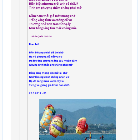
Biền biệt phương trời anh có thấu?
Tình em phượng thắm chẳng phai mờ
Nồm nam thổi gió mát mong chờ
Trống vắng tình xa chẳng cố vơ
Thương nhớ anh trao từ hạ ấy
Như bằng lăng tím mãi không mờ.
Kinh Quốc 19.5.14
Hạ chờ
Biền biệt người đi để đợi chờ
Hạ về phượng đỏ nỗi vu vơ
Đoái trông sương trắng sầu muôn dặm
Nhung nhớ khắc ghi chẳng phai mờ
Bằng lăng mọng tím mắt ai chờ
Nhớ lắm người ơi chẳng nhận vơ
Hạ đã sang mùa xanh cây lá
Tiếng ve gióng giả khúc đàn chờ...
22.5.2014 - BS