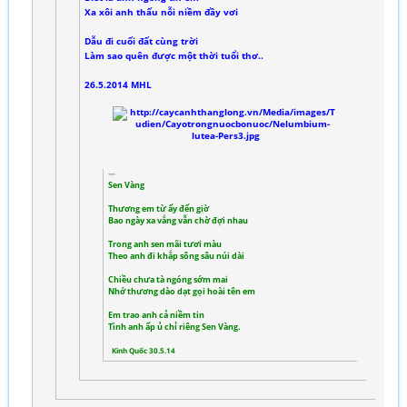
Xa xôi anh thấu nỗi niềm đầy vơi
Dẫu đi cuối đất cùng trời
Làm sao quên được một thời tuổi thơ..
26.5.2014 MHL
Sen Vàng
Thương em từ ấy đến giờ
Bao ngày xa vắng vẫn chờ đợi nhau
Trong anh sen mãi tươi màu
Theo anh đi khắp sông sâu núi dài
Chiều chưa tà ngóng sớm mai
Nhớ thương dào dạt gọi hoài tên em
Em trao anh cả niềm tin
Tình anh ấp ủ chỉ riêng Sen Vàng.
Kinh Quốc 30.5.14