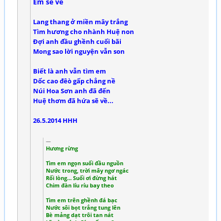
Em sẽ về
Lang thang ở miền mây trắng
Tìm hương cho nhành Huệ non
Đợi anh đầu ghềnh cuối bãi
Mong sao lời nguyện vẫn son
Biết là anh vẫn tìm em
Dốc cao đêò gấp chẳng nề
Núi Hoa Sơn anh đã đến
Huệ thơm đã hứa sẽ về...
26.5.2014 HHH
Hương rừng
Tìm em ngọn suối đầu nguồn
Nước trong, trời mây ngơ ngác
Rối lòng… Suối ơi đừng hát
Chim đàn líu ríu bay theo
Tìm em trên ghềnh đá bạc
Nước sôi bọt trắng tung lên
Bè mảng dạt trôi tan nát