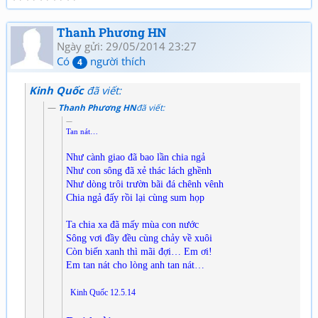
Thanh Phương HN
Ngày gửi: 29/05/2014 23:27
Có
người thích
4
Kinh Quốc
đã viết:
Thanh Phương HN
đã viết:
Tan nát…
Như cành giao đã bao lần chia ngả
Như con sông đã xẻ thác lách ghềnh
Như dòng trôi trườn bãi đá chênh vênh
Chia ngả đấy rồi lại cùng sum họp
Ta chia xa đã mấy mùa con nước
Sông vơi đầy đều cùng chảy về xuôi
Còn biến xanh thì mãi đợi… Em ơi!
Em tan nát cho lòng anh tan nát…
Kinh Quốc 12.5.14