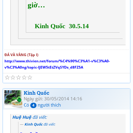
giờ…
Kinh Quốc 30.5.14
ĐÁ VÀ VÀNG (Tập I)
http://www.thivien.net/forum/%C4%90%C3%A1-v%C3%A0-
v%C3%A0ng/topic-IJEW5tEtZVqSYDs_d8FZ5A
☆
☆
☆
☆
☆
Kinh Quốc
Ngày gửi: 30/05/2014 14:16
Có
người thích
4
Huệ Huệ
đã viết:
Kinh Quốc
đã viết: