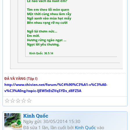
Lẽ nào vách đá nuốt em?
Tìm em theo lối mòn quen
Một thời cùng nhau làm rẫy
Ngô xanh vào mùa hạt mẩy
Bên nhau rạng rỡ nụ cười
Ngô lùi thơm nức...
Em mời.
Hương rừng ngào ngạt …
Ngọt lời yêu thương.
Kinh Quốc 30.5.14
ĐÁ VÀ VÀNG (Tập I)
http://www.thivien.net/forum/%C4%90%C3%A1-v%C3%A0-
v%C3%A0ng/topic-IJEW5tEtZVqSYDs_d8FZ5A
☆
☆
☆
☆
☆
Kinh Quốc
Ngày gửi: 30/05/2014 15:30
Đã sửa 1 lần, lần cuối bởi
Kinh Quốc
vào