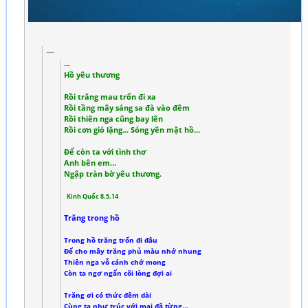
Hồ yêu thương
Rồi trăng mau trốn đi xa
Rồi tầng mây sáng sa đà vào đêm
Rồi thiên nga cũng bay lên
Rồi cơn gió lặng... Sóng yên mặt hồ...
Để còn ta với tình thơ
Anh bên em…
Ngập tràn bờ yêu thương.
Kinh Quốc 8.5.14
Trăng trong hồ
Trong hồ trăng trốn đi đâu
Để cho mây trăng phủ màu nhớ nhung
Thiên nga vỗ cánh chớ mong
Còn ta ngơ ngẩn cõi lòng đợi ai
Trăng ơi có thức đêm dài
Cùng ta như trúc với mai đã từng...