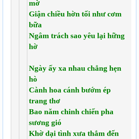
mờ
Giận chiều hờn tối như cơm
bữa
Ngâm trách sao yêu lại hững
hờ
Ngày ấy xa nhau chẳng hẹn
hò
Cành hoa cánh bướm ép
trang thơ
Bao năm chinh chiến pha
sương gió
Khờ dại tình xưa thắm đến