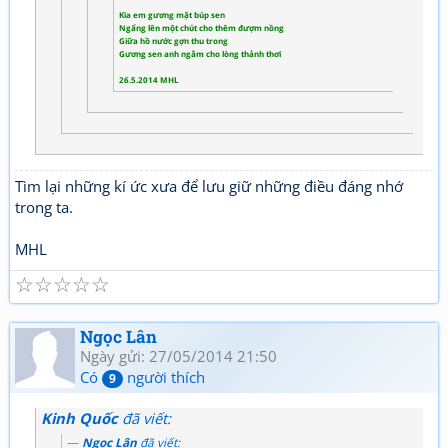
Kìa em gương mặt búp sen
Ngẩng lên một chút cho thêm đượm nồng
Giữa hồ nước gợn thu trong
Gương sen anh ngắm cho lòng thảnh thơi
26.5.2014 MHL
Tìm lại những kí ức xưa để lưu giữ những điều đáng nhớ
trong ta.
MHL
☆
☆
☆
☆
☆
Ngọc Lân
Ngày gửi: 27/05/2014 21:50
Có
người thích
9
Kinh Quốc
đã viết:
Ngọc Lân
đã viết: