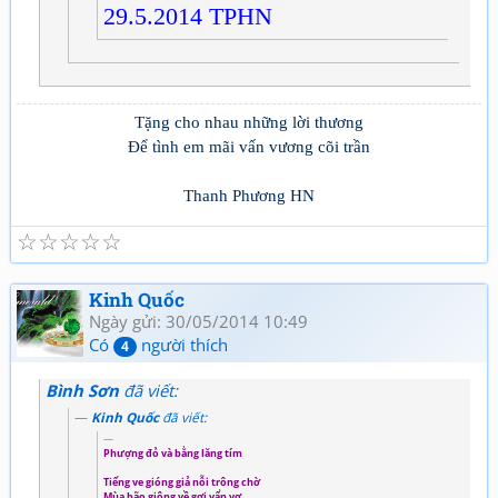
29.5.2014 TPHN
Tặng cho nhau những lời thương
Để tình em mãi vấn vương cõi trần
Thanh Phương HN
☆
☆
☆
☆
☆
Kinh Quốc
Ngày gửi: 30/05/2014 10:49
Có
người thích
4
Bình Sơn
đã viết:
Kinh Quốc
đã viết:
Phượng đỏ và bằng lăng tím
Tiếng ve gióng giả nỗi trông chờ
Mùa bão giông về gợi vẩn vơ