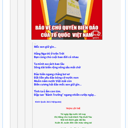
Mốc son giữ gìn…
Hằng Nga thì ở trên Trời
Bạn cùng chú cuội bao đời có nhau
Ta mình xa cách bao lâu
Sông dài biển rộng nông sâu mãi chờ
Đảo hiên ngang chẳng bơ vơ
Đất liền yêu đảo bóng cờ nước non
Muôn năm nước Việt mãi còn
Biên cương hải đảo mốc son giữ gìn…
Tình ta ủ ấm con tim.
Đập tan ”Bành Trướng” ngang nhiên cướp ngày…
Kinh Quốc 26.5.14[/quote]
TRỌN LỜI THỀ
Từ ngày lập nước tới nay
Chị Hằng chú Cuội đánh Tây đuổi Tàu
Mải mê đánh giặc dài lâu
Xuân đi, xuân đến vẫn màu vàng soi