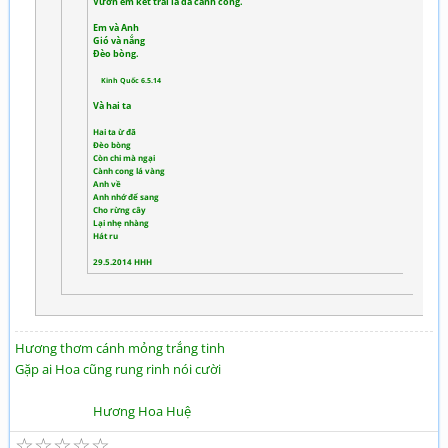
Vườn em kết trái la đà cành cong.
Em và Anh
Gió và nắng
Đèo bòng.
Kinh Quốc 6.5.14
Và hai ta
Hai ta ừ đã
Đèo bòng
Còn chi mà ngại
Cành cong lá vàng
Anh về
Anh nhớ để sang
Cho rừng cây
Lại nhẹ nhàng
Hát ru
29.5.2014 HHH
Hương thơm cánh mỏng trắng tinh
Gặp ai Hoa cũng rung rinh nói cười
Hương Hoa Huệ
☆
☆
☆
☆
☆