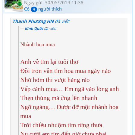
Ngày gửi: 30/05/2014 11:38
Có
người thích
4
Thanh Phương HN
đã viết:
Kinh Quốc
đã viết:
Nhành hoa mua
Anh về tìm lại tuổi thơ
Đồi tròn vẫn tím hoa mua ngày nào
Nhớ hôm thi vượt hàng rào
Vấp cành mua… Em ngã vào lòng anh
Thẹn thùng má ửng lên nhanh
Ngỡ ngàng… Được đỡ một nhành hoa
mua
Trời chiều nhuộm tím rừng thưa
Nụ cười em tím đến giờ chưa phai…