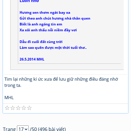
Luôn nhớ
Hương sen thơm ngát bay xa
Gửi theo anh chút hương nhà thân quen
Biết là anh ngóng tin em
Xa xôi anh thấu nỗi niềm đầy vơi
Dẫu đi cuối đất cùng trời
Làm sao quên được một thời tuổi thơ..
26.5.2014 MHL
Tìm lại những kí ức xưa để lưu giữ những điều đáng nhớ
trong ta.
MHL
☆
☆
☆
☆
☆
Trang
/50 (496 bài viết)