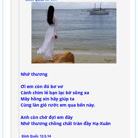
Nhớ thương
Ơi em còn đó bơ vơ
Cánh chim lẻ bạn lạc bờ sông xa
Mây hồng xin hãy giúp ta
Cùng làn gió rước em qua bến này.
Anh còn chờ đợi em đây
Nhớ thương chồng chất tràn đầy Hạ-Xuân
Kinh Quốc 12.5.14