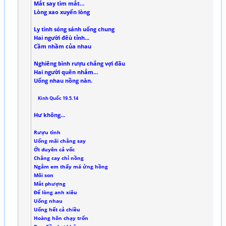
Mắt say tìm mắt…
Lòng xao xuyến lòng
Ly tình sóng sánh uống chung
Hai người đêù tỉnh…
Cầm nhầm của nhau
Nghiêng bình rượu chẳng vợi đâu
Hai người quên nhắm…
Uống nhau nồng nàn.
Kinh Quốc 19.5.14
Hư không...
Rượu tình
Uống mãi chẳng say
Ớt duyên cả vốc
Chẳng cay chỉ nồng
Ngắm em thấy má ửng hồng
Môi son
Mắt phượng
Để lòng anh xiêu
Uống nhau
Uống hết cả chiều
Hoàng hôn chạy trốn