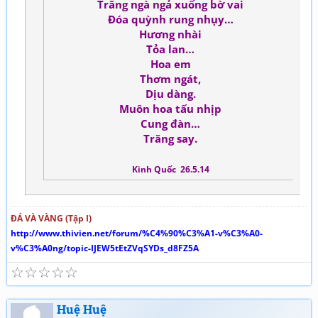
Trăng ngà ngả xuống bờ vai
Đóa quỳnh rung nhụy…
Hương nhài
Tỏa lan…
Hoa em
Thơm ngát,
Dịu dàng.
Muôn hoa tấu nhịp
Cung đàn…
Trăng say.
Kinh Quốc 26.5.14
ĐÁ VÀ VÀNG (Tập I)
http://www.thivien.net/forum/%C4%90%C3%A1-v%C3%A0-
v%C3%A0ng/topic-IJEW5tEtZVqSYDs_d8FZ5A
☆
☆
☆
☆
☆
Huệ Huệ