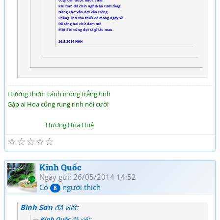
Có gì cản được bước chân
Khi tình đã chín nghĩa ân tươi ròng
Nàng Thơ vẫn đợi vẫn trông
Chàng Thơ tha thiết có mong ngày về
Đã rằng hai chữ đam mê
Một đời cũng đợi sá gì lâu mau.
26.5.2014 HHH
Hương thơm cánh mỏng trắng tinh
Gặp ai Hoa cũng rung rinh nói cười
Hương Hoa Huệ
☆
☆
☆
☆
☆
Kinh Quốc
Ngày gửi: 26/05/2014 14:52
Có
người thích
8
Bình Sơn
đã viết:
Kinh Quốc
đã viết: