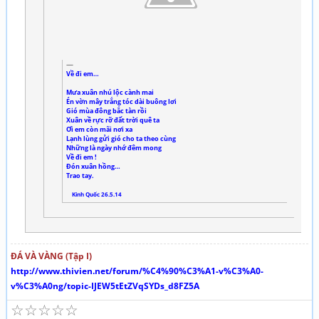
Về đi em…
Mưa xuân nhú lộc cành mai
Én vờn mây trắng tóc dài buông lơi
Gió mùa đông bắc tàn rồi
Xuân về rực rỡ đất trời quê ta
Ơi em còn mãi nơi xa
Lạnh lùng gửi gió cho ta theo cùng
Những là ngày nhớ đêm mong
Về đi em !
Đón xuân hồng…
Trao tay.
Kinh Quốc 26.5.14
ĐÁ VÀ VÀNG (Tập I)
http://www.thivien.net/forum/%C4%90%C3%A1-v%C3%A0-
v%C3%A0ng/topic-IJEW5tEtZVqSYDs_d8FZ5A
☆
☆
☆
☆
☆