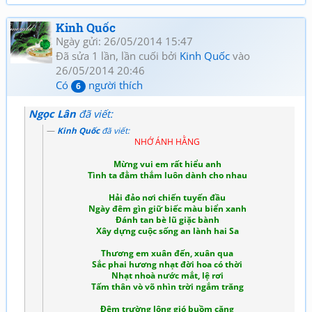
Kinh Quốc
Ngày gửi: 26/05/2014 15:47
Đã sửa 1 lần, lần cuối bởi
Kinh Quốc
vào
26/05/2014 20:46
Có
người thích
6
Ngọc Lân
đã viết:
Kinh Quốc
đã viết:
NHỚ ÁNH HẰNG
Mừng vui em rất hiểu anh
Tình ta đằm thắm luôn dành cho nhau
Hải đảo nơi chiến tuyến đầu
Ngày đêm gìn giữ biếc màu biển xanh
Đánh tan bè lũ giặc bành
Xây dựng cuộc sống an lành hai Sa
Thương em xuân đến, xuân qua
Sắc phai hương nhạt đời hoa có thời
Nhạt nhoà nước mắt, lệ rơi
Tấm thân vò võ nhìn trời ngắm trăng
Đêm trường lộng gió buồm căng