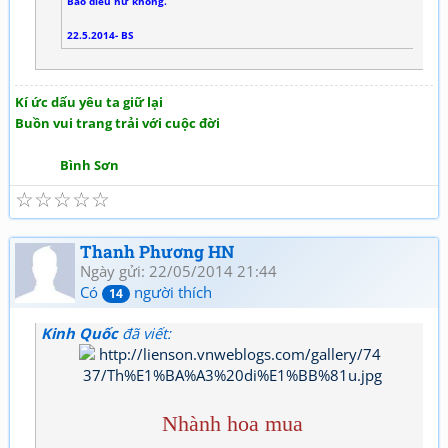
Bao điều hư không.
22.5.2014- BS
Kí ức dấu yêu ta giữ lại
Buồn vui trang trải với cuộc đời
Bình Sơn
☆
☆
☆
☆
☆
Thanh Phương HN
Ngày gửi: 22/05/2014 21:44
Có
người thích
14
Kinh Quốc
đã viết:
Nhành hoa mua