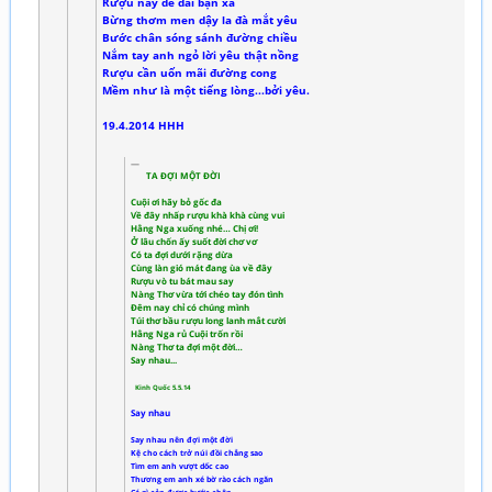
Rượu này để đãi bạn xa
Bừng thơm men dậy la đà mắt yêu
Bước chân sóng sánh đường chiều
Nắm tay anh ngỏ lời yêu thật nồng
Rượu cần uốn mãi đường cong
Mềm như là một tiếng lòng...bởi yêu.
19.4.2014 HHH
TA ĐỢI MỘT ĐỜI
Cuội ơi hãy bỏ gốc đa
Về đây nhấp rượu khà khà cùng vui
Hằng Nga xuống nhé… Chị ơi!
Ở lâu chốn ấy suốt đời chơ vơ
Có ta đợi dưới rặng dừa
Cùng làn gió mát đang ùa về đây
Rượu vò tu bát mau say
Nàng Thơ vừa tới chéo tay đón tình
Đêm nay chỉ có chúng mình
Túi thơ bầu rượu long lanh mắt cười
Hằng Nga rủ Cuội trốn rồi
Nàng Thơ ta đợi một đời…
Say nhau...
Kinh Quốc 5.5.14
Say nhau
Say nhau nên đợi một đời
Kệ cho cách trở núi đồi chẳng sao
Tìm em anh vượt dốc cao
Thương em anh xé bờ rào cách ngăn