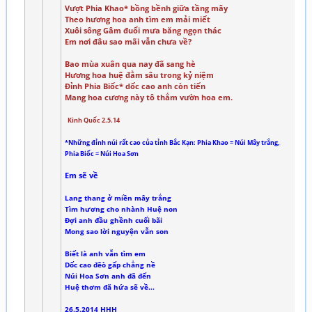
Vượt Phia Khao* bồng bềnh giữa tầng mây
Theo hương hoa anh tìm em mải miết
Xuôi sông Gâm đuổi mưa băng ngọn thác
Em nơi đâu sao mãi vẫn chưa về?
Bao mùa xuân qua nay đã sang hè
Hương hoa huệ đằm sâu trong kỷ niệm
Đỉnh Phia Biốc* dốc cao anh còn tiến
Mang hoa cương này tô thắm vườn hoa em.
Kinh Quốc 2.5.14
*Những đỉnh núi rất cao của tỉnh Bắc Kạn: Phia Khao = Núi Mây trắng,
Phia Biốc = Núi Hoa Sơn
Em sẽ về
Lang thang ở miền mây trắng
Tìm hương cho nhành Huệ non
Đợi anh đầu ghềnh cuối bãi
Mong sao lời nguyện vẫn son
Biết là anh vẫn tìm em
Dốc cao đêò gấp chẳng nề
Núi Hoa Sơn anh đã đến
Huệ thơm đã hứa sẽ về...
26.5.2014 HHH