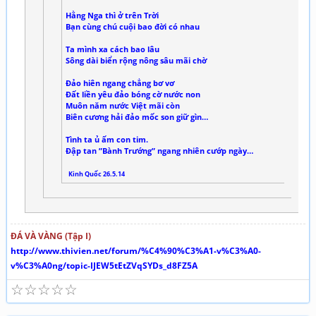
Hằng Nga thì ở trên Trời
Bạn cùng chú cuội bao đời có nhau
Ta mình xa cách bao lâu
Sông dài biển rộng nông sâu mãi chờ
Đảo hiên ngang chẳng bơ vơ
Đất liền yêu đảo bóng cờ nước non
Muôn năm nước Việt mãi còn
Biên cương hải đảo mốc son giữ gìn…
Tình ta ủ ấm con tim.
Đập tan ”Bành Trướng” ngang nhiên cướp ngày…
Kinh Quốc 26.5.14
ĐÁ VÀ VÀNG (Tập I)
http://www.thivien.net/forum/%C4%90%C3%A1-v%C3%A0-
v%C3%A0ng/topic-IJEW5tEtZVqSYDs_d8FZ5A
☆
☆
☆
☆
☆