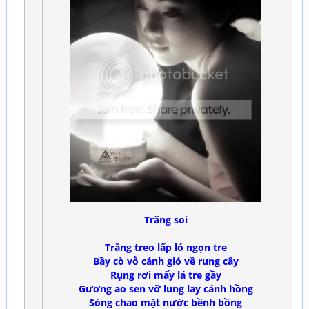
Trăng soi
Trăng treo lấp ló ngọn tre
Bầy cò vỗ cánh gió về rung cây
Rụng rơi mấy lá tre gầy
Gương ao sen vỡ lung lay cánh hồng
Sóng chao mặt nước bềnh bồng