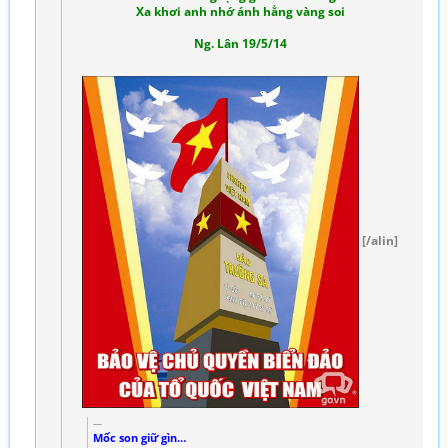
Xa khơi anh nhớ ánh hằng vàng soi
Ng. Lân 19/5/14
[/alin]
Mốc son giữ gìn…