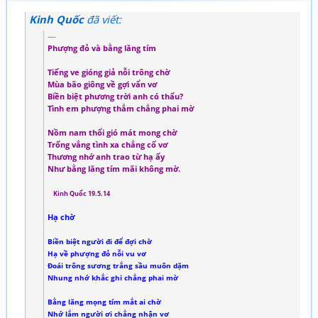
Kinh Quốc
đã viết:
Phượng đỏ và bằng lăng tím
Tiếng ve gióng giả nỗi trông chờ
Mùa bão giông về gợi vẩn vơ
Biền biệt phương trời anh có thấu?
Tình em phượng thắm chẳng phai mờ
Nồm nam thổi gió mát mong chờ
Trống vắng tình xa chẳng cố vơ
Thương nhớ anh trao từ hạ ấy
Như bằng lăng tím mãi không mờ.
Kinh Quốc 19.5.14
Hạ chờ
Biền biệt người đi để đợi chờ
Hạ về phượng đỏ nỗi vu vơ
Đoái trông sương trắng sầu muôn dặm
Nhung nhớ khắc ghi chẳng phai mờ
Bằng lăng mọng tím mắt ai chờ
Nhớ lắm người ơi chẳng nhận vơ