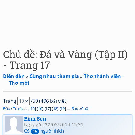
Chủ đề: Đá và Vàng (Tập II)
- Trang 17
Diễn đàn
»
Cùng nhau tham gia
»
Thơ thành viên -
Thơ mới
Trang
/50 (496 bài viết)
Đầu
«
Trước
‹ ... [
15
] [
16
] [
17
] [
18
] [
19
] ... ›
Sau
»
Cuối
Bình Sơn
Ngày gửi: 22/05/2014 15:31
Có
người thích
16