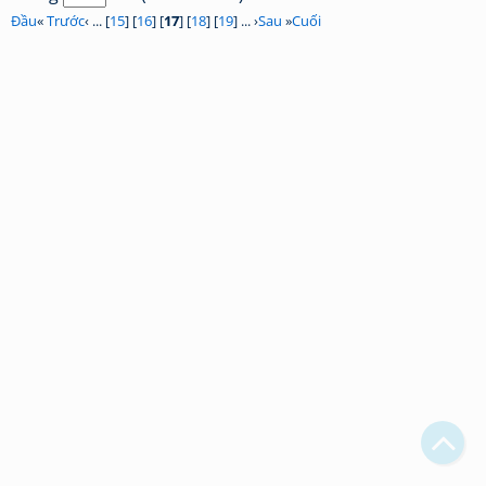
Đầu
«
Trước
‹ ... [
15
] [
16
] [
17
] [
18
] [
19
] ... ›
Sau
»
Cuối