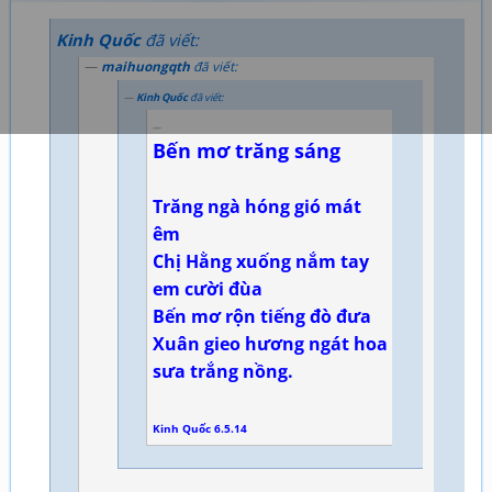
Kinh Quốc
đã viết:
maihuongqth
đã viết:
Kinh Quốc
đã viết:
Bến mơ trăng sáng
Trăng ngà hóng gió mát
êm
Chị Hằng xuống nắm tay
em cười đùa
Bến mơ rộn tiếng đò đưa
Xuân gieo hương ngát hoa
sưa trắng nồng.
Kinh Quốc 6.5.14