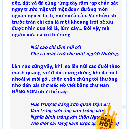
dốc, đất và đá cùng rừng cây rậm rạp chắn sát
ngay trước mặt với một đoạn đường mòn
ngoằn ngoèo bé tí, mờ mờ ảo ảo. Và nhiều khi
trước trán chỉ còn là một khoảng trời bé xíu
được nhìn qua kẽ lá, lùm cây… Bởi vậy mà
người xưa đã có thơ rằng:
Núi cao chi lắm núi ơi!
Che cả mặt trời che mất người thương.
Lần nào cũng vây, khi leo lên núi cao đuổi theo
mạch quặng, vượt dốc dựng đứng, khi đã mệt
nhoài vì mỏi gối, chồn chân chúng tôi thường
nhớ đến bài thơ Bác Hồ viết bằng chữ Hán
ĐĂNG SƠN như thế này:
Huế trượng đăng sơn quan trận điạ
Vạn trùng sơn ủng vạn trùng vân
Nghĩa binh tráng khí thôn Ngưu Đẩu
Thệ diệt sài lang xâm lược quân. (1950)