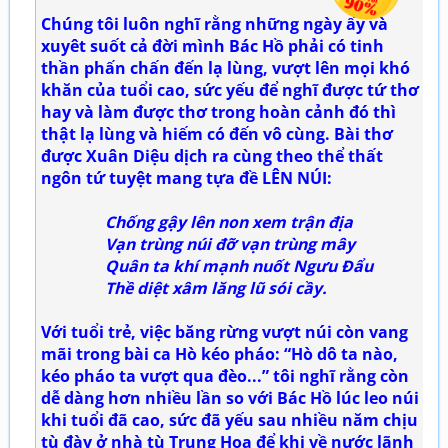
Chúng tôi luôn nghĩ rằng những ngày ấy và
xuyêt suốt cả đời mình Bác Hồ phải có tinh
thần phấn chấn đến lạ lùng, vượt lên mọi khó
khăn của tuổi cao, sức yếu để nghĩ được tứ thơ
hay và làm được thơ trong hoàn cảnh đó thì
thật lạ lùng và hiếm có đến vô cùng. Bài thơ
được Xuân Diệu dịch ra cùng theo thể thất
ngôn tứ tuyệt mang tựa đề LÊN NÚI:
Chống gậy lên non xem trận địa
Vạn trùng núi đỡ vạn trùng mây
Quân ta khí mạnh nuốt Ngưu Đẩu
Thề diệt xâm lăng lũ sói cầy.
Với tuổi trẻ, việc băng rừng vượt núi còn vang
mãi trong bài ca Hò kéo pháo: “Hò dô ta nào,
kéo pháo ta vượt qua đèo...” tôi nghĩ rằng còn
dễ dàng hơn nhiều lần so với Bác Hồ lúc leo núi
khi tuổi đã cao, sức đã yếu sau nhiều năm chịu
tù đày ở nhà tù Trung Hoa để khi về nước lãnh