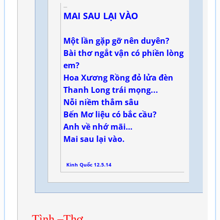
MAI SAU LẠI VÀO
Một lần gặp gỡ nên duyên?
Bài thơ ngắt vận có phiền lòng
em?
Hoa Xương Rồng đỏ lửa đèn
Thanh Long trái mọng...
Nỗi niềm thẳm sâu
Bến Mơ liệu có bắc cầu?
Anh về nhớ mãi…
Mai sau lại vào.
Kinh Quốc 12.5.14
Tình –Thơ