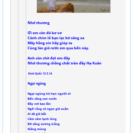
Nhớ thương
Ơi em còn đó bơ vơ
Cánh chim lẻ bạn lạc bờ sông xa
Mây hồng xin hãy giúp ta
Cùng làn gió rước em qua bến này.
Anh còn chờ đợi em đây
Nhớ thương chồng chất tràn đầy Hạ-Xuân
Kinh Quốc 12.5.14
Ngại ngùng
Ngại ngùng hò hẹn người ơi
Bến sông con nước
Đầy vơi bao lần
Ngỡ rằng có ngọn gió xuân
Ai dè gió bấc
Căm căm lạnh lùng
Bờ sông sương trắng
Giăng mùng