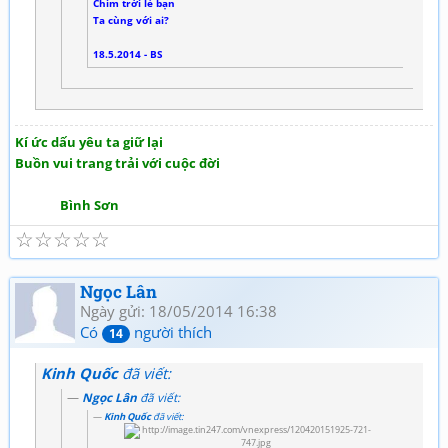
Chim trời lẻ bạn
Ta cùng với ai?
18.5.2014 - BS
Kí ức dấu yêu ta giữ lại
Buồn vui trang trải với cuộc đời
Bình Sơn
☆
☆
☆
☆
☆
Ngọc Lân
Ngày gửi: 18/05/2014 16:38
Có
người thích
14
Kinh Quốc
đã viết:
Ngọc Lân
đã viết:
Kinh Quốc
đã viết: