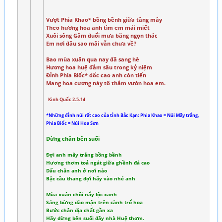
Vượt Phia Khao* bồng bềnh giữa tầng mây
Theo hương hoa anh tìm em mải miết
Xuôi sông Gâm đuổi mưa băng ngọn thác
Em nơi đâu sao mãi vẫn chưa về?
Bao mùa xuân qua nay đã sang hè
Hương hoa huệ đằm sâu trong kỷ niệm
Đỉnh Phia Biốc* dốc cao anh còn tiến
Mang hoa cương này tô thắm vườn hoa em.
Kinh Quốc 2.5.14
*Những đỉnh núi rất cao của tỉnh Bắc Kạn: Phia Khao = Núi Mây trắng,
Phia Biốc = Núi Hoa Sơn
Dừng chân bên suối
Đợi anh mây trắng bồng bềnh
Hương thơm toả ngát giữa ghềnh đá cao
Dấu chân anh ở nơi nào
Bậc cầu thang đợi hãy vào nhé anh
Mùa xuân chồi nẩy lộc xanh
Sáng bừng đào mận trên cành trổ hoa
Bước chân địa chất gần xa
Hãy dừng bên suối đây nhà Huệ thơm.