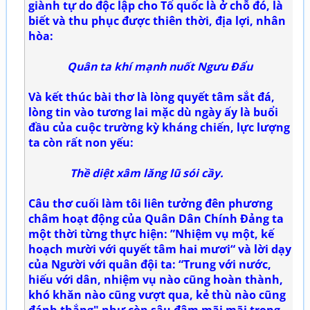
giành tự do độc lập cho Tổ quốc là ở chỗ đó, là
biết và thu phục được thiên thời, địa lợi, nhân
hòa:
Quân ta khí mạnh nuốt Ngưu Đẩu
Và kết thúc bài thơ là lòng quyết tâm sắt đá,
lòng tin vào tương lai mặc dù ngày ấy là buổi
đầu của cuộc trường kỳ kháng chiến, lực lượng
ta còn rất non yếu:
Thề diệt xâm lăng lũ sói cầy.
Câu thơ cuối làm tôi liên tưởng đên phương
châm hoạt động của Quân Dân Chính Đảng ta
một thời từng thực hiện: ”Nhiệm vụ một, kế
hoạch mười với quyết tâm hai mươi“ và lời dạy
của Người với quân đội ta: “Trung với nước,
hiếu với dân, nhiệm vụ nào cũng hoàn thành,
khó khăn nào cũng vượt qua, kẻ thù nào cũng
đánh thắng" như còn sâu đậm mãi mãi trong