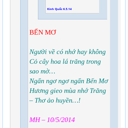
Kinh Quốc 6.5.14
BẾN MƠ
Người về có nhớ hay không
Cỏ cây hoa lá trăng trong
sao mờ…
Ngẩn ngơ ngơ ngẩn Bến Mơ
Hương gieo mùa nhớ Trăng
– Thơ ảo huyền…!
MH – 10/5/2014