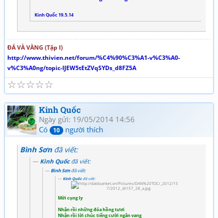
Kinh Quốc 19.5.14
ĐÁ VÀ VÀNG (Tập I)
http://www.thivien.net/forum/%C4%90%C3%A1-v%C3%A0-
v%C3%A0ng/topic-IJEW5tEtZVqSYDs_d8FZ5A
☆
☆
☆
☆
☆
Kinh Quốc
Ngày gửi: 19/05/2014 14:56
Có
người thích
10
Bình Sơn
đã viết:
Kinh Quốc
đã viết:
Bình Sơn
đã viết:
Kinh Quốc
đã viết:
Mời cụng ly
Nhận rồi những đóa hồng tươi
Nhận rồi lời chúc tiếng cười ngân vang