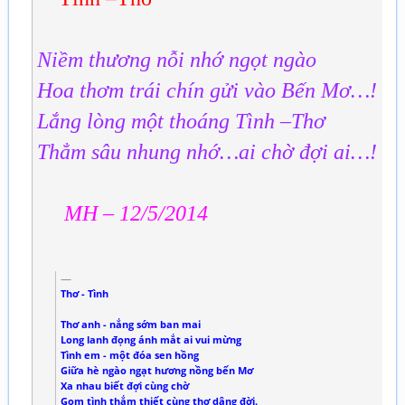
Niềm thương nỗi nhớ ngọt ngào
Hoa thơm trái chín gửi vào Bến Mơ…!
Lắng lòng một thoáng Tình –Thơ
Thẳm sâu nhung nhớ…ai chờ đợi ai…!
MH – 12/5/2014
Thơ - Tình
Thơ anh - nắng sớm ban mai
Long lanh đọng ánh mắt ai vui mừng
Tình em - một đóa sen hồng
Giữa hè ngào ngạt hương nồng bến Mơ
Xa nhau biết đợi cùng chờ
Gom tình thắm thiết cùng thơ dâng đời.