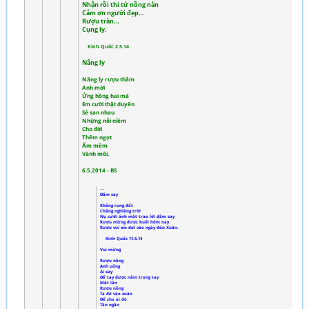
Nhận rồi thi tứ nồng nàn
Cảm ơn người đẹp…
Rượu tràn…
Cụng ly.
Kinh Quốc 2.5.14
Nâng ly
Nâng ly rượu thắm
Anh mời
Ửng hồng hai má
Em cười thật duyên
Sẻ san nhau
Những nỗi niềm
Cho đời
Thêm ngọt
Ấm mềm
Vành môi.
6.5.2014 - BS
Đắm say
Không rung đất
Chẳng nghiêng trời
Nụ cười ánh mắt trao lời đắm say
Rượu mừng được buổi hôm nay
Rượu vui xin đợi vào ngày đón Xuân.
Kinh Quốc 11.5.14
Vui mừng
Rượu nồng
Anh uống
Ai say
Để tay được nắm trong tay
Một lần
Rượu nồng
Ta để vào xuân
Để cho ai đó
Tần ngần