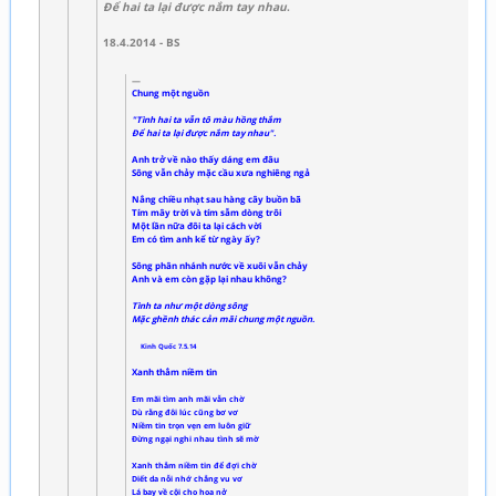
Để hai ta lại được nắm tay nhau
.
18.4.2014 - BS
Chung một nguồn
"Tình hai ta vẫn tô màu hồng thắm
Để hai ta lại được nắm tay nhau".
Anh trở về nào thấy dáng em đâu
Sông vẫn chảy mặc cầu xưa nghiêng ngả
Nắng chiều nhạt sau hàng cây buồn bã
Tím mây trời và tím sẫm dòng trôi
Một lần nữa đôi ta lại cách vời
Em có tìm anh kể từ ngày ấy?
Sông phân nhánh nước về xuôi vẫn chảy
Anh và em còn gặp lại nhau không?
Tình ta như một dòng sông
Mặc ghềnh thác cản mãi chung một nguồn.
Kinh Quốc 7.5.14
Xanh thẳm niềm tin
Em mãi tìm anh mãi vẫn chờ
Dù rằng đôi lúc cũng bơ vơ
Niềm tin trọn vẹn em luôn giữ
Đừng ngại nghi nhau tình sẽ mờ
Xanh thẳm niềm tin để đợi chờ
Diết da nỗi nhớ chẳng vu vơ
Lá bay về cội cho hoa nở