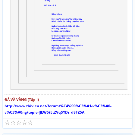
Lại say.
14.5.2014 - B S
Uống nhau
Một người uống rươu không say
Nhai cả đĩa ớt chẳng cay chút nào
Ngắm bình chính hiệu bồ đào
Mắt say tìm mắt…
Lòng xao xuyến lòng
Ly tình sóng sánh uống chung
Hai người đêù tỉnh…
Cầm nhầm của nhau
Nghiêng bình rượu chẳng vợi đâu
Hai người quên nhắm…
Uống nhau nồng nàn.
Kinh Quốc 19.5.14
ĐÁ VÀ VÀNG (Tập I)
http://www.thivien.net/forum/%C4%90%C3%A1-v%C3%A0-
v%C3%A0ng/topic-IJEW5tEtZVqSYDs_d8FZ5A
☆
☆
☆
☆
☆