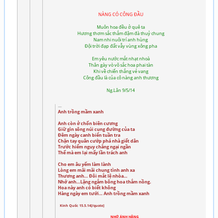
NÀNG CÓ CÔNG ĐẦU
Muôn hoa đều ở quê ta
Hương thơm sắc thắm đậm đà thuỷ chung
Nam nhi nuôi trí anh hùng
Đội trời đạp đất vẫy vùng xông pha
Em yêu nước mắt nhạt nhoà
Thân gày vò võ sắc hoa phai tàn
Khi về chiến thắng vẻ vang
Công đầu là của cô nàng anh thương
Ng.Lân 9/5/14
Anh trồng mầm xanh
Anh còn ở chốn biên cương
Giữ gìn sông núi cung đường của ta
Đêm ngày canh biển tuần tra
Chặn tay quân cướp phá nhà giết dân
Trước hiểm nguy chẳng ngại ngần
Thế mà em lại mấy lần trách anh
Cho em âu yếm làm lành
Lòng em mãi mãi chung tình anh xa
Thương anh… Đôi mắt lệ nhòa…
Nhớ anh…Lặng ngắm bông hoa thắm nồng.
Hoa này anh có biết không
Hàng ngày em tưới… Anh trồng mầm xanh
Kinh Quốc 15.5.14[/quote]
NHỚ ÁNH HẰNG