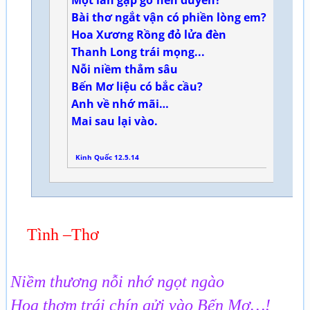
Một lần gặp gỡ nên duyên?
Bài thơ ngắt vận có phiền lòng em?
Hoa Xương Rồng đỏ lửa đèn
Thanh Long trái mọng...
Nỗi niềm thẳm sâu
Bến Mơ liệu có bắc cầu?
Anh về nhớ mãi…
Mai sau lại vào.
Kinh Quốc 12.5.14
Tình –Thơ
Niềm thương nỗi nhớ ngọt ngào
Hoa thơm trái chín gửi vào Bến Mơ…!