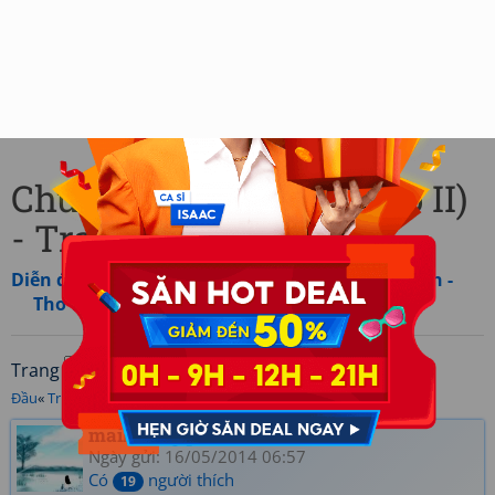
Chủ đề: Đá và Vàng (Tập II)
- Trang 16
Diễn đàn
»
Cùng nhau tham gia
»
Thơ thành viên -
Thơ mới
Trang
/50 (496 bài viết)
Đầu
«
Trước
‹ ... [
14
] [
15
] [
16
] [
17
] [
18
] ... ›
Sau
»
Cuối
maihuongqth
Ngày gửi: 16/05/2014 06:57
Có
người thích
19