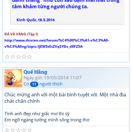
tâm khảm từng người chúng ta.
Kinh Quốc,18.5.2014
ĐÁ VÀ VÀNG (Tập I)
http://www.thivien.net/forum/%C4%90%C3%A1-v%C3%A0-
v%C3%A0ng/topic-IJEW5tEtZVqSYDs_d8FZ5A
☆
☆
☆
☆
☆
Quế Hằng
Ngày gửi: 19/05/2014 11:07
Có
người thích
11
Chúc mừng anh với một bài bình tuyệt vời. Một nhà địa
chất chân chính
Tình anh đẹp như giấc mơ thi sỹ
Em ngỡ ngàng tưởng mình sống trong thơ
☆
☆
☆
☆
☆