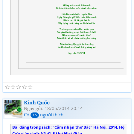
Mừng vui em rất hiểu anh
Tình ta đằm thắm luôn dành cho nhau
Hải đảo nơi chiến tuyến đầu
Ngày đêm gìn giữ biếc màu biển xanh
Đánh tan bè lũ giặc bành
Xây dựng cuộc sống an lành hai Sa
Thương em xuân đến, xuân qua
Sắc phai hương nhạt đời hoa có thời
Nhạt nhoà nước mắt, lệ rơi
Tấm thân vò võ nhìn trời ngắm trăng
Đêm trường lộng gió buồm căng
Xa khơi anh nhớ ánh hằng vàng soi
Ng. Lân 19/5/14
☆
☆
☆
☆
☆
Kinh Quốc
Ngày gửi: 18/05/2014 20:14
Có
người thích
15
Bài đăng trong sách: ”Cảm nhận thơ Bác” Hà Nội, 2014. Hội
Cựu giáo chức VN-CLB thơ Nhà Giáo