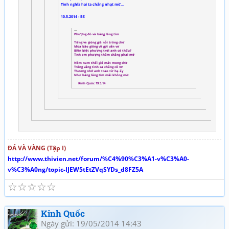
Tình nghĩa hai ta chẳng nhạt mờ...
10.5.2014 - BS
Phượng đỏ và bằng lăng tím
Tiếng ve gióng giả nỗi trông chờ
Mùa bão giông về gợi vẩn vơ
Biền biệt phương trời anh có thấu?
Tình em phượng thắm chẳng phai mờ
Nồm nam thổi gió mát mong chờ
Trống vắng tình xa chẳng cố vơ
Thương nhớ anh trao từ hạ ấy
Như bằng lăng tím mãi không mờ.
Kinh Quốc 19.5.14
ĐÁ VÀ VÀNG (Tập I)
http://www.thivien.net/forum/%C4%90%C3%A1-v%C3%A0-
v%C3%A0ng/topic-IJEW5tEtZVqSYDs_d8FZ5A
☆
☆
☆
☆
☆
Kinh Quốc
Ngày gửi: 19/05/2014 14:43