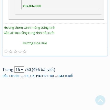
21.5.2014 HHH
Hương thơm cánh mỏng trắng tinh
Gặp ai Hoa cũng rung rinh nói cười
Hương Hoa Huệ
☆
☆
☆
☆
☆
Trang
/50 (496 bài viết)
Đầu
«
Trước
‹ ... [
14
] [
15
] [
16
] [
17
] [
18
] ... ›
Sau
»
Cuối