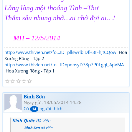
Lắng lòng một thoáng Tình –Thơ
Thẳm sâu nhung nhớ…ai chờ đợi ai…!
MH – 12/5/2014
http://www.thivien.net/fo...ID=pllswrlblDfH3IFhJtCQow
Hoa
Xương Rồng - Tập 2
http://www.thivien.net/fo...ID=poosyD78p7P0Lgqi_ApVMA
Hoa Xương Rồng - Tập 1
☆
☆
☆
☆
☆
Bình Sơn
Ngày gửi: 18/05/2014 14:28
Có
người thích
14
Kinh Quốc
đã viết:
Bình Sơn
đã viết: