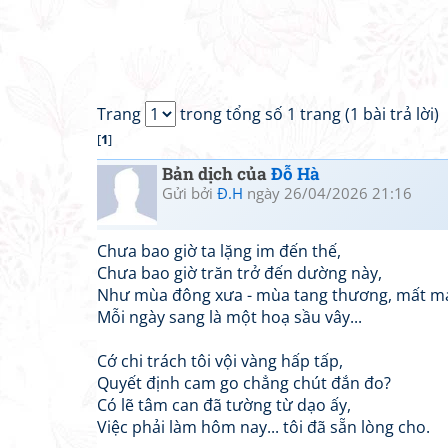
Trang
trong tổng số 1 trang (1 bài trả lời)
[
1
]
Bản dịch của
Đỗ Hà
Gửi bởi
Đ.H
ngày 26/04/2026 21:16
Chưa bao giờ ta lặng im đến thế,
Chưa bao giờ trăn trở đến dường này,
Như mùa đông xưa - mùa tang thương, mất má
Mỗi ngày sang là một hoạ sầu vây...
Cớ chi trách tôi vội vàng hấp tấp,
Quyết định cam go chẳng chút đắn đo?
Có lẽ tâm can đã tường từ dạo ấy,
Việc phải làm hôm nay... tôi đã sẵn lòng cho.