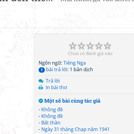
☆
☆
☆
☆
☆
Chưa có đánh giá nào
Ngôn ngữ:
Tiếng Nga
bài trả lời
: 1 bản dịch
1
Trả lời
In bài thơ
Một số bài cùng tác giả
-
Không đề
-
Không đề
-
Bất thần
-
Ngày 31 tháng Chạp năm 1941