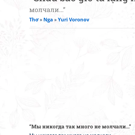
молчали...”
Thơ
»
Nga
»
Yuri Voronov
“Мы никогда так много не молчали...”