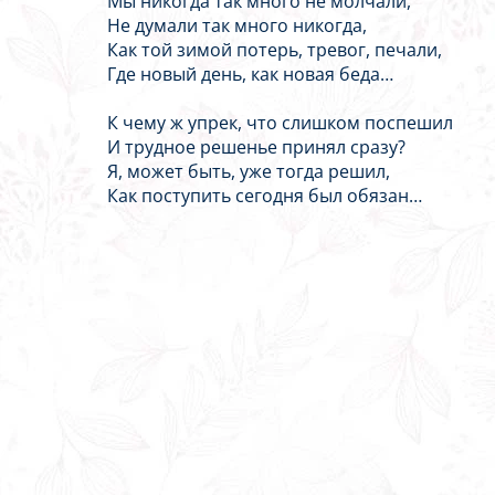
Мы никогда так много не молчали,
Не думали так много никогда,
Как той зимой потерь, тревог, печали,
Где новый день, как новая беда…
К чему ж упрек, что слишком поспешил
И трудное решенье принял сразу?
Я, может быть, уже тогда решил,
Как поступить сегодня был обязан…