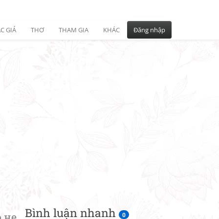
C GIẢ
THƠ
THAM GIA
KHÁC
Đăng nhập
Bình luận nhanh
 не
0