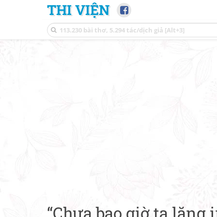
THI VIỆN
“Chưa bao giờ ta lặng i