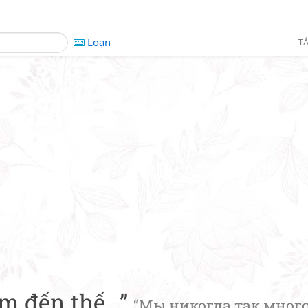
Loạn
TÁ
m đến thế...”
“Мы никогда так много