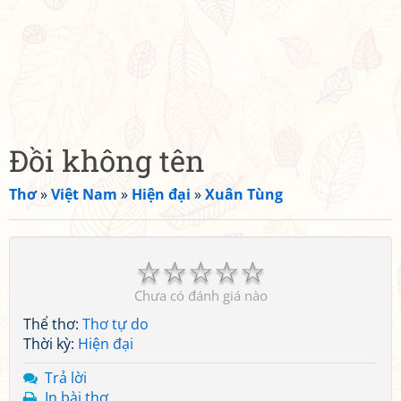
Đồi không tên
Thơ
»
Việt Nam
»
Hiện đại
»
Xuân Tùng
☆
☆
☆
☆
☆
Chưa có đánh giá nào
Thể thơ:
Thơ tự do
Thời kỳ:
Hiện đại
Trả lời
In bài thơ