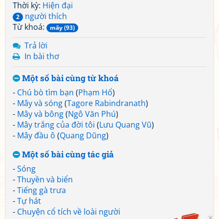
Thời kỳ:
Hiện đại
người thích
2
Từ khoá:
mây (93)
Trả lời
In bài thơ
Một số bài cùng từ khoá
-
Chú bò tìm bạn
(
Phạm Hổ
)
-
Mây và sóng
(
Tagore Rabindranath
)
-
Mây và bông
(
Ngô Văn Phú
)
-
Mây trắng của đời tôi
(
Lưu Quang Vũ
)
-
Mây đầu ô
(
Quang Dũng
)
Một số bài cùng tác giả
-
Sóng
-
Thuyền và biển
-
Tiếng gà trưa
-
Tự hát
-
Chuyện cổ tích về loài người