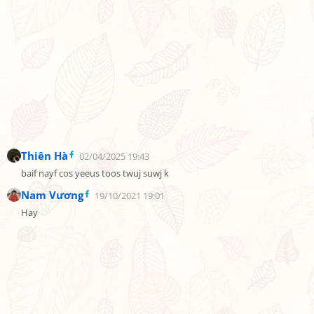
Thiên Hà
02/04/2025 19:43
baif nayf cos yeeus toos twuj suwj k
Nam Vương
19/10/2021 19:01
Hay