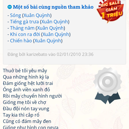
Một số bài cùng nguồn tham khảo
-
Sóng
(
Xuân Quỳnh
)
-
Tiếng gà trưa
(
Xuân Quỳnh
)
-
Tháng năm
(
Xuân Quỳnh
)
-
Khi con ra đời
(
Xuân Quỳnh
)
-
Chiến hào
(
Xuân Quỳnh
)
Đăng bởi
karizebato
vào 02/01/2010 23:36
Thuở bé tôi yêu mây
Qua những hình kỳ lạ
Đám giống hệt lưỡi trai
Óng ánh viền xanh đỏ
Rồi mây chuyển hình người
Giống mẹ tôi về chợ
Đầu đội nón tay vung
Tay kia thì cắp rổ
Cũng có đám mây đen
Giống như hình con ngựa