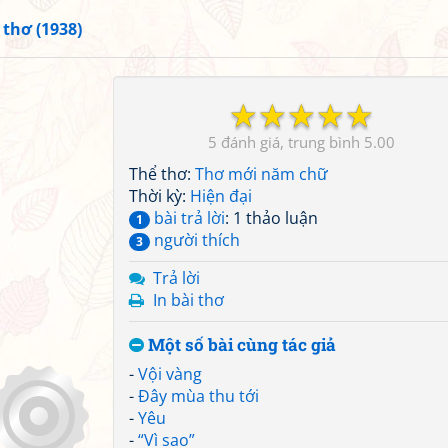
 thơ (1938)
☆
☆
☆
☆
☆
5
5.00
Thể thơ:
Thơ mới năm chữ
Thời kỳ:
Hiện đại
bài trả lời
: 1 thảo luận
1
người thích
3
Trả lời
In bài thơ
Một số bài cùng tác giả
-
Vội vàng
-
Đây mùa thu tới
-
Yêu
-
“Vì sao”