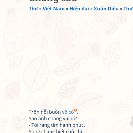
Thơ
»
Việt Nam
»
Hiện đại
»
Xuân Diệu
»
Thơ
Trốn nỗi buồn
vô cố
,
Sao anh chẳng vui đi?
- Tôi ráng tìm hạnh phúc,
Song chẳng biết chờ chi.