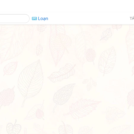
Loạn
TÁ