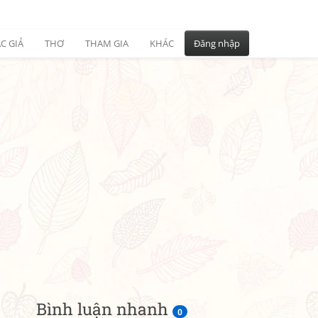
C GIẢ
THƠ
THAM GIA
KHÁC
Đăng nhập
Bình luận nhanh
0