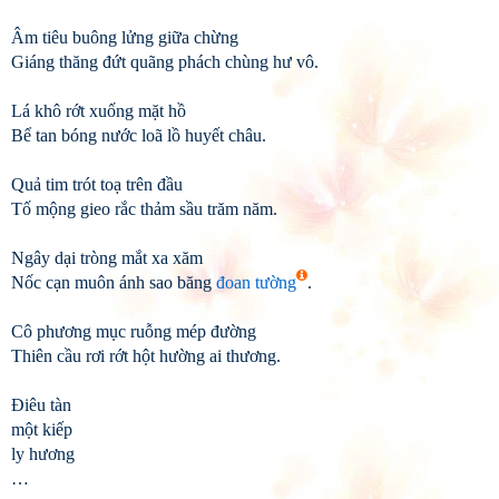
Âm tiêu buông lửng giữa chừng
Giáng thăng đứt quãng phách chùng hư vô.
Lá khô rớt xuống mặt hồ
Bể tan bóng nước loã lồ huyết châu.
Quả tim trót toạ trên đầu
Tố mộng gieo rắc thảm sầu trăm năm.
Ngây dại tròng mắt xa xăm
Nốc cạn muôn ánh sao băng
đoan tường
.
Cô phương mục ruỗng mép đường
Thiên cầu rơi rớt hột hường ai thương.
Điêu tàn
một kiếp
ly hương
…