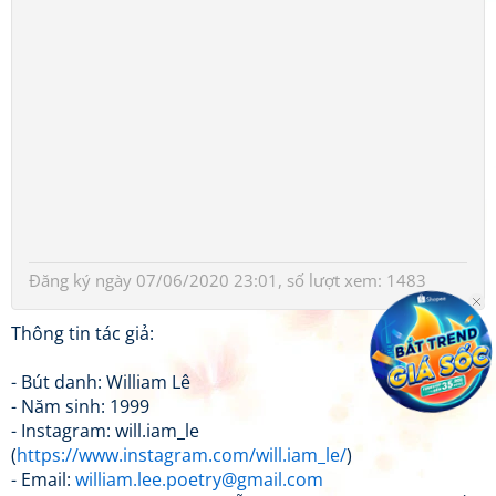
Đăng ký ngày 07/06/2020 23:01, số lượt xem: 1483
Thông tin tác giả:
- Bút danh: William Lê
- Năm sinh: 1999
- Instagram: will.iam_le
(
https://www.instagram.com/will.iam_le/
)
- Email:
william.lee.poetry@gmail.com