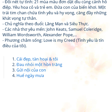
- Đôi nét tự tình: 21 mùa mẫu đơn dặt dìu cùng cánh hồ
điệp. Yêu hoa cỏ và trẻ em. Đứa con của biển khơi. Một
trái tim chan chứa tình yêu và hy vọng, căng đầy những
khát vọng tự thân.
- Chủ nghĩa theo đuổi: Lãng Mạn và Siêu Thực.
- Các nhà thơ yêu mến: John Keats, Samuel Coleridge,
William Wordsworth, Alexander Pope,...
- Phương châm sống: Love is my Creed (Tình yêu là tín
điều của tôi).
Cái đẹp, tàn hoại & tôi
Đau nhói một hồn trăng
Gửi nội của con
Huế ngày mưa