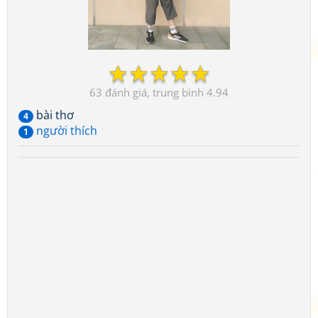
☆
☆
☆
☆
☆
63
4.94
bài thơ
4
người thích
1