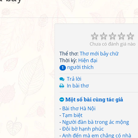
☆
☆
☆
☆
☆
Chưa có đánh giá nào
Thể thơ:
Thơ mới bảy chữ
Thời kỳ:
Hiện đại
người thích
1
Trả lời
In bài thơ
Một số bài cùng tác giả
-
Bài thơ Hà Nội
-
Tạm biệt
-
Người đàn bà trong ác mộng
-
Đôi bờ hạnh phúc
-
Anh đến mà em chẳng có nhà