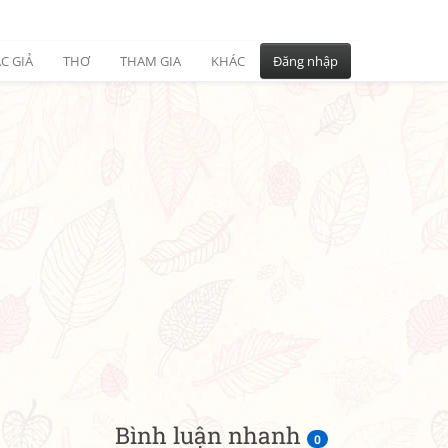
C GIẢ
THƠ
THAM GIA
KHÁC
Đăng nhập
Bình luận nhanh
0