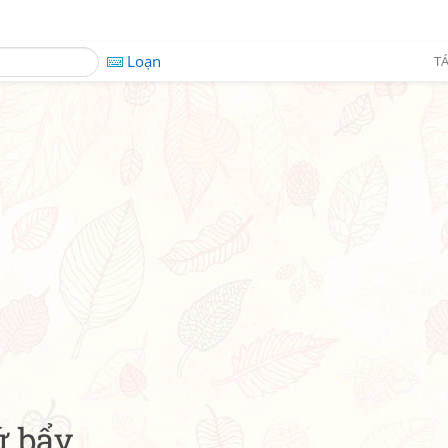
Loạn
TÁ
ứ bẩy