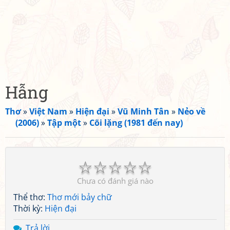
Hẫng
Thơ
»
Việt Nam
»
Hiện đại
»
Vũ Minh Tân
»
Nẻo về
(2006)
»
Tập một
»
Cõi lặng (1981 đến nay)
☆
☆
☆
☆
☆
Chưa có đánh giá nào
Thể thơ:
Thơ mới bảy chữ
Thời kỳ:
Hiện đại
Trả lời