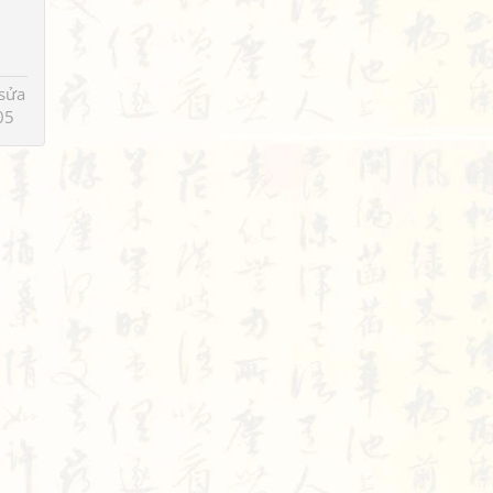
sửa
05