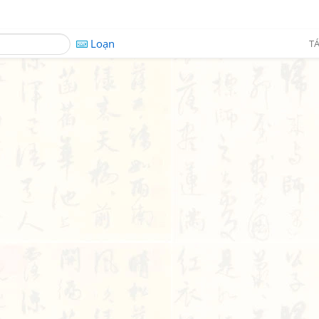
Loạn
TÁ