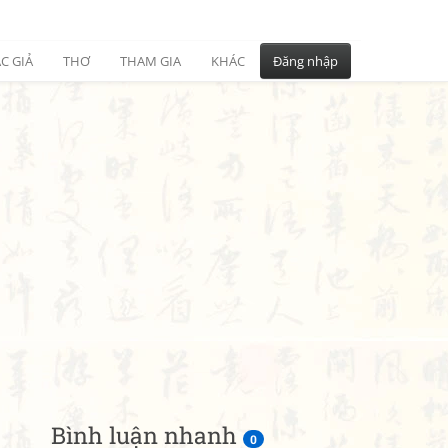
C GIẢ
THƠ
THAM GIA
KHÁC
Đăng nhập
Bình luận nhanh
0