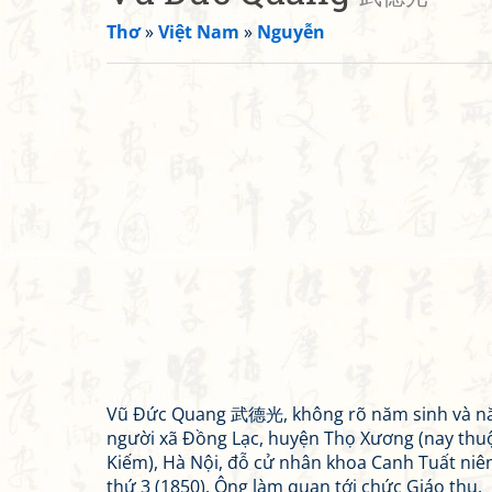
Thơ
»
Việt Nam
»
Nguyễn
Vũ Đức Quang 武德光, không rõ năm sinh và n
người xã Đồng Lạc, huyện Thọ Xương (nay th
Kiếm), Hà Nội, đỗ cử nhân khoa Canh Tuất niê
thứ 3 (1850). Ông làm quan tới chức Giáo thụ.