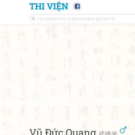
THI VIỆN
Vũ Đức Quang
武德光