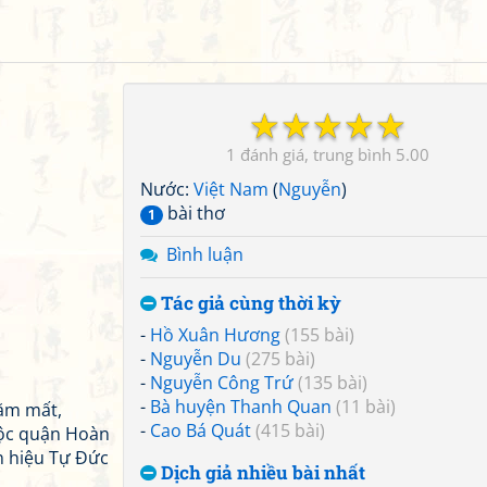
☆
☆
☆
☆
☆
1
5.00
Nước:
Việt Nam
(
Nguyễn
)
bài thơ
1
Bình luận
Tác giả cùng thời kỳ
-
Hồ Xuân Hương
(155 bài)
-
Nguyễn Du
(275 bài)
-
Nguyễn Công Trứ
(135 bài)
-
Bà huyện Thanh Quan
(11 bài)
ăm mất,
-
Cao Bá Quát
(415 bài)
uộc quận Hoàn
n hiệu Tự Đức
Dịch giả nhiều bài nhất