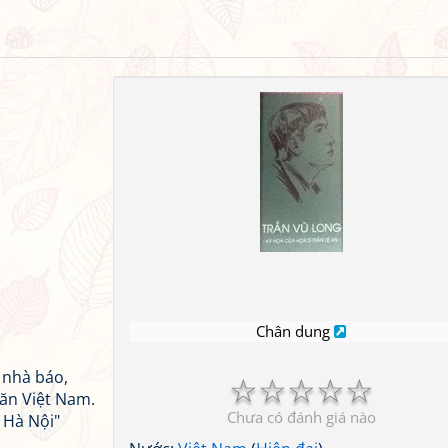
Chân dung
 nhà báo,
☆
☆
☆
☆
☆
văn Việt Nam.
Chưa có đánh giá nào
 Hà Nội"