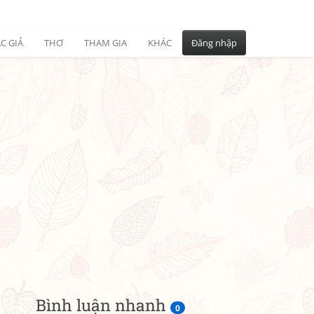
C GIẢ
THƠ
THAM GIA
KHÁC
Đăng nhập
Bình luận nhanh
0