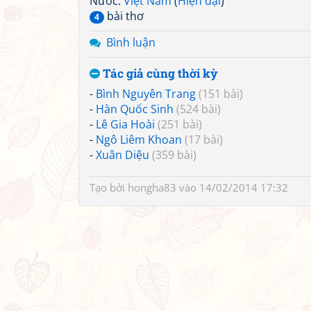
Nước:
Việt Nam
(
Hiện đại
)
bài thơ
4
Bình luận
Tác giả cùng thời kỳ
-
Bình Nguyên Trang
(151 bài)
-
Hàn Quốc Sinh
(524 bài)
-
Lê Gia Hoài
(251 bài)
-
Ngô Liêm Khoan
(17 bài)
-
Xuân Diệu
(359 bài)
Tạo bởi
hongha83
vào 14/02/2014 17:32